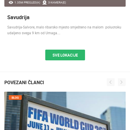
1.35M PREGLED(A)
3 KAMERA(E)
Savudrija
Savudrija-Salvore, malo ribarsko mjesto smješteno na malom poluotoku
udaljeno svega 9 km od Umaga.…
SVE LOKACIJE
POVEZANI ČLANCI
BLOG