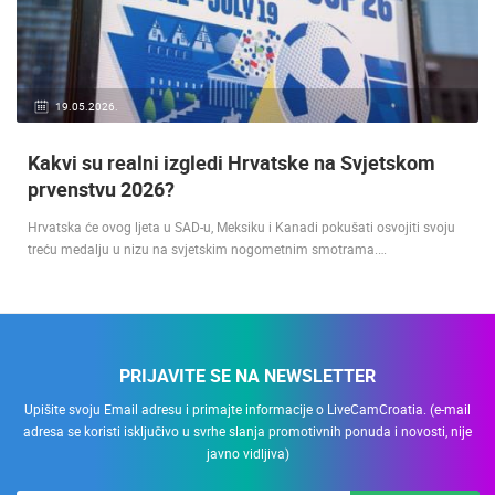
19.05.2026.
Kakvi su realni izgledi Hrvatske na Svjetskom
prvenstvu 2026?
Hrvatska će ovog ljeta u SAD-u, Meksiku i Kanadi pokušati osvojiti svoju
treću medalju u nizu na svjetskim nogometnim smotrama.…
PRIJAVITE SE NA NEWSLETTER
Upišite svoju Email adresu i primajte informacije o LiveCamCroatia. (e-mail
adresa se koristi isključivo u svrhe slanja promotivnih ponuda i novosti, nije
javno vidljiva)