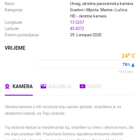
Naziv
Umag, okretna panoramska kamera
Kategorija
Gradovi i Mjesta
,
Marine i Lučice
,
HD - okretne kamere
Longitude
13.5257
Latitude
45.4372
Datum postavljanja
29. Listopad 2020.
VRIJEME
o
24
C
76
%
1017
hPa
KAMERA
GALERIJA
VIDEO
Okretna kamera u HD rezoluciji koju upravo gledate, smještena je na
atraktivnoj lokaciji, na Trgu slobode.
Trg slobode tipičan je mediteranski trg, smješten uz crkvu i okrenut moru, što
mu daje poseban štih. Popločana šetnica, ograđena terasama okolnih