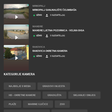
MRKOPALJ
MRKOPALJ SANJKALIŠTE ČELIMBAŠA
UŽIVO
0 GLEDATELJ(A)
MANDRE
MANDRE LJETNA POZORNICA - VELIKA ĐIGA
UŽIVO
0 GLEDATELJ(A)
RAKOVICA
RAKOVICA OKRETNA KAMERA
UŽIVO
0 GLEDATELJ(A)
KATEGORIJE KAMERA
NAJBOLJE S WEBA
GRADOVI I MJESTA
HD - OKRETNE KAMERE
GRADILIŠTA
SKIJANJE I SNIJEG
PLAŽE
MARINE I LUČICE
ZOO