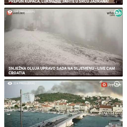
PREPUN KUPAČA, LUKSUZNE JAHTE U SRCU JADRANA!
235 PREGLED(A)
SNJEŽNA OLUJA UPRAVO SADA NA SLJEMENU - LIVE CAM
CROATIA
224 PREGLED(A)