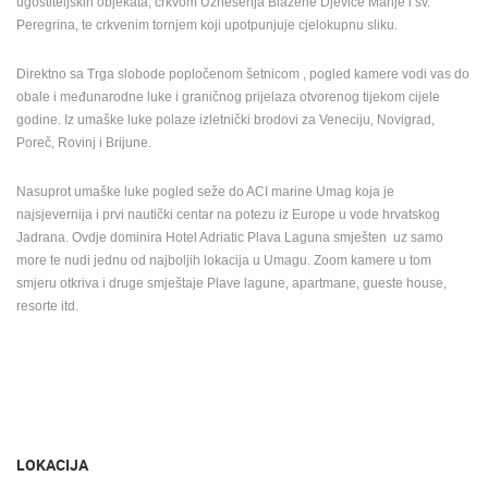
ugostiteljskih objekata, crkvom Uznesenja Blažene Djevice Marije i sv.
Peregrina, te crkvenim tornjem koji upotpunjuje cjelokupnu sliku.
Direktno sa Trga slobode popločenom šetnicom , pogled kamere vodi vas do
obale i međunarodne luke i graničnog prijelaza otvorenog tijekom cijele
godine. Iz umaške luke polaze izletnički brodovi za Veneciju, Novigrad,
Poreč, Rovinj i Brijune.
Nasuprot umaške luke pogled seže do ACI marine Umag koja je
najsjevernija i prvi nautički centar na potezu iz Europe u vode hrvatskog
Jadrana. Ovdje dominira Hotel Adriatic Plava Laguna smješten uz samo
more te nudi jednu od najboljih lokacija u Umagu. Zoom kamere u tom
smjeru otkriva i druge smještaje Plave lagune, apartmane, gueste house,
resorte itd.
LOKACIJA