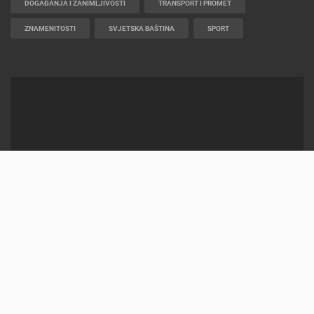
DOGAĐANJA I ZANIMLJIVOSTI
TRANSPORT I PROMET
ZNAMENITOSTI
SVJETSKA BAŠTINA
SPORT
2012-2026 © LIVECAMCROATIA
POWERED BY
ELATUS