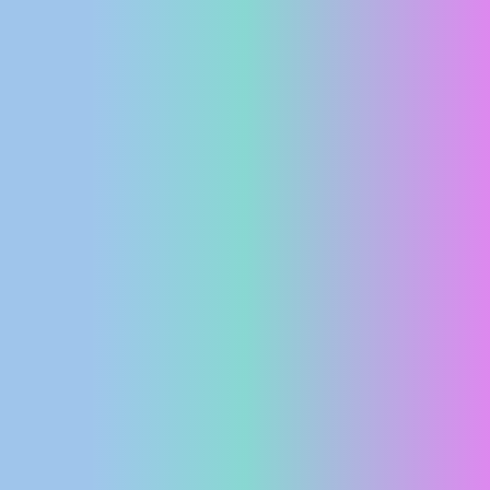
MEDIJI O
NAMA,
NAGRADE I
PRIZNANJA
DONACIJE
ZA NOVE
WEB
KAMERE
TERMS OF
USE
PRIVACY
POLICY
BANERI
HRVATSKI