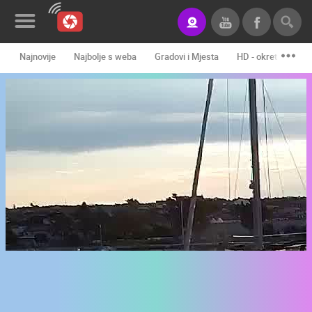
Najnovije
Najbolje s weba
Gradovi i Mjesta
HD - okretne kame
Novosti&Blog
Kategorije
Lokacije
Event&Site
Izdvojeno
Povijest
Karta
KONTAKTIRAJTE
NAS