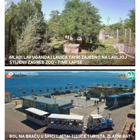
MLADI LAV UGANDA I LAVICA TAYRI ZAJEDNO NA LAVLJOJ
STIJENI! ZAGREB ZOO - TIME LAPSE
100 PREGLED(A)
BOL NA BRAČU U ŠPICI LJETA! TISUĆE TURISTA, ZLATNI RAT