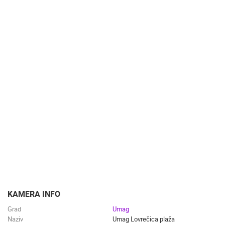
KATEGORIJE KAMERA
NAJBOLJE S WEBA
GRADOVI I MJESTA
HD - OKRETNE KAMERE
GRADILIŠTA
SKIJANJE I SNIJEG
PLAŽE
MARINE I LUČICE
ZOO
DOGAĐANJA I ZANIMLJIVOSTI
TRANSPORT I PROMET
ZNAMENITOSTI
SVJETSKA BAŠTINA
SPORT
KAMERA INFO
Grad
Umag
Naziv
Umag Lovrečica plaža