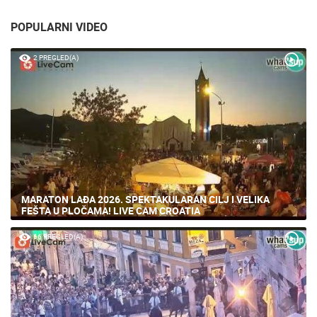
POPULARNI VIDEO
2 PREGLED(A)
MARATON LAĐA 2026. SPEKTAKULARAN CILJ I VELIKA
FEŠTA U PLOČAMA! LIVE CAM CROATIA
66 PREGLED(A)