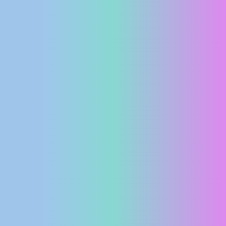
MEDIJI O
NAMA,
NAGRADE I
PRIZNANJA
DONACIJE
ZA NOVE
WEB
KAMERE
TERMS OF
USE
PRIVACY
POLICY
BANERI
HRVATSKI