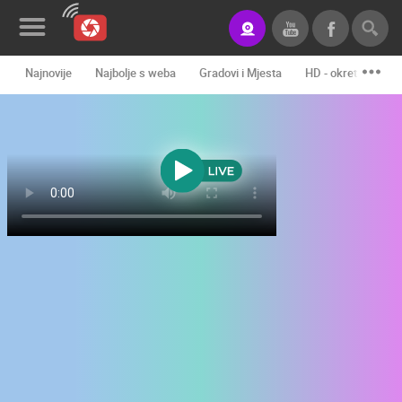
Najnovije
Najbolje s weba
Gradovi i Mjesta
HD - okretne kame
Novosti&Blog
Kategorije
Lokacije
Event&Site
Izdvojeno
Povijest
Karta
KONTAKTIRAJTE
NAS