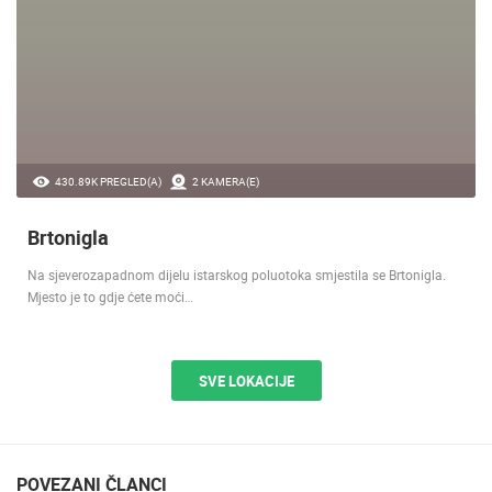
430.89K PREGLED(A)
2 KAMERA(E)
Brtonigla
Na sjeverozapadnom dijelu istarskog poluotoka smjestila se Brtonigla.
Mjesto je to gdje ćete moći…
SVE LOKACIJE
POVEZANI ČLANCI