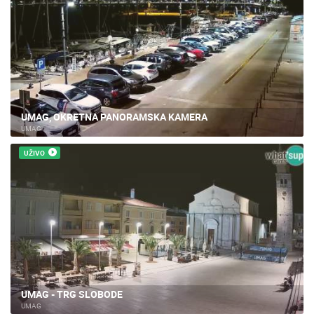
UMAG, OKRETNA PANORAMSKA KAMERA
UMAG
UŽIVO
UMAG - TRG SLOBODE
UMAG