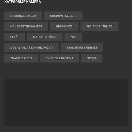
KATEGORIJE KAMERA
NAJBOLJE S WEBA
GRADOVI I MJESTA
HD - OKRETNE KAMERE
GRADILIŠTA
SKIJANJE I SNIJEG
PLAŽE
MARINE I LUČICE
ZOO
DOGAĐANJA I ZANIMLJIVOSTI
TRANSPORT I PROMET
ZNAMENITOSTI
SVJETSKA BAŠTINA
SPORT