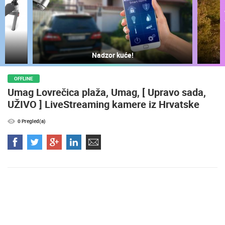
Najljepše plaže
P
OFFLINE
Umag Lovrečica plaža, Umag, [ Upravo sada,
UŽIVO ] LiveStreaming kamere iz Hrvatske
0 Pregled(a)
NAJNOVIJE KAMERE
UŽIVO
0 GLEDATELJ(A)
UŽIVO
SENJ UŽIVO – PARK KNJIŽEVNIKA I VELEBITSKI KANAL
VRBOSKA A
SENJ
VRBOSKA