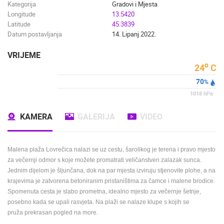
Kategorija
Gradovi i Mjesta
Longitude
13.5420
Latitude
45.3839
Datum postavljanja
14. Lipanj 2022.
VRIJEME
o
24
C
70
%
1018
hPa
KAMERA
GALERIJA
VIDEO
Malena plaža Lovrečica nalazi se uz cestu, šarolikog je terena i pravo mjesto
za večernji odmor s koje možete promatrati veličanstven zalazak sunca.
Jednim dijelom je šljunčana, dok na par mjesta izviruju stjenovite plohe, a na
krajevima je zatvorena betoniranim pristaništima za čamce i malene brodice.
Spomenuta cesta je slabo prometna, idealno mjesto za večernje šetnje,
posebno kada se upali rasvjeta. Na plaži se nalaze klupe s kojih se
pruža prekrasan pogled na more.