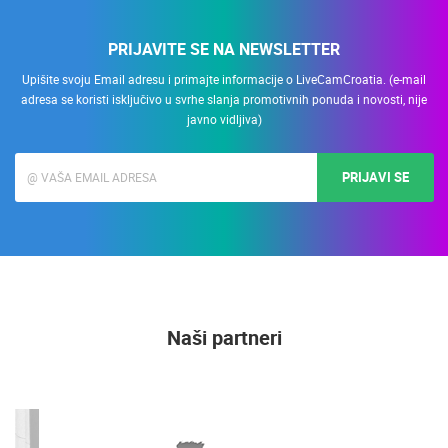
PRIJAVITE SE NA NEWSLETTER
Upišite svoju Email adresu i primajte informacije o LiveCamCroatia. (e-mail
adresa se koristi isključivo u svrhe slanja promotivnih ponuda i novosti, nije
javno vidljiva)
PRIJAVI SE
Naši partneri