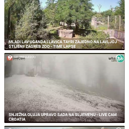
MLADI LAV UGANDA I LAVICA TAYRI ZAJEDNO NA LAVLJOJ
STIJENI! ZAGREB ZOO - TIME LAPSE
231 PREGLED(A)
SNJEŽNA OLUJA UPRAVO SADA NA SLJEMENU - LIVE CAM
CROATIA