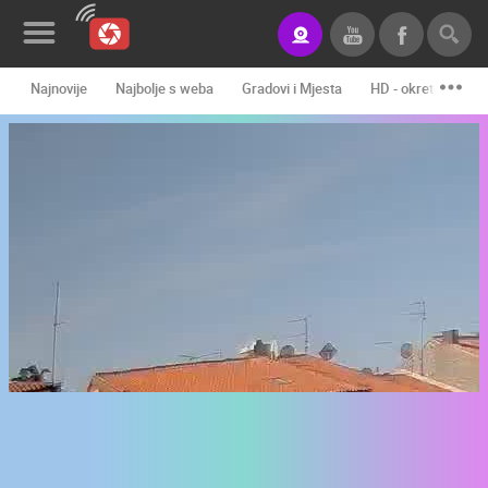
Najnovije
Najbolje s weba
Gradovi i Mjesta
HD - okretne kame
Novosti&Blog
Kategorije
Lokacije
Event&Site
Izdvojeno
Povijest
Karta
KONTAKTIRAJTE
NAS