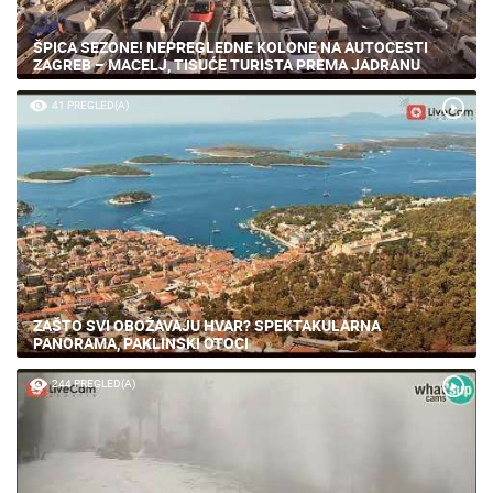
ŠPICA SEZONE! NEPREGLEDNE KOLONE NA AUTOCESTI
ZAGREB – MACELJ, TISUĆE TURISTA PREMA JADRANU
41 PREGLED(A)
ZAŠTO SVI OBOŽAVAJU HVAR? SPEKTAKULARNA
PANORAMA, PAKLINSKI OTOCI
244 PREGLED(A)