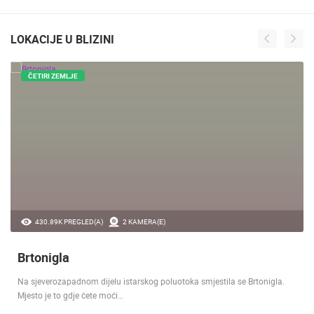
LOKACIJE U BLIZINI
ČETIRI ZEMLJE
430.89K PREGLED(A)
2 KAMERA(E)
Brtonigla
Na sjeverozapadnom dijelu istarskog poluotoka smjestila se Brtonigla.
Mjesto je to gdje ćete moći…