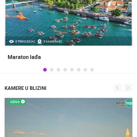
35.23M PREGLED(A)
56 KAMERA(E)
Obilježavanje Dana pobjede i domovinske
zahvalnosti te obljetnice VRO Oluja
KAMERE U BLIZINI
UŽIVO