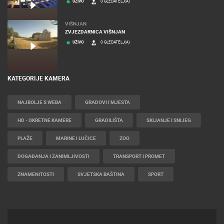
MALI LOŠINJ RIVA LOŠINJSKIH KAPETANA I BRODOGRADITELJA
UŽIVO
0 GLEDATELJ(A)
VIŠNJAN
ZVJEZDARNICA VIŠNJAN
UŽIVO
0 GLEDATELJ(A)
KATEGORIJE KAMERA
NAJBOLJE S WEBA
GRADOVI I MJESTA
HD - OKRETNE KAMERE
GRADILIŠTA
SKIJANJE I SNIJEG
PLAŽE
MARINE I LUČICE
ZOO
DOGAĐANJA I ZANIMLJIVOSTI
TRANSPORT I PROMET
ZNAMENITOSTI
SVJETSKA BAŠTINA
SPORT