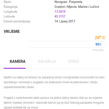
Naziv
Novigrad - Porporela
Kategorija
Gradovi i Mjesta
,
Marine i Lučice
Longitude
13.5619
Latitude
45.3157
Datum postavljanja
14. Lipanj 2017.
VRIJEME
o
28
C
50
%
1013
hPa
KAMERA
GALERIJA
VIDEO
Sjediti na nekoj od terasa na zapadnoj strani novigradske rive priuštit će vam
opuštanje i uživanje u pogledu na prekrasno more te jedinstvenu i divlju
zapadnoistarsku obalu.
Pogled s naše kamere seže upravo na jednu takvu terasu dok su za vrijeme
ljetnih mjeseci otvoreni i sezonski barovi pa je duž čitavog parapeta moguće
ispijati koktele tik uz more.