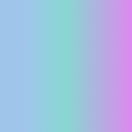
MEDIJI O
NAMA,
NAGRADE I
PRIZNANJA
DONACIJE
ZA NOVE
WEB
KAMERE
TERMS OF
USE
PRIVACY
POLICY
BANERI
HRVATSKI