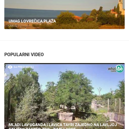
UMAG LOVREČICA PLAŽA
UMAG
POPULARNI VIDEO
34 PREGLED(A)