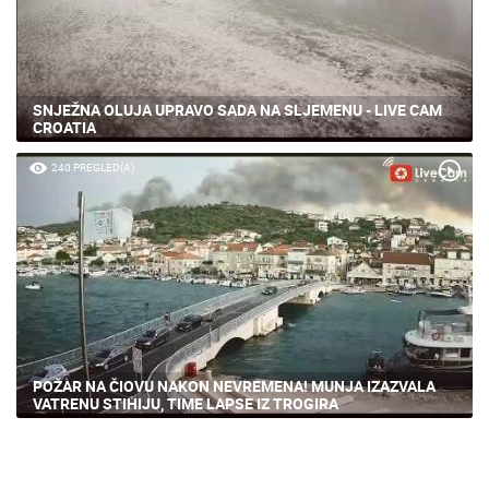
SNJEŽNA OLUJA UPRAVO SADA NA SLJEMENU - LIVE CAM
CROATIA
240 PREGLED(A)
POŽAR NA ČIOVU NAKON NEVREMENA! MUNJA IZAZVALA
VATRENU STIHIJU, TIME LAPSE IZ TROGIRA