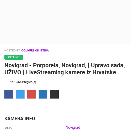
DOGAĐANJA I ZANIMLJIVOSTI
TRANSPORT I PROMET
ZNAMENITOSTI
SVJETSKA BAŠTINA
SPORT
HOSTED BY:
COLOURS OD ISTRIA
OFFLINE
Novigrad - Porporela, Novigrad, [ Upravo sada,
UŽIVO ] LiveStreaming kamere iz Hrvatske
118.665 Pregled(a)
KAMERA INFO
Grad
Novigrad