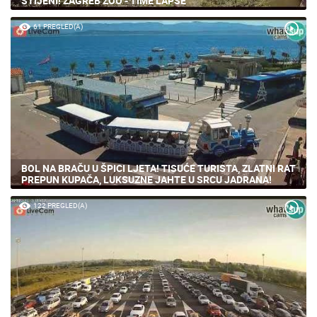
MLADI LAV UGANDA I LAVICA TAYRI ZAJEDNO NA LAVLJOJ
STIJENI! ZAGREB ZOO - TIME LAPSE
61 PREGLED(A)
BOL NA BRAČU U ŠPICI LJETA! TISUĆE TURISTA, ZLATNI RAT
PREPUN KUPAČA, LUKSUZNE JAHTE U SRCU JADRANA!
122 PREGLED(A)