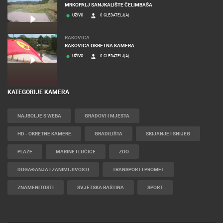
MRKOPALJ SANJKALIŠTE ČELIMBAŠA
UŽIVO
0 GLEDATELJ(A)
RAKOVICA
RAKOVICA OKRETNA KAMERA
UŽIVO
0 GLEDATELJ(A)
KATEGORIJE KAMERA
NAJBOLJE S WEBA
GRADOVI I MJESTA
HD - OKRETNE KAMERE
GRADILIŠTA
SKIJANJE I SNIJEG
PLAŽE
MARINE I LUČICE
ZOO
DOGAĐANJA I ZANIMLJIVOSTI
TRANSPORT I PROMET
ZNAMENITOSTI
SVJETSKA BAŠTINA
SPORT