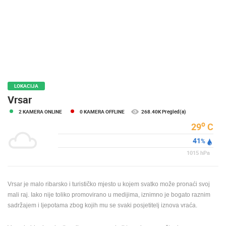
MEDIJI O
NAMA,
NAGRADE I
PRIZNANJA
DONACIJE
ZA NOVE
WEB
LOKACIJA
KAMERE
Vrsar
2 KAMERA ONLINE
0 KAMERA OFFLINE
268.40K Pregled(a)
TERMS OF
USE
o
29
C
41
PRIVACY
%
POLICY
1015
hPa
BANERI
Vrsar je malo ribarsko i turističko mjesto u kojem svatko može pronaći svoj
mali raj. Iako nije toliko promovirano u medijima, iznimno je bogato raznim
sadržajem i ljepotama zbog kojih mu se svaki posjetitelj iznova vraća.
HRVATSKI