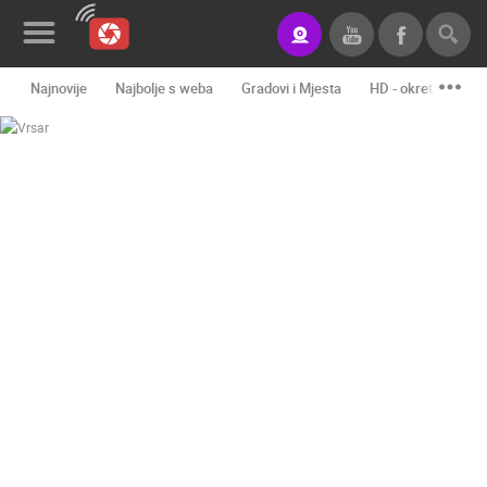
Najnovije
Najbolje s weba
Gradovi i Mjesta
HD - okretne kame
Novosti&Blog
Kategorije
Lokacije
Event&Site
Izdvojeno
Povijest
Karta
KONTAKTIRAJTE
NAS