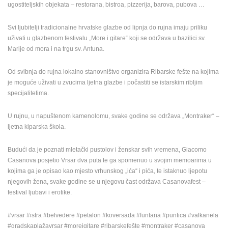
ugostiteljskih objekata – restorana, bistroa, pizzerija, barova, pubova …
Svi ljubitelji tradicionalne hrvatske glazbe od lipnja do rujna imaju priliku
uživati u glazbenom festivalu „More i gitare“ koji se održava u bazilici sv.
Marije od mora i na trgu sv. Antuna.
Od svibnja do rujna lokalno stanovništvo organizira Ribarske fešte na kojima
je moguće uživati u zvucima ljetna glazbe i počastiti se istarskim ribljim
specijalitetima.
U rujnu, u napuštenom kamenolomu, svake godine se održava „Montraker“ –
ljetna kiparska škola.
Budući da je poznati mletački pustolov i ženskar svih vremena, Giacomo
Casanova posjetio Vrsar dva puta te ga spomenuo u svojim memoarima u
kojima ga je opisao kao mjesto vrhunskog „ića“ i pića, te istaknuo ljepotu
njegovih žena, svake godine se u njegovu čast održava Casanovafest –
festival ljubavi i erotike.
#vrsar #istra #belvedere #petalon #koversada #funtana #puntica #valkanela
#gradskaplažavrsar #moreigitare #ribarskefešte #montraker #casanova