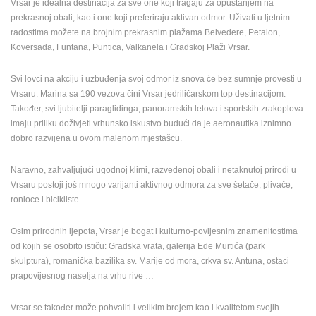
Vrsar je idealna destinacija za sve one koji tragaju za opuštanjem na
ENGLISH
prekrasnoj obali, kao i one koji preferiraju aktivan odmor. Uživati u ljetnim
radostima možete na brojnim prekrasnim plažama Belvedere, Petalon,
Koversada, Funtana, Puntica, Valkanela i Gradskoj Plaži Vrsar.
Svi lovci na akciju i uzbuđenja svoj odmor iz snova će bez sumnje provesti u
Vrsaru. Marina sa 190 vezova čini Vrsar jedriličarskom top destinacijom.
Također, svi ljubitelji paraglidinga, panoramskih letova i sportskih zrakoplova
imaju priliku doživjeti vrhunsko iskustvo budući da je aeronautika iznimno
dobro razvijena u ovom malenom mjestašcu.
Naravno, zahvaljujući ugodnoj klimi, razvedenoj obali i netaknutoj prirodi u
Vrsaru postoji još mnogo varijanti aktivnog odmora za sve šetače, plivače,
ronioce i bicikliste.
Osim prirodnih ljepota, Vrsar je bogat i kulturno-povijesnim znamenitostima
od kojih se osobito ističu: Gradska vrata, galerija Ede Murtića (park
skulptura), romanička bazilika sv. Marije od mora, crkva sv. Antuna, ostaci
prapovijesnog naselja na vrhu rive …
Vrsar se također može pohvaliti i velikim brojem kao i kvalitetom svojih