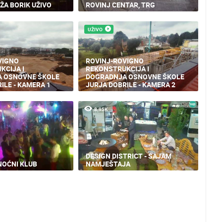
ŽA BORIK UŽIVO
ROVINJ CENTAR, TRG
UŽIVO
VIGNO
ROVINJ-ROVIGNO
KCIJA I
REKONSTRUKCIJA I
 OSNOVNE ŠKOLE
DOGRADNJA OSNOVNE ŠKOLE
ILE - KAMERA 1
JURJA DOBRILE - KAMERA 2
8.95K
DESIGN DISTRICT - SAJAM
NOĆNI KLUB
NAMJEŠTAJA