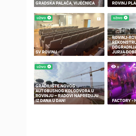
GRADSKA PALAČA, VIJEĆNICA
ROVINJ PLA
UŽIVO
UŽIVO
ROVINJ-RO
REKONSTRU
DOGRADNJA
SV ROVINJ
JURJA DOBR
UŽIVO
0
GRADILIŠTE NOVOG
AUTOBUSNOG KOLODVORA U
ROVINJU – RADOVI NAPREDUJU
IZ DANA U DAN!
FACTORY - 