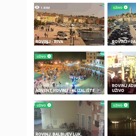
1.85M
UŽIVO
ROVINJ - RIVA
ROVINJ - 
UŽIVO
6.80K
ROVINJ ADV
ADVENT, ROVINJ - KLIZALIŠTE
UŽIVO
UŽIVO
UŽIVO
ROVINJ, BALBIJEV LUK,