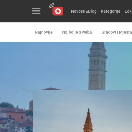
Novosti&Blog
Kategorije
Lok
Najnovije
Najbolje s weba
Gradovi i Mjesta
Novosti&Blog
Kategorije
Lokacije
Event&Site
Izdvojeno
Povijest
Karta