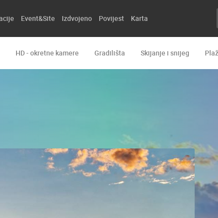
acije
Event&Site
Izdvojeno
Povijest
Karta
HD - okretne kamere
Gradilišta
Skijanje i snijeg
Pla