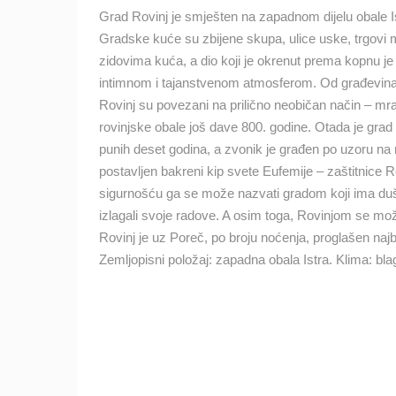
Grad Rovinj je smješten na zapadnom dijelu obale I
SUTIVAN, OTOK BRAČ PANORAMSK
OKRETNA KAMERA
Gradske kuće su zbijene skupa, ulice uske, trgovi 
SUTIVAN
zidovima kuća, a dio koji je okrenut prema kopnu j
KATEGORIJE KAMERA
intimnom i tajanstvenom atmosferom. Od građevina s
Rovinj su povezani na prilično neobičan način – mr
NAJBOLJE S WEBA
GRADOVI I MJESTA
rovinjske obale još dave 800. godine. Otada je gr
TRANSPORT I PROMET
ZNAMENITOSTI
punih deset godina, a zvonik je građen po uzoru na
postavljen bakreni kip svete Eufemije – zaštitnice R
sigurnošću ga se može nazvati gradom koji ima duš
izlagali svoje radove. A osim toga, Rovinjom se može š
Rovinj je uz Poreč, po broju noćenja, proglašen najb
Zemljopisni položaj: zapadna obala Istra. Klima: bl