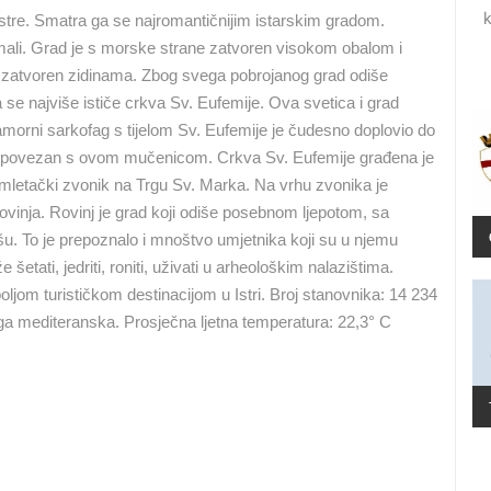
k
stre. Smatra ga se najromantičnijim istarskim gradom.
A
RAKOVICA OKRETNA KAMERA
JADRANSKA MAGISTRALA D8 UŽIVO
mali. Grad je s morske strane zatvoren visokom obalom i
RAKOVICA
SENJ
e zatvoren zidinama. Zbog svega pobrojanog grad odiše
e najviše ističe crkva Sv. Eufemije. Ova svetica i grad
amorni sarkofag s tijelom Sv. Eufemije je čudesno doplovio do
HD - OKRETNE KAMERE
GRADILIŠTA
SKIJANJE I SNIJEG
PLAŽE
MARINE I LUČICE
ad povezan s ovom mučenicom. Crkva Sv. Eufemije građena je
SVJETSKA BAŠTINA
SPORT
 mletački zvonik na Trgu Sv. Marka. Na vrhu zvonika je
ovinja. Rovinj je grad koji odiše posebnom ljepotom, sa
u. To je prepoznalo i mnoštvo umjetnika koji su u njemu
etati, jedriti, roniti, uživati u arheološkim nalazištima.
oljom turističkom destinacijom u Istri. Broj stanovnika: 14 234
aga mediteranska. Prosječna ljetna temperatura: 22,3° C