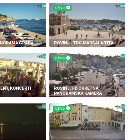
UŽIVO
PANORAMA GRADA
ROVINJ - TRG MARŠALA TITA
UŽIVO
ENT, KONCERTI
ROVINJ, HD OKRETNA
PANORAMSKA KAMERA
UŽIVO