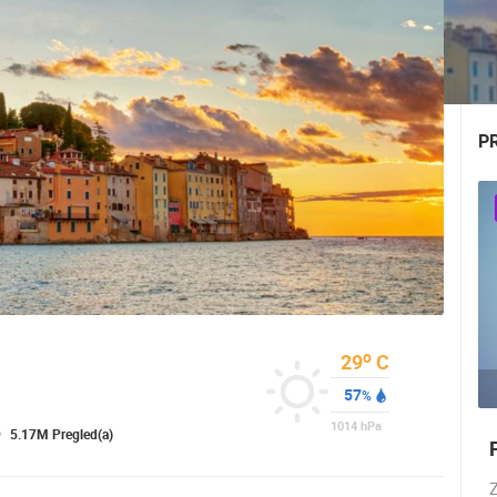
P
o
29
C
57
%
1014
hPa
5.17M Pregled(a)
UŽIVO
0 GLEDATELJ(A)
UŽIVO
0 GLEDATELJ(A)
Z