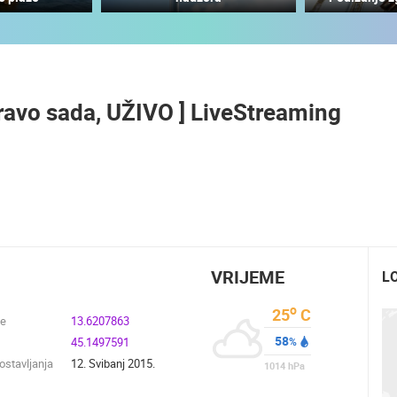
MANDRE LJETNA POZORNICA -
VELIKA ĐIGA
RAKOVICA OKRETNA KAMERA
MANDRE
RAKOVICA
pravo sada, UŽIVO ] LiveStreaming
HD - OKRETNE KAMERE
GRADILIŠTA
SKIJANJE I SNIJEG
PLAŽE
MARINE I LUČICE
SVJETSKA BAŠTINA
SPORT
VRIJEME
L
o
25
C
de
13.6207863
58
45.1497591
%
stavljanja
12. Svibanj 2015.
1014
hPa