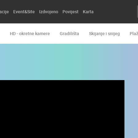
acije
Event&Site
Izdvojeno
Povijest
Karta
HD - okretne kamere
Gradilišta
Skijanje i snijeg
Pla