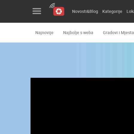
Novosti&Blog
Kategorije
Lok
Najnovije
Najbolje s weba
Gradovi i Mjesta
Novosti&Blog
Kategorije
Lokacije
Event&Site
Izdvojeno
Povijest
Karta