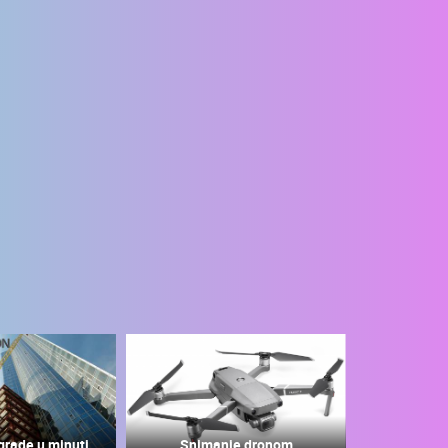
grade u minuti
Snimanje dronom