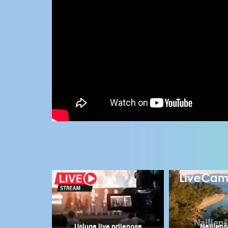
KONTAKTIRAJTE
NAS
MEDIJI O
NAMA,
NAGRADE I
PRIZNANJA
DONACIJE
ZA NOVE
WEB
KAMERE
TERMS OF
USE
NAJNOVIJE KAMERE
PRIVACY
POLICY
UŽIVO
0 GLEDATELJ(A)
BANERI
Usluga live prijenosa
Najljepš