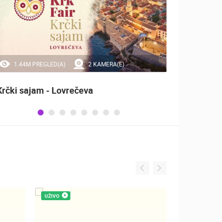
1.44M PREGLED(A)
2 KAMERA(E)
20
Krčki sajam - Lovrečeva
Sinjsk
UŽIVO
UŽIVO