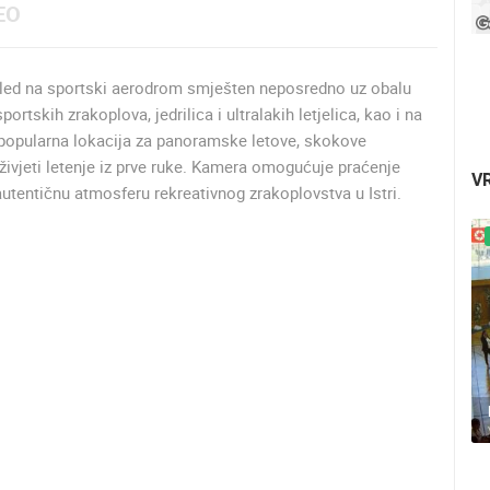
EO
led na sportski aerodrom smješten neposredno uz obalu
sportskih zrakoplova, jedrilica i ultralakih letjelica, kao i na
 popularna lokacija za panoramske letove, skokove
živjeti letenje iz prve ruke. Kamera omogućuje praćenje
V
utentičnu atmosferu rekreativnog zrakoplovstva u Istri.