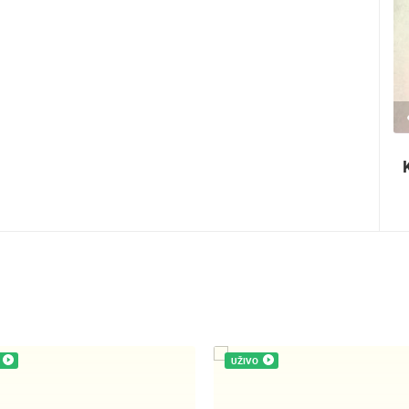
2.03M PREGLED(A)
2 KAMERA(E)
Ninska šokolijada - autentična turistička
priča
UŽIVO