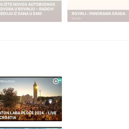
ILIŠTE NOVOG AUTOBUSNOG
DVORA U ROVINJU – RADOVI
EDUJU IZ DANA U DAN!
ROVINJ - PANORAMA GRADA
ROVINJ
PREGLED(A)
TON LAĐA PLOČE 2024. - LIVE
CROATIA