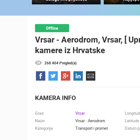
SUPOVI ZOO ZAGREB
ZAGREB
KATEGORIJE KAMERA
Offline
Vrsar - Aerodrom, Vrsar, [ U
NAJBOLJE S WEBA
GRADOVI I MJESTA
kamere iz Hrvatske
TRANSPORT I PROMET
ZNAMENITOSTI
268.404 Pregled(a)
KAMERA INFO
Grad
Vrsar
Longitu
Naziv
Vrsar - Aerodrom
Latitude
Kategorija
Transport i promet
Datum po