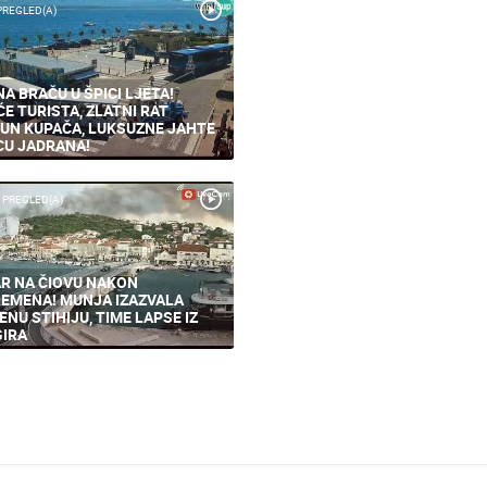
PREGLED(A)
NA BRAČU U ŠPICI LJETA!
ĆE TURISTA, ZLATNI RAT
UN KUPAČA, LUKSUZNE JAHTE
CU JADRANA!
 PREGLED(A)
R NA ČIOVU NAKON
EMENA! MUNJA IZAZVALA
ENU STIHIJU, TIME LAPSE IZ
IRA