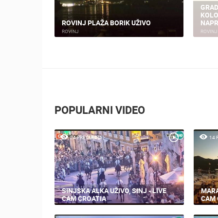
GRAD
KOLO
ROVINJ PLAŽA BORIK UŽIVO
NAPR
ROVINJ
ROVINJ
POPULARNI VIDEO
24 PREGLED(A)
14 
SINJSKA ALKA UŽIVO, SINJ - LIVE
MARA
CAM CROATIA
CAM 