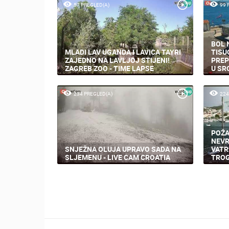
57 PREGLED(A)
99 
BOL 
MLADI LAV UGANDA I LAVICA TAYRI
TISU
ZAJEDNO NA LAVLJOJ STIJENI!
PREP
ZAGREB ZOO - TIME LAPSE
U SR
234 PREGLED(A)
224
POŽA
NEVR
SNJEŽNA OLUJA UPRAVO SADA NA
VATR
SLJEMENU - LIVE CAM CROATIA
TROG