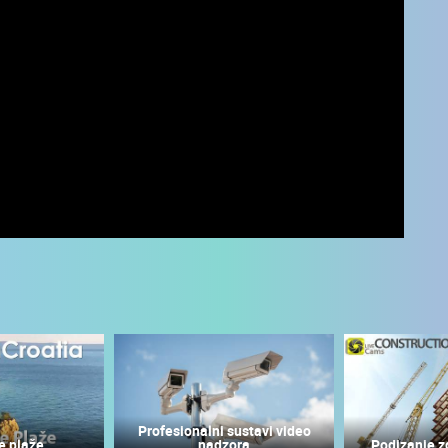
UŽIVO
0 GLEDATELJ(A)
UŽIVO
0 GLEDATELJ(A)
Profesionalni sustavi video
e plaže
nadzora
Podizanje z