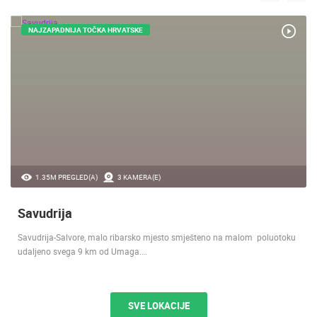
NAJZAPADNIJA TOČKA HRVATSKE
1.35M PREGLED(A)
3 KAMERA(E)
Savudrija
Savudrija-Salvore, malo ribarsko mjesto smješteno na malom poluotoku
udaljeno svega 9 km od Umaga.…
SVE LOKACIJE