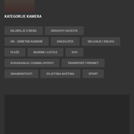
KATEGORIJE KAMERA
NAJBOLJE S WEBA
GRADOVI I MJESTA
HD - OKRETNE KAMERE
GRADILIŠTA
SKIJANJE I SNIJEG
PLAŽE
MARINE I LUČICE
ZOO
DOGAĐANJA I ZANIMLJIVOSTI
TRANSPORT I PROMET
ZNAMENITOSTI
SVJETSKA BAŠTINA
SPORT