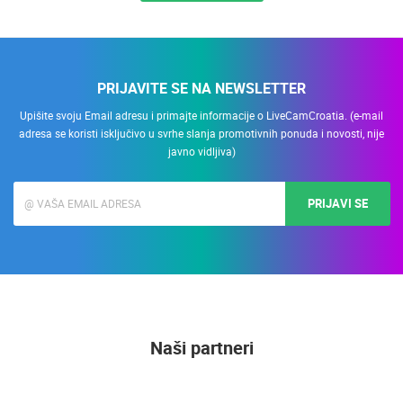
PRIJAVITE SE NA NEWSLETTER
Upišite svoju Email adresu i primajte informacije o LiveCamCroatia. (e-mail
adresa se koristi isključivo u svrhe slanja promotivnih ponuda i novosti, nije
javno vidljiva)
PRIJAVI SE
Naši partneri