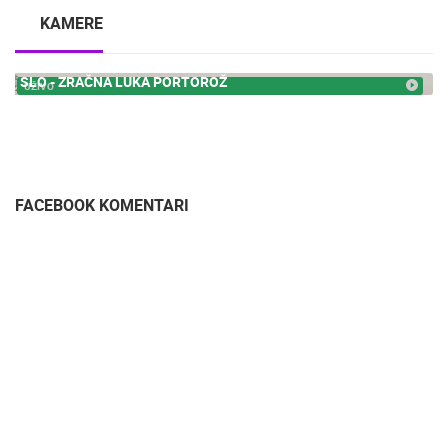
KAMERE
SLO - ZRAČNA LUKA PORTOROŽ
UŽIVO
FACEBOOK KOMENTARI