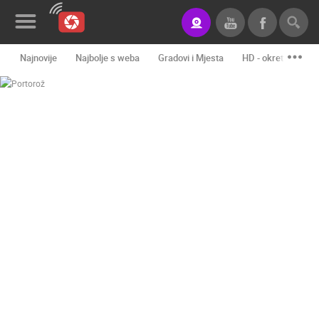
Najnovije
Najbolje s weba
Gradovi i Mjesta
HD - okretne kame
Novosti&Blog
Kategorije
Lokacije
Event&Site
Izdvojeno
Povijest
Karta
KONTAKTIRAJTE
NAS