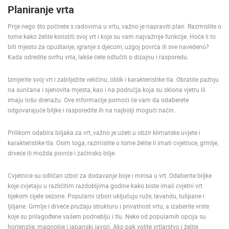
Planiranje vrta
ENGLISH
Prije nego što počnete s radovima u vrtu, važno je napraviti plan. Razmislite o
tome kako želite koristiti svoj vrt i koje su vam najvažnije funkcije. Hoće li to
biti mjesto za opuštanje, igranje s djecom, uzgoj povrća ili sve navedeno?
Kada odredite svrhu vrta, lakše ćete odlučiti o dizajnu i rasporedu.
Izmjerite svoj vrt i zabilježite veličinu, oblik i karakteristike tla. Obratite pažnju
na sunčana i sjenovita mjesta, kao i na područja koja su sklona vjetru ili
imaju lošu drenažu. Ove informacije pomoći će vam da odaberete
odgovarajuće biljke i rasporedite ih na najbolji mogući način.
Prilikom odabira biljaka za vrt, važno je uzeti u obzir klimatske uvjete i
karakteristike tla. Osim toga, razmislite o tome želite li imati cvjetnice, grmlje,
drveće ili možda povrće i začinsko bilje.
Cvjetnice su odličan izbor za dodavanje boje i mirisa u vrt. Odaberite biljke
koje cvjetaju u različitim razdobljima godine kako biste imali cvjetni vrt
tijekom cijele sezone. Popularni izbori uključuju ruže, lavandu, tulipane i
ljiljane. Grmlje i drveće pružaju strukturu i privatnost vrtu, a izaberite vrste
koje su prilagođene vašem podneblju i tlu. Neke od popularnih opcija su
hortenzije, magnolije i japanski javori. Ako pak volite vrtlarstvo i želite