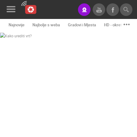
Najnovije
Najbolje s weba
Gradovi i Mjesta
HD - okretne kame
Novosti&Blog
Kategorije
Lokacije
Event&Site
Izdvojeno
Povijest
Karta
KONTAKTIRAJTE
NAS