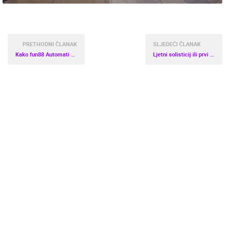
PRETHODNI ČLANAK
SLJEDEĆI ČLANAK
Kako fun88 Automati u Thailandu Integriraju Esports za Jedinstvena Iskustva Igranja
Ljetni solisticij ili prvi dan ljeta