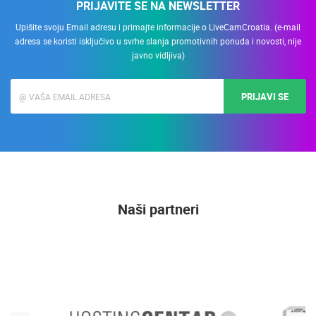
PRIJAVITE SE NA NEWSLETTER
Upišite svoju Email adresu i primajte informacije o LiveCamCroatia. (e-mail
adresa se koristi isključivo u svrhe slanja promotivnih ponuda i novosti, nije
javno vidljiva)
PRIJAVI SE
Naši partneri