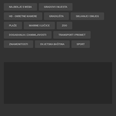
NAJBOLJE S WEBA
GRADOVI I MJESTA
HD - OKRETNE KAMERE
GRADILIŠTA
SKIJANJE I SNIJEG
PLAŽE
MARINE I LUČICE
ZOO
DOGAĐANJA I ZANIMLJIVOSTI
TRANSPORT I PROMET
ZNAMENITOSTI
SVJETSKA BAŠTINA
SPORT