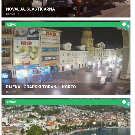
NOVALJA, SLASTIČARNA
NOVALJA
UŽIVO
RIJEKA - GRADSKI TORANJ - KORZO
RIJEKA
UŽIVO