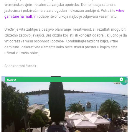
vremenske uvjete i idealne za vanjsku upotrebu. Kombinacija ratana s
jastucima i pokrivačima stvara ugodan i luksuzan ambijent. Potražite
vrtne
garniture na mall.hr
i odaberite onu koja najbolje odgovara vašem vrtu.
Uređenje vrta zahtijeva pažljivo planiranje i kreativnost, ali rezultati mogu biti
ESS ARENA,
MANDRE LJETNA POZORNICA - VELIKA ĐIGA
VRBOSKA A
izuzetno zadovoljavajući. Bez obzira koji stil ili koncept odabrali, ključno je da
MANDRE
VRBOSKA
vrt odražava vašu osobnost i potrebe. Kombinirajte različite biljke, vrtne
garniture i dekorativne elemente kako biste stvorili prostor u kojem ćete
KATEGORIJE KAMERA
uživati vi i vaša obitelj.
NAJBOLJE S WEBA
GRADOVI I MJESTA
HD - OKRETNE KAMERE
GRADILIŠTA
SKIJANJE I SNIJEG
Sponzorirani članak
PLAŽE
MARINE I LUČICE
ZOO
DOGAĐANJA I ZANIMLJIVOSTI
TRANSPORT I PROMET
UŽIVO
ZNAMENITOSTI
SVJETSKA BAŠTINA
SPORT