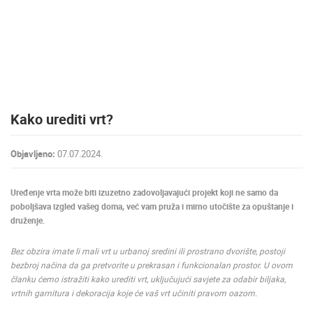
MEDIJI O
NAMA,
NAGRADE I
PRIZNANJA
DONACIJE
ZA NOVE
Kako urediti vrt?
WEB
KAMERE
Objavljeno:
07.07.2024.
TERMS OF
USE
Uređenje vrta može biti izuzetno zadovoljavajući projekt koji ne samo da
PRIVACY
poboljšava izgled vašeg doma, već vam pruža i mirno utočište za opuštanje i
POLICY
druženje.
BANERI
Bez obzira imate li mali vrt u urbanoj sredini ili prostrano dvorište, postoji
bezbroj načina da ga pretvorite u prekrasan i funkcionalan prostor. U ovom
članku ćemo istražiti kako urediti vrt, uključujući savjete za odabir biljaka,
vrtnih garnitura i dekoracija koje će vaš vrt učiniti pravom oazom.
HRVATSKI