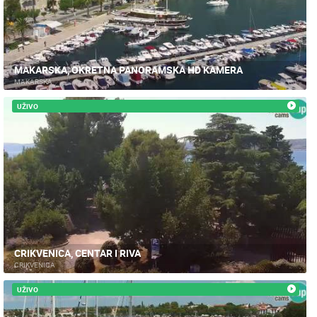
MAKARSKA, OKRETNA PANORAMSKA HD KAMERA
MAKARSKA
UŽIVO
CRIKVENICA, CENTAR I RIVA
CRIKVENICA
UŽIVO