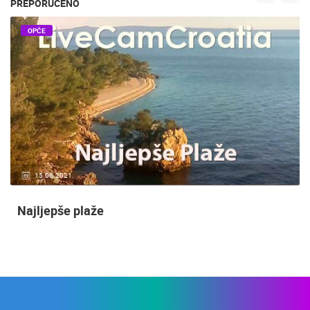
PREPORUČENO
OPĆE
15.06.2021.
Najljepše plaže