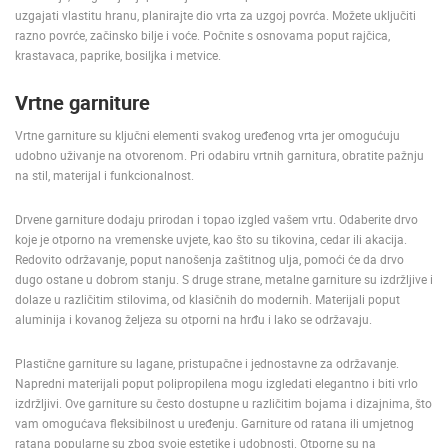
uzgajati vlastitu hranu, planirajte dio vrta za uzgoj povrća. Možete uključiti
razno povrće, začinsko bilje i voće. Počnite s osnovama poput rajčica,
krastavaca, paprike, bosiljka i metvice.
Vrtne garniture
Vrtne garniture su ključni elementi svakog uređenog vrta jer omogućuju
udobno uživanje na otvorenom. Pri odabiru vrtnih garnitura, obratite pažnju
na stil, materijal i funkcionalnost.
Drvene garniture dodaju prirodan i topao izgled vašem vrtu. Odaberite drvo
koje je otporno na vremenske uvjete, kao što su tikovina, cedar ili akacija.
Redovito održavanje, poput nanošenja zaštitnog ulja, pomoći će da drvo
dugo ostane u dobrom stanju. S druge strane, metalne garniture su izdržljive i
dolaze u različitim stilovima, od klasičnih do modernih. Materijali poput
aluminija i kovanog željeza su otporni na hrđu i lako se održavaju.
Plastične garniture su lagane, pristupačne i jednostavne za održavanje.
Napredni materijali poput polipropilena mogu izgledati elegantno i biti vrlo
NAJNOVIJE KAMERE
izdržljivi. Ove garniture su često dostupne u različitim bojama i dizajnima, što
vam omogućava fleksibilnost u uređenju. Garniture od ratana ili umjetnog
UŽIVO
0 GLEDATELJ(A)
UŽIVO
ratana popularne su zbog svoje estetike i udobnosti. Otporne su na