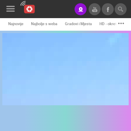
Najnovije
Najbolje s weba
Gradovi i Mjesta
HD - okretne kame
Novosti&Blog
Kategorije
Lokacije
Event&Site
Izdvojeno
Povijest
Karta
KONTAKTIRAJTE
NAS