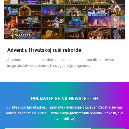
26.12.2023.
Advent u Hrvatskoj ruši rekorde
Adventska događanja privlače turiste, a mnoga mjesta diljem Hrvatske
imaju atraktivne adventske i novogodišnje programe.
PRIJAVITE SE NA NEWSLETTER
Upišite svoju Email adresu i primajte informacije o LiveCamCroatia. (e-mail
adresa se koristi isključivo u svrhe slanja promotivnih ponuda i novosti, nije
javno vidljiva)