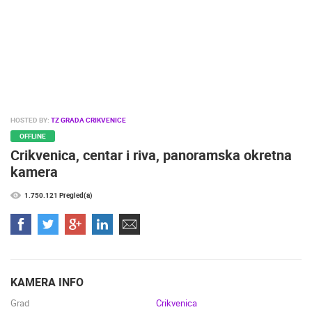
NAJBOLJE S WEBA
GRADOVI I MJESTA
HD - OKRETNE KAMERE
GRADILIŠTA
SKIJANJE I SNIJEG
PLAŽE
MARINE I LUČICE
ZOO
DOGAĐANJA I ZANIMLJIVOSTI
TRANSPORT I PROMET
ZNAMENITOSTI
SVJETSKA BAŠTINA
SPORT
HOSTED BY:
TZ GRADA CRIKVENICE
OFFLINE
Crikvenica, centar i riva, panoramska okretna
kamera
1.750.121 Pregled(a)
KAMERA INFO
Grad
Crikvenica