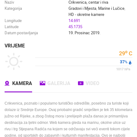
Naziv
Crikvenica, centar i riva
Kategorija
Gradovi i Mjesta
,
Marine i Lučice
,
HD - okretne kamere
Longitude
14.691
Latitude
45.1735
Datum postavljanja
19. Prosinac 2019.
VRIJEME
o
29
C
37
%
1017
hPa
KAMERA
GALERIJA
VIDEO
Crikvenica, poznato i popularno turističko odredište, posebno za turiste koji
dolaze iz Srednje Europe. Ovaj priobalni gradić smješten je tek 35 kilometara
južno od Rijeke, a zbog čistog mora i prelijepih plaža danas je primamljiva
destinacija za ljetni odmor. Web kamera gleda na marinu, okolne ulice uz
rivu i trg Stjepana Radića na kojem se održavaju svi veći eventi tokom cijele
godine, od sportskih do zabavnih i kulturnih manifestacija. Ovo je najbolji