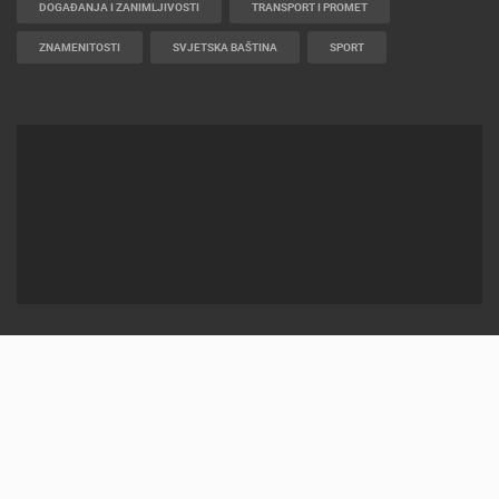
DOGAĐANJA I ZANIMLJIVOSTI
TRANSPORT I PROMET
ZNAMENITOSTI
SVJETSKA BAŠTINA
SPORT
2012-2026 © LIVECAMCROATIA
POWERED BY
ELATUS