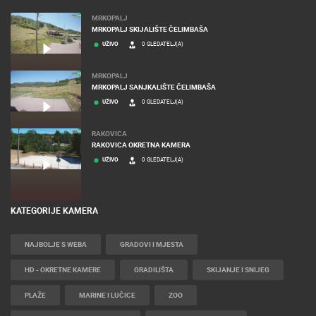
MRKOPALJ
MRKOPALJ SKIJALIŠTE ČELIMBAŠA
UŽIVO
0 GLEDATELJ(A)
MRKOPALJ
MRKOPALJ SANJKALIŠTE ČELIMBAŠA
UŽIVO
0 GLEDATELJ(A)
RAKOVICA
RAKOVICA OKRETNA KAMERA
UŽIVO
0 GLEDATELJ(A)
KATEGORIJE KAMERA
NAJBOLJE S WEBA
GRADOVI I MJESTA
HD - OKRETNE KAMERE
GRADILIŠTA
SKIJANJE I SNIJEG
PLAŽE
MARINE I LUČICE
ZOO