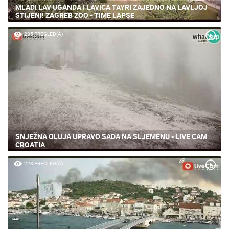
MLADI LAV UGANDA I LAVICA TAYRI ZAJEDNO NA LAVLJOJ
STIJENI! ZAGREB ZOO - TIME LAPSE
235 PREGLED(A)
SNJEŽNA OLUJA UPRAVO SADA NA SLJEMENU - LIVE CAM
CROATIA
223 PREGLED(A)