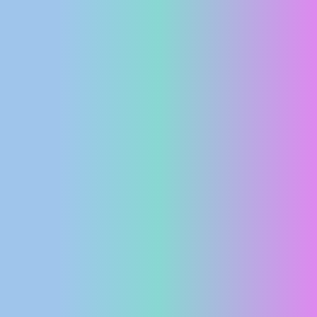
MEDIJI O
NAMA,
NAGRADE I
PRIZNANJA
DONACIJE
ZA NOVE
WEB
KAMERE
TERMS OF
USE
PRIVACY
POLICY
BANERI
HRVATSKI