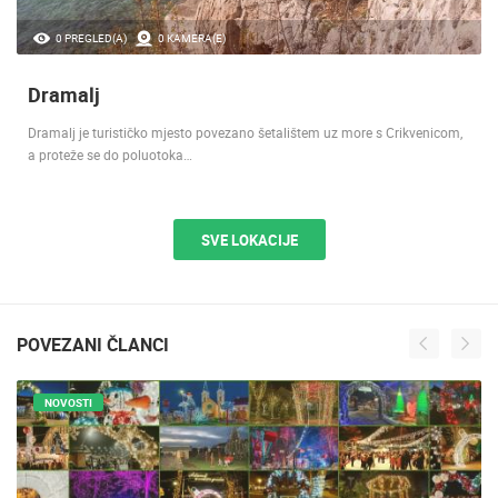
0 PREGLED(A)
0 KAMERA(E)
Dramalj
Dramalj je turističko mjesto povezano šetalištem uz more s Crikvenicom,
a proteže se do poluotoka…
SVE LOKACIJE
POVEZANI ČLANCI
NOVOSTI