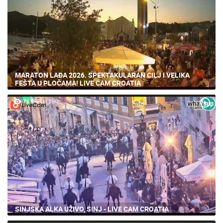
MARATON LAĐA 2026. SPEKTAKULARAN CILJ I VELIKA
FEŠTA U PLOČAMA! LIVE CAM CROATIA
76 PREGLED(A)
SINJSKA ALKA UŽIVO, SINJ - LIVE CAM CROATIA