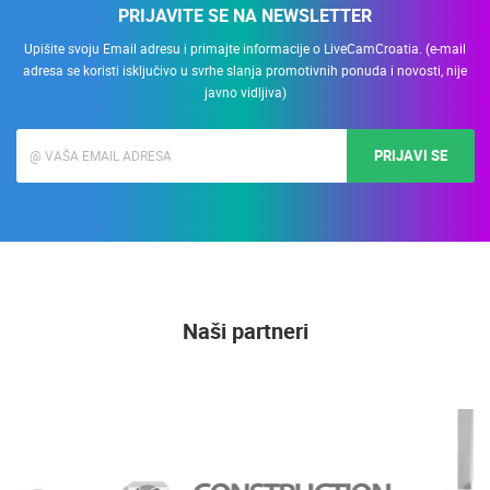
PRIJAVITE SE NA NEWSLETTER
Upišite svoju Email adresu i primajte informacije o LiveCamCroatia. (e-mail
adresa se koristi isključivo u svrhe slanja promotivnih ponuda i novosti, nije
javno vidljiva)
PRIJAVI SE
Naši partneri