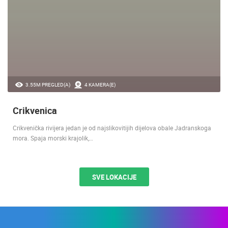
3.55M PREGLED(A)
4 KAMERA(E)
Crikvenica
Crikvenička rivijera jedan je od najslikovitijih dijelova obale Jadranskoga
mora. Spaja morski krajolik,…
SVE LOKACIJE