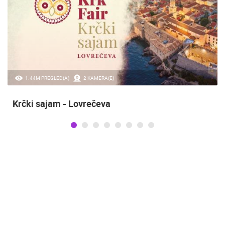
1.44M PREGLED(A)
2 KAMERA(E)
Krčki sajam - Lovrečeva