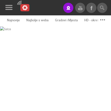
Najnovije
Najbolje s weba
Gradovi i Mjesta
HD - okretne kame
Novosti&Blog
Kategorije
Lokacije
Event&Site
Izdvojeno
Povijest
Karta
KONTAKTIRAJTE
NAS