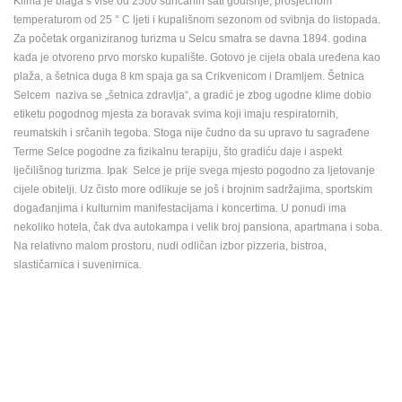
Klima je blaga s više od 2500 sunčanih sati godišnje, prosječnom
ENGLISH
temperaturom od 25 ° C ljeti i kupališnom sezonom od svibnja do listopada.
Za početak organiziranog turizma u Selcu smatra se davna 1894. godina
kada je otvoreno prvo morsko kupalište. Gotovo je cijela obala uređena kao
plaža, a šetnica duga 8 km spaja ga sa Crikvenicom i Dramljem. Šetnica
Selcem naziva se „šetnica zdravlja“, a gradić je zbog ugodne klime dobio
etiketu pogodnog mjesta za boravak svima koji imaju respiratornih,
reumatskih i srčanih tegoba. Stoga nije čudno da su upravo tu sagrađene
Terme Selce pogodne za fizikalnu terapiju, što gradiću daje i aspekt
lječilišnog turizma. Ipak Selce je prije svega mjesto pogodno za ljetovanje
cijele obitelji. Uz čisto more odlikuje se još i brojnim sadržajima, sportskim
događanjima i kulturnim manifestacijama i koncertima. U ponudi ima
nekoliko hotela, čak dva autokampa i velik broj pansiona, apartmana i soba.
Na relativno malom prostoru, nudi odličan izbor pizzeria, bistroa,
slastičarnica i suvenirnica.