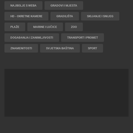
NAJBOLJE S WEBA
GRADOVI I MJESTA
HD - OKRETNE KAMERE
GRADILIŠTA
SKIJANJE I SNIJEG
PLAŽE
MARINE I LUČICE
ZOO
DOGAĐANJA I ZANIMLJIVOSTI
TRANSPORT I PROMET
ZNAMENITOSTI
SVJETSKA BAŠTINA
SPORT