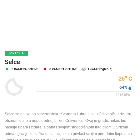
MEDIJI O
NAMA,
NAGRADE I
PRIZNANJA
DONACIJE
ZA NOVE
WEB
LOKACIJA
KAMERE
Selce
3 KAMERA ONLINE
0 KAMERA OFFLINE
1.66M Pregled(a)
TERMS OF
USE
o
26
C
64
PRIVACY
%
POLICY
1016
hPa
BANERI
Selce se nalazi na sjeveroistoku Kvarnera i ubraja se u Crikveničku rivijeru,
obzirom da je u neposrednoj blizini Crikvenice. Ovaj je gradić nekoć bio
naselje ribara i zidara, a danas svojom stogodišnjom tradicijom u turizmu
primamljiva je turistička destinacija koja privlači svojim prirodnim ljepotama.
HRVATSKI