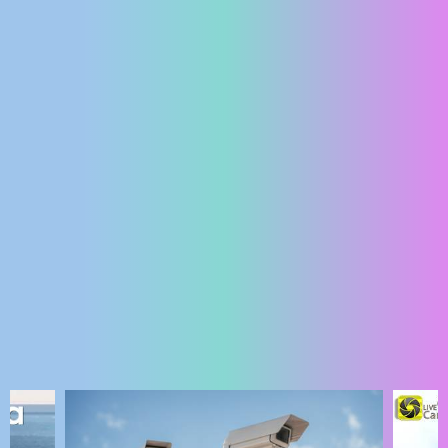
ENGLISH
NAJNOVIJE KAMERE
UŽIVO
0 GLEDATELJ(A)
UŽIVO