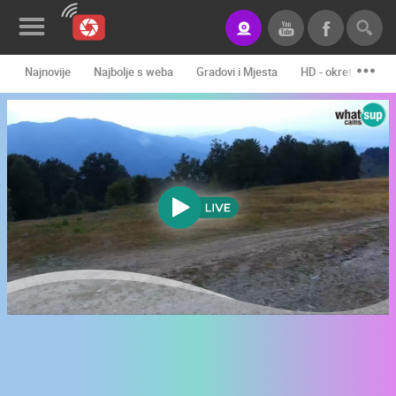
Najnovije
Najbolje s weba
Gradovi i Mjesta
HD - okretne kame
Novosti&Blog
Kategorije
Lokacije
Event&Site
Izdvojeno
Povijest
Karta
KONTAKTIRAJTE
NAS