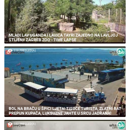
MLADI LAV UGANDA I LAVICA TAYRI ZAJEDNO NA LAVLJOJ
STIJENI! ZAGREB ZOO - TIME LAPSE
116 PREGLED(A)
BOL NA BRAČU U ŠPICI LJETA! TISUĆE TURISTA, ZLATNI RAT
PREPUN KUPAČA, LUKSUZNE JAHTE U SRCU JADRANA!
252 PREGLED(A)