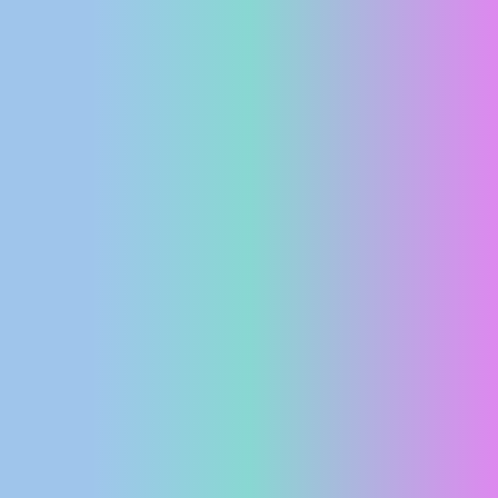
MEDIJI O
NAMA,
NAGRADE I
PRIZNANJA
DONACIJE
ZA NOVE
WEB
KAMERE
TERMS OF
USE
PRIVACY
POLICY
BANERI
HRVATSKI