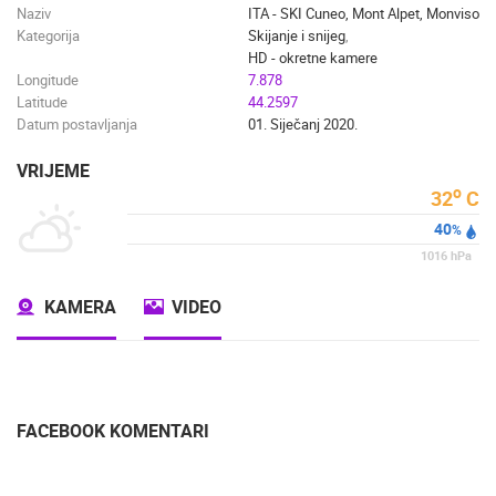
Naziv
ITA - SKI Cuneo, Mont Alpet, Monviso
Kategorija
Skijanje i snijeg
,
HD - okretne kamere
Longitude
7.878
Latitude
44.2597
Datum postavljanja
01. Siječanj 2020.
VRIJEME
o
32
C
40
%
1016
hPa
KAMERA
VIDEO
FACEBOOK KOMENTARI