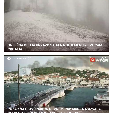
SNJEŽNA OLUJA UPRAVO SADA NA SLJEMENU - LIVE CAM
CROATIA
235 PREGLED(A)
POŽAR NA ČIOVU NAKON NEVREMENA! MUNJA IZAZVALA
VATRENU STIHIJU, TIME LAPSE IZ TROGIRA