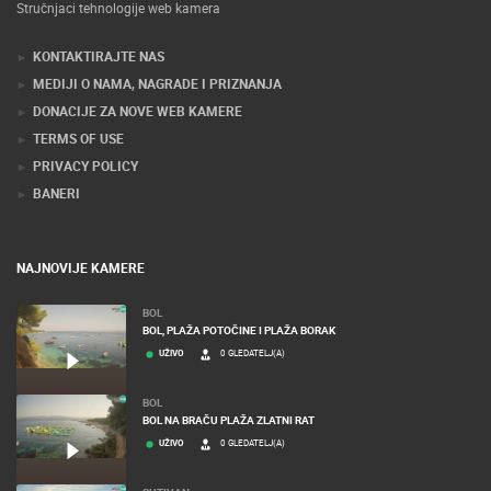
Stručnjaci tehnologije web kamera
KONTAKTIRAJTE NAS
MEDIJI O NAMA, NAGRADE I PRIZNANJA
DONACIJE ZA NOVE WEB KAMERE
TERMS OF USE
PRIVACY POLICY
BANERI
NAJNOVIJE KAMERE
BOL
BOL, PLAŽA POTOČINE I PLAŽA BORAK
UŽIVO
0 GLEDATELJ(A)
BOL
BOL NA BRAČU PLAŽA ZLATNI RAT
UŽIVO
0 GLEDATELJ(A)