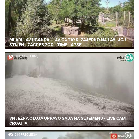
MLADI LAV UGANDA I LAVICA TAYRI ZAJEDNO NA LAVLJOJ
STIJENI! ZAGREB ZOO - TIME LAPSE
231 PREGLED(A)
SNJEŽNA OLUJA UPRAVO SADA NA SLJEMENU - LIVE CAM
CROATIA
219 PREGLED(A)