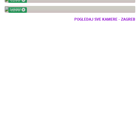
UŽIVO
DJECJI ZOO
ZAGREB
UŽIVO
POGLEDAJ SVE KAMERE - ZAGREB