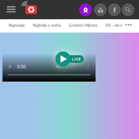
Najnovije
Najbolje s weba
Gradovi i Mjesta
HD - okretne kame
Novosti&Blog
Kategorije
Lokacije
Event&Site
Izdvojeno
Povijest
Karta
KONTAKTIRAJTE
NAS