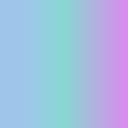
MEDIJI O
NAMA,
NAGRADE I
PRIZNANJA
DONACIJE
ZA NOVE
WEB
KAMERE
TERMS OF
USE
PRIVACY
POLICY
BANERI
HRVATSKI