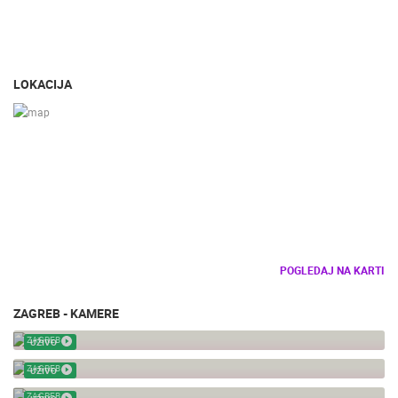
LOKACIJA
POGLEDAJ NA KARTI
ZAGREB - KAMERE
MERKAT - ZOO
ZAGREB
UŽIVO
LAV - ZOO
ZAGREB
UŽIVO
MORSKI LAV - ZOO
ZAGREB