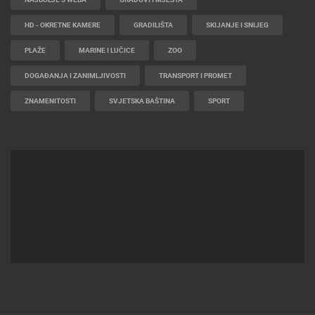
HD - OKRETNE KAMERE
GRADILIŠTA
SKIJANJE I SNIJEG
PLAŽE
MARINE I LUČICE
ZOO
DOGAĐANJA I ZANIMLJIVOSTI
TRANSPORT I PROMET
ZNAMENITOSTI
SVJETSKA BAŠTINA
SPORT