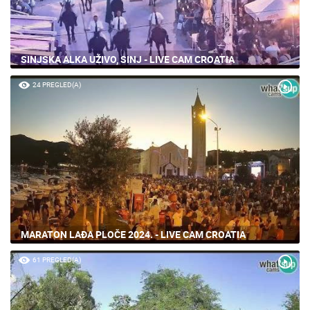
SINJSKA ALKA UŽIVO, SINJ - LIVE CAM CROATIA
24 PREGLED(A)
MARATON LAĐA PLOČE 2024. - LIVE CAM CROATIA
61 PREGLED(A)