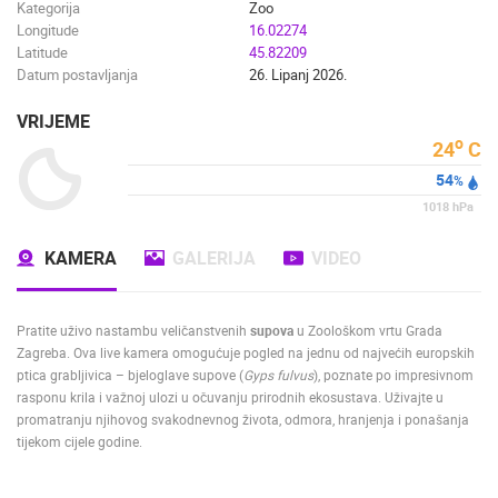
Kategorija
Zoo
Longitude
16.02274
Latitude
45.82209
Datum postavljanja
26. Lipanj 2026.
VRIJEME
o
24
C
54
%
1018
hPa
KAMERA
GALERIJA
VIDEO
Pratite uživo nastambu veličanstvenih
supova
u Zoološkom vrtu Grada
Zagreba. Ova live kamera omogućuje pogled na jednu od najvećih europskih
ptica grabljivica – bjeloglave supove (
Gyps fulvus
), poznate po impresivnom
rasponu krila i važnoj ulozi u očuvanju prirodnih ekosustava. Uživajte u
promatranju njihovog svakodnevnog života, odmora, hranjenja i ponašanja
tijekom cijele godine.