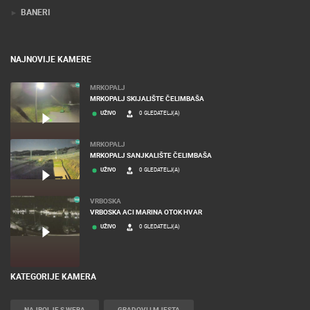
BANERI
NAJNOVIJE KAMERE
MRKOPALJ
MRKOPALJ SKIJALIŠTE ČELIMBAŠA
UŽIVO
0 GLEDATELJ(A)
MRKOPALJ
MRKOPALJ SANJKALIŠTE ČELIMBAŠA
UŽIVO
0 GLEDATELJ(A)
VRBOSKA
VRBOSKA ACI MARINA OTOK HVAR
UŽIVO
0 GLEDATELJ(A)
KATEGORIJE KAMERA
NAJBOLJE S WEBA
GRADOVI I MJESTA