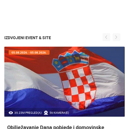
IZDVOJENI EVENT & SITE
05.08.2026. - 05.08.2026.
35.23M PREGLED(A)
56 KAMERA(E)
Obilježavanje Dana pobjede i domovinske