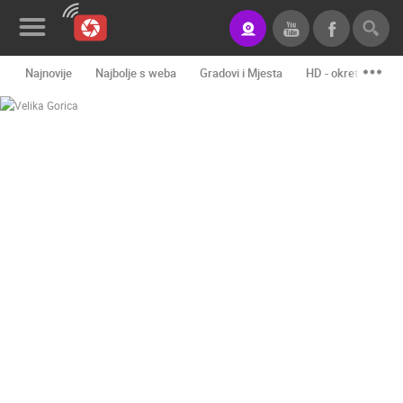
Najnovije
Najbolje s weba
Gradovi i Mjesta
HD - okretne kame
Novosti&Blog
Kategorije
Lokacije
Event&Site
Izdvojeno
Povijest
Karta
KONTAKTIRAJTE
NAS