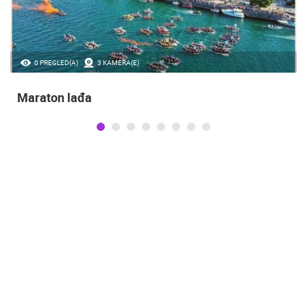
35.23M PREGLED(A)
56 KAMERA(E)
Obilježavanje Dana pobjede i domovinske
zahvalnosti te obljetnice VRO Oluja