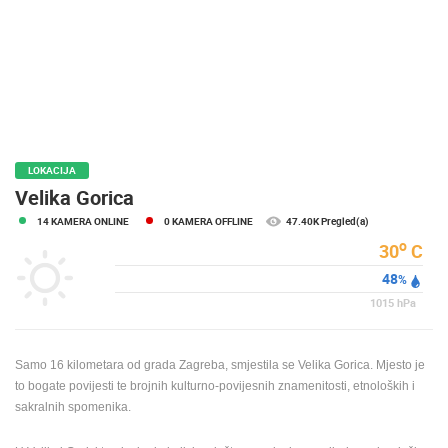
MEDIJI O
NAMA,
NAGRADE I
PRIZNANJA
DONACIJE
ZA NOVE
WEB
LOKACIJA
KAMERE
Velika Gorica
14 KAMERA ONLINE
0 KAMERA OFFLINE
47.40K Pregled(a)
TERMS OF
USE
o
30
C
48
PRIVACY
%
POLICY
1015
hPa
BANERI
Samo 16 kilometara od grada Zagreba, smjestila se Velika Gorica. Mjesto je
to bogate povijesti te brojnih kulturno-povijesnih znamenitosti, etnoloških i
sakralnih spomenika.
HRVATSKI