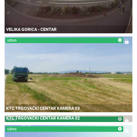
VELIKA GORICA - CENTAR
UŽIVO
KTC TRGOVAČKI CENTAR KAMERA 03
KTC TRGOVAČKI CENTAR KAMERA 02
UŽIVO
UŽIVO