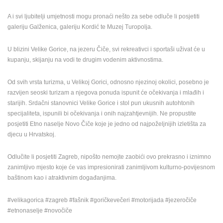
A i svi ljubitelji umjetnosti mogu pronaći nešto za sebe odluče li posjetiti
galeriju Galženica, galeriju Kordić te Muzej Turopolja.
U blizini Velike Gorice, na jezeru Čiče, svi rekreativci i sportaši uživat će u
kupanju, skijanju na vodi te drugim vodenim aktivnostima.
Od svih vrsta turizma, u Velikoj Gorici, odnosno njezinoj okolici, posebno je
razvijen seoski turizam a njegova ponuda ispunit će očekivanja i mlađih i
starijih. Srdačni stanovnici Velike Gorice i stol pun ukusnih autohtonih
specijaliteta, ispunili bi očekivanja i onih najzahtjevnijih. Ne propustite
posjetiti Etno naselje Novo Čiče koje je jedno od najpoželjnijih izletišta za
djecu u Hrvatskoj.
Odlučite li posjetiti Zagreb, nipošto nemojte zaobići ovo prekrasno i iznimno
zanimljivo mjesto koje će vas impresionirati zanimljivom kulturno-povijesnom
baštinom kao i atraktivnim događanjima.
#velikagorica #zagreb #fašnik #goričkevečeri #motorijada #jezeročiče
#etnonaselje #novočiče