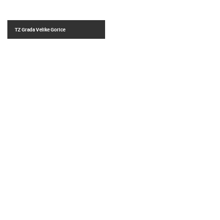
TZ Grada Velike Gorice