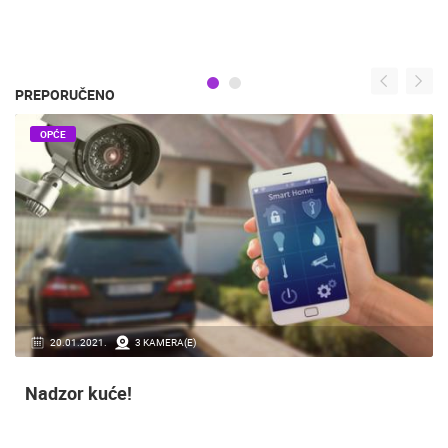
PREPORUČENO
OPĆE
06.11.2018.
6 KAMERA(E)
Profesionalni sustavi video nadzora
Zaštite imovinu, uvedite sustav video nadzora kamerama visoke
rezolucije!