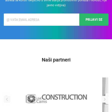
PRIJAVITE SE NA NEWSLETTER
Upišite svoju Email adresu i primajte informacije o LiveCamCroatia. (e-mail
adresa se koristi isključivo u svrhe slanja promotivnih ponuda i novosti, nije
javno vidljiva)
PRIJAVI SE
Naši partneri