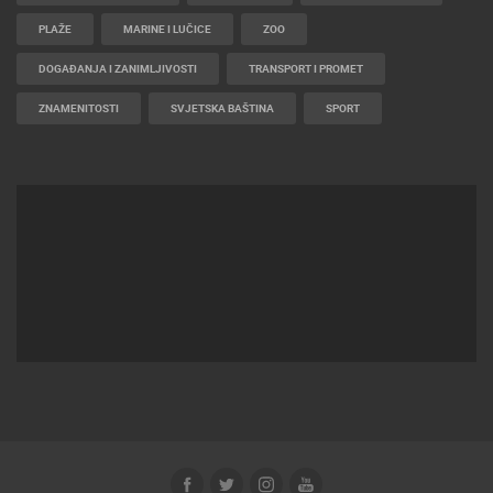
NAJBOLJE S WEBA
GRADOVI I MJESTA
HD - OKRETNE KAMERE
GRADILIŠTA
SKIJANJE I SNIJEG
PLAŽE
MARINE I LUČICE
ZOO
DOGAĐANJA I ZANIMLJIVOSTI
TRANSPORT I PROMET
ZNAMENITOSTI
SVJETSKA BAŠTINA
SPORT