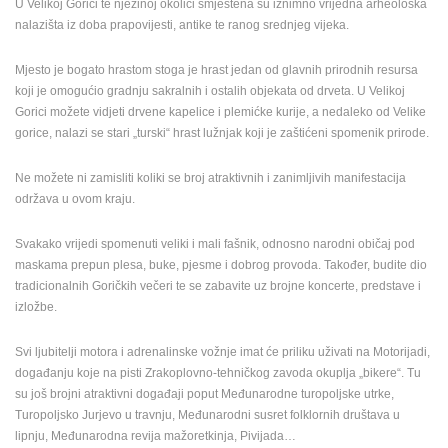
U Velikoj Gorici te njezinoj okolici smještena su iznimno vrijedna arheološka
ENGLISH
nalazišta iz doba prapovijesti, antike te ranog srednjeg vijeka.
Mjesto je bogato hrastom stoga je hrast jedan od glavnih prirodnih resursa
koji je omogućio gradnju sakralnih i ostalih objekata od drveta. U Velikoj
Gorici možete vidjeti drvene kapelice i plemićke kurije, a nedaleko od Velike
gorice, nalazi se stari „turski“ hrast lužnjak koji je zaštićeni spomenik prirode.
Ne možete ni zamisliti koliki se broj atraktivnih i zanimljivih manifestacija
održava u ovom kraju.
Svakako vrijedi spomenuti veliki i mali fašnik, odnosno narodni običaj pod
maskama prepun plesa, buke, pjesme i dobrog provoda. Također, budite dio
tradicionalnih Goričkih večeri te se zabavite uz brojne koncerte, predstave i
izložbe.
Svi ljubitelji motora i adrenalinske vožnje imat će priliku uživati na Motorijadi,
događanju koje na pisti Zrakoplovno-tehničkog zavoda okuplja „bikere“. Tu
su još brojni atraktivni događaji poput Međunarodne turopoljske utrke,
Turopoljsko Jurjevo u travnju, Međunarodni susret folklornih društava u
lipnju, Međunarodna revija mažoretkinja, Pivijada…