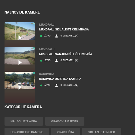
TERMS OF USE
PRIVACY POLICY
BANERI
NAJNOVIJE KAMERE
MRKOPALJ
MRKOPALJ SKIJALIŠTE ČELIMBAŠA
UŽIVO
0 GLEDATELJ(A)
MRKOPALJ
MRKOPALJ SANJKALIŠTE ČELIMBAŠA
UŽIVO
0 GLEDATELJ(A)
RAKOVICA
RAKOVICA OKRETNA KAMERA
UŽIVO
0 GLEDATELJ(A)
KATEGORIJE KAMERA