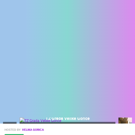
ENGLISH
TZ Grada Velike Gorice
HOSTED BY:
VELIKA GORICA