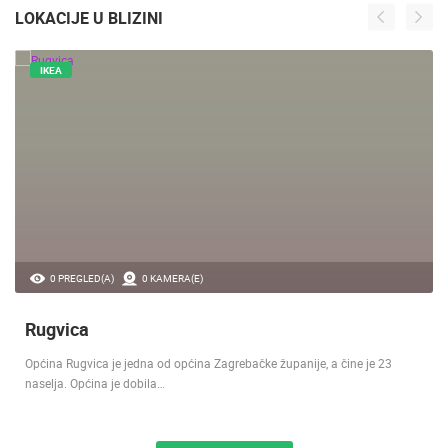
LOKACIJE U BLIZINI
IKEA
0 PREGLED(A)
0 KAMERA(E)
Rugvica
Općina Rugvica je jedna od općina Zagrebačke županije, a čine je 23
naselja. Općina je dobila…