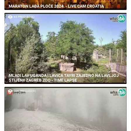
MARATON LAĐA PLOČE 2024. - LIVE CAM CROATIA
65 PREGLED(A)
MLADI LAV UGANDA I LAVICA TAYRI ZAJEDNO NA LAVLJOJ
STIJENI! ZAGREB ZOO - TIME LAPSE
206 PREGLED(A)