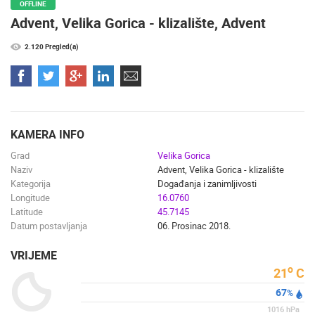
OFFLINE
NAJNOVIJE KAMERE
Advent, Velika Gorica - klizalište, Advent
UŽIVO
0 GLEDATELJ(A)
UŽIVO
2.120 Pregled(a)
RAKOVICA OKRETNA KAMERA
SENJ, NEH
KAMERA INFO
RAKOVICA
SENJ
Grad
Velika Gorica
KATEGORIJE KAMERA
Naziv
Advent, Velika Gorica - klizalište
NAJBOLJE S WEBA
GRADOVI I MJESTA
Kategorija
Događanja i zanimljivosti
HD - OKRETNE KAMERE
GRADILIŠTA
SKIJANJE I SNIJEG
Longitude
16.0760
Latitude
45.7145
PLAŽE
MARINE I LUČICE
ZOO
Datum postavljanja
06. Prosinac 2018.
DOGAĐANJA I ZANIMLJIVOSTI
TRANSPORT I PROMET
ZNAMENITOSTI
SVJETSKA BAŠTINA
SPORT
VRIJEME
o
21
C
67
%
1016
hPa