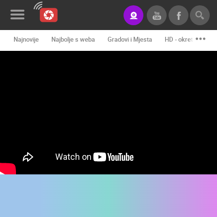
Najnovije
Najbolje s weba
Gradovi i Mjesta
HD - okretne kame
Novosti&Blog
Kategorije
Lokacije
Event&Site
Izdvojeno
Povijest
Karta
KONTAKTIRAJTE
NAS