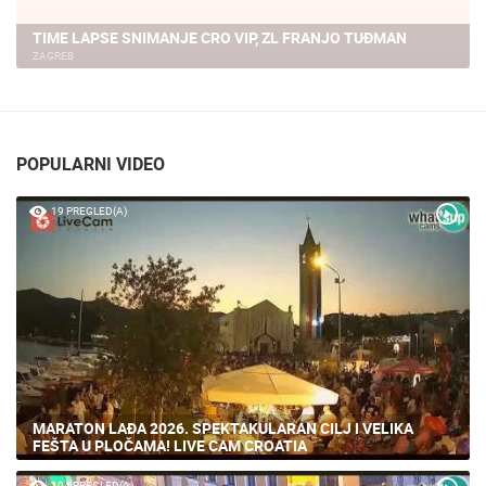
CRO VIP CHECK IN TIME LAPSE AERODROM ZAGREB
ZAGREB
POPULARNI VIDEO
19 PREGLED(A)
MARATON LAĐA 2026. SPEKTAKULARAN CILJ I VELIKA
FEŠTA U PLOČAMA! LIVE CAM CROATIA
104 PREGLED(A)