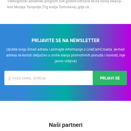
Velikogorički adventski program ove godine održava se na novoj lokaciji -
kod Muzeja Turopolje (Trg kralja Tomislava), gdje će…
PRIJAVITE SE NA NEWSLETTER
Upišite svoju Email adresu i primajte informacije o LiveCamCroatia. (e-mail
adresa se koristi isključivo u svrhe slanja promotivnih ponuda i novosti, nije
javno vidljiva)
PRIJAVI SE
Naši partneri