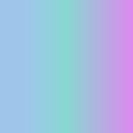
MEDIJI O
NAMA,
NAGRADE I
PRIZNANJA
DONACIJE
ZA NOVE
WEB
KAMERE
TERMS OF
USE
PRIVACY
POLICY
BANERI
HRVATSKI