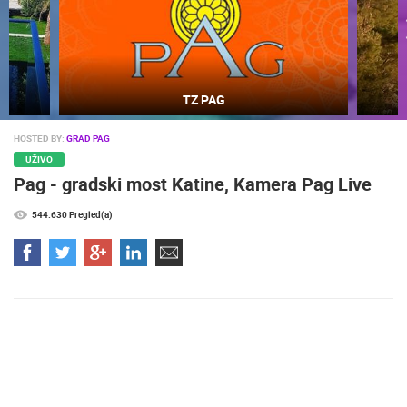
Najljepše plaže
HOSTED BY:
GRAD PAG
UŽIVO
Pag - gradski most Katine, Kamera Pag Live
NAJNOVIJE KAMERE
544.630 Pregled(a)
UŽIVO
0 GLEDATELJ(A)
UŽIVO
MRKOPALJ SKIJALIŠTE ČELIMBAŠA
VRBOSKA A
MRKOPALJ
VRBOSKA
KATEGORIJE KAMERA