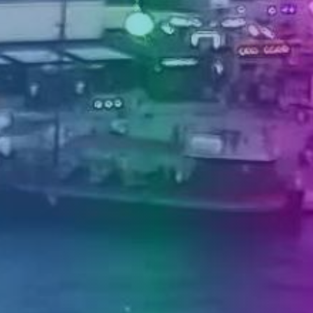
MEDIJI O
NAMA,
NAGRADE I
PRIZNANJA
DONACIJE
ZA NOVE
WEB
KAMERE
TERMS OF
USE
PRIVACY
POLICY
BANERI
HRVATSKI