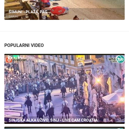
ŠIMUNI - PLAŽA, PAG
ŠIMUNI
POPULARNI VIDEO
61 PREGLED(A)
SINJSKA ALKA UŽIVO, SINJ - LIVE CAM CROATIA