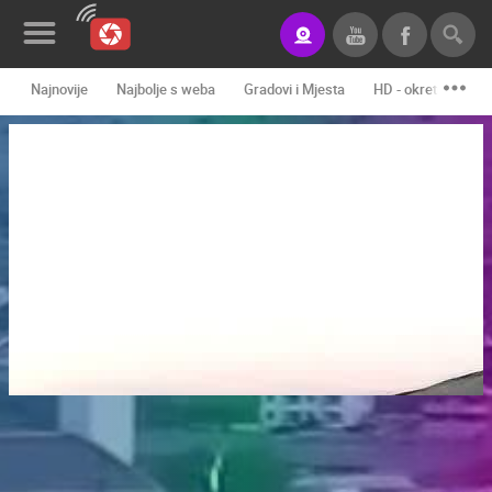
Najnovije
Najbolje s weba
Gradovi i Mjesta
HD - okretne kame
Novosti&Blog
Kategorije
Lokacije
Event&Site
Izdvojeno
Povijest
Karta
KONTAKTIRAJTE
NAS