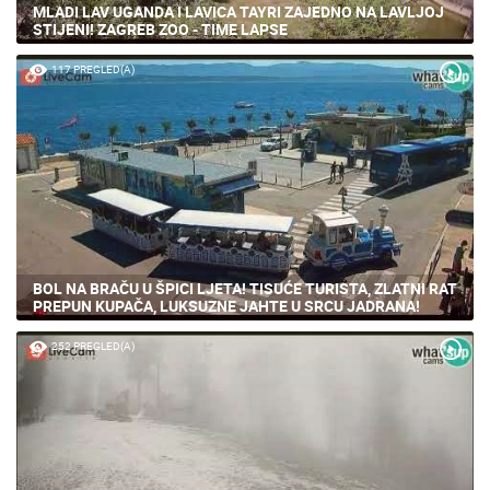
MLADI LAV UGANDA I LAVICA TAYRI ZAJEDNO NA LAVLJOJ
STIJENI! ZAGREB ZOO - TIME LAPSE
117 PREGLED(A)
BOL NA BRAČU U ŠPICI LJETA! TISUĆE TURISTA, ZLATNI RAT
PREPUN KUPAČA, LUKSUZNE JAHTE U SRCU JADRANA!
252 PREGLED(A)