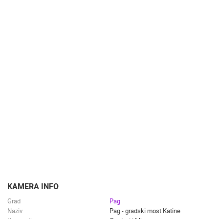
NAJBOLJE S WEBA
GRADOVI I MJESTA
HD - OKRETNE KAMERE
GRADILIŠTA
SKIJANJE I SNIJEG
PLAŽE
MARINE I LUČICE
ZOO
DOGAĐANJA I ZANIMLJIVOSTI
TRANSPORT I PROMET
ZNAMENITOSTI
SVJETSKA BAŠTINA
SPORT
KAMERA INFO
Grad
Pag
Naziv
Pag - gradski most Katine