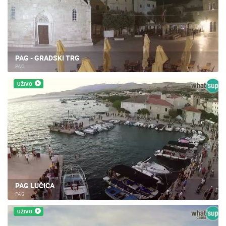
PAG - GRADSKI TRG
PAG
UŽIVO
PAG LUČICA
PAG
UŽIVO