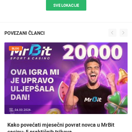
SVE LOKACIJE
POVEZANI ČLANCI
BLOG
04.03.2026.
Kako povećati mjesečni povrat novca u MrBit
casinu: 5 praktičnih trikova