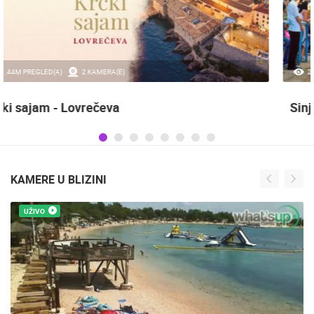
20.97K PREGLED(A)
2 KAMERA(E)
Sinjska alka
KAMERE U BLIZINI
UŽIVO