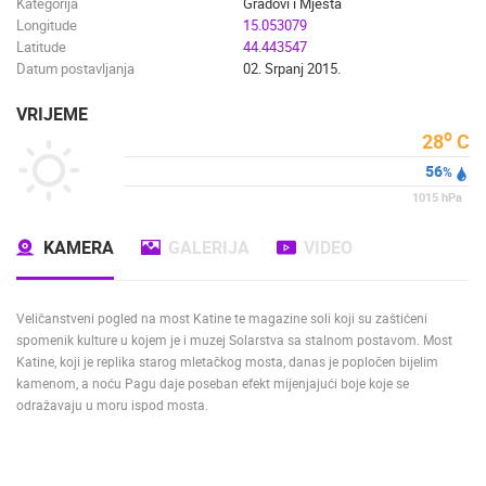
Kategorija
Gradovi i Mjesta
Longitude
15.053079
Latitude
44.443547
Datum postavljanja
02. Srpanj 2015.
VRIJEME
o
28
C
56
%
1015
hPa
KAMERA
GALERIJA
VIDEO
Veličanstveni pogled na most Katine te magazine soli koji su zaštićeni
spomenik kulture u kojem je i muzej Solarstva sa stalnom postavom. Most
Katine, koji je replika starog mletačkog mosta, danas je popločen bijelim
kamenom, a noću Pagu daje poseban efekt mijenjajući boje koje se
odražavaju u moru ispod mosta.