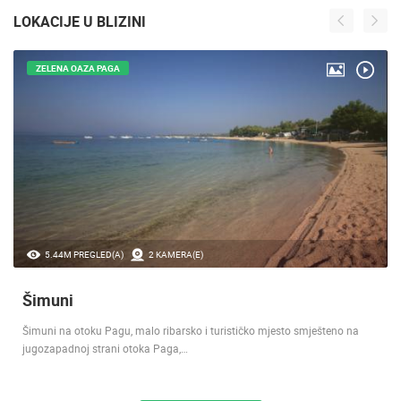
LOKACIJE U BLIZINI
ZELENA OAZA PAGA
5.44M PREGLED(A)
2 KAMERA(E)
Šimuni
Šimuni na otoku Pagu, malo ribarsko i turističko mjesto smješteno na
jugozapadnoj strani otoka Paga,…