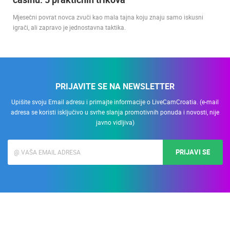
Mjesečni povrat novca zvuči kao mala tajna koju znaju samo iskusni
igrači, ali zapravo je jednostavna taktika.
PRIJAVITE SE NA NEWSLETTER
Upišite svoju Email adresu i primajte informacije o LiveCamCroatia. (e-mail
adresa se koristi isključivo u svrhe slanja promotivnih ponuda i novosti, nije
javno vidljiva)
PRIJAVI SE