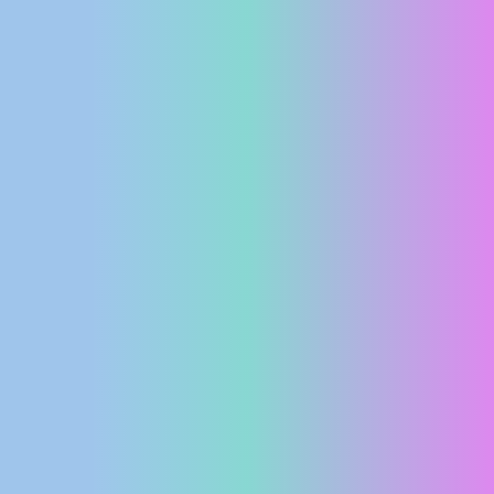
MEDIJI O
NAMA,
NAGRADE I
PRIZNANJA
DONACIJE
ZA NOVE
WEB
KAMERE
TERMS OF
USE
PRIVACY
POLICY
BANERI
HRVATSKI