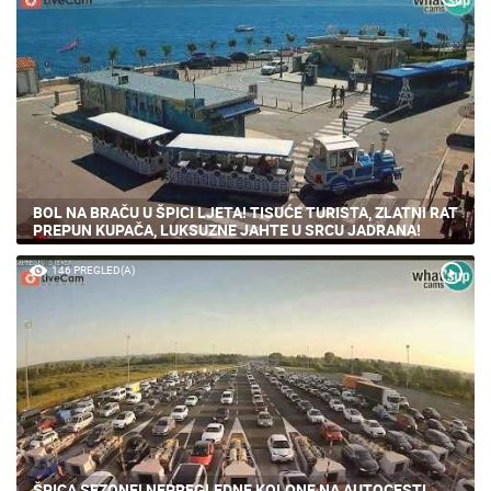
80 PREGLED(A)
BOL NA BRAČU U ŠPICI LJETA! TISUĆE TURISTA, ZLATNI RAT
PREPUN KUPAČA, LUKSUZNE JAHTE U SRCU JADRANA!
146 PREGLED(A)