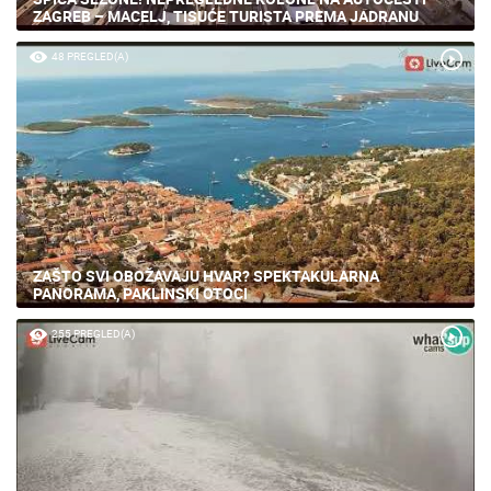
ŠPICA SEZONE! NEPREGLEDNE KOLONE NA AUTOCESTI
ZAGREB – MACELJ, TISUĆE TURISTA PREMA JADRANU
48 PREGLED(A)
ZAŠTO SVI OBOŽAVAJU HVAR? SPEKTAKULARNA
PANORAMA, PAKLINSKI OTOCI
255 PREGLED(A)