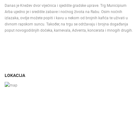
Danas je Knežev dvor vijećnica i sjedište gradske uprave. Trg Municipium
Arba ujedno je i središte zabave i noćnog života na Rabu. Osim noćnih
izlazaka, ovdje možete popiti i kavu u nekom od brojnih kafića te uživati u
divnom rapskom suncu. Također, na trgu se održavaju i brojna događanja
poput novogodišnjih dočeka, karnevala, Adventa, koncerata i mnogih drugih.
LOKACIJA