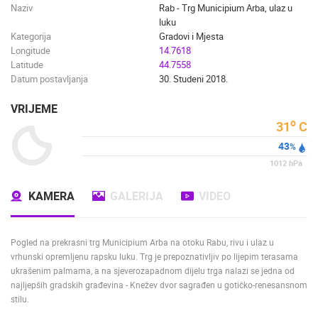
Naziv
Rab - Trg Municipium Arba, ulaz u
luku
Kategorija
Gradovi i Mjesta
Longitude
14.7618
Latitude
44.7558
Datum postavljanja
30. Studeni 2018.
VRIJEME
o
31
C
43
%
1012
hPa
KAMERA
GALERIJA
VIDEO
Pogled na prekrasni trg Municipium Arba na otoku Rabu, rivu i ulaz u
vrhunski opremljenu rapsku luku. Trg je prepoznativljiv po lijepim terasama
ukrašenim palmama, a na sjeverozapadnom dijelu trga nalazi se jedna od
najljepših gradskih građevina - Knežev dvor sagrađen u gotičko-renesansnom
stilu.