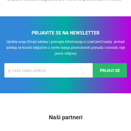
Besplatno turističko razgledavanje u više od 50 gradova diljem Hrvatske
PRIJAVITE SE NA NEWSLETTER
Upišite svoju Email adresu i primajte informacije o LiveCamCroatia. (e-mail
adresa se koristi isključivo u svrhe slanja promotivnih ponuda i novosti, nije
javno vidljiva)
PRIJAVI SE
Naši partneri