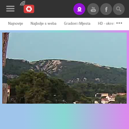
Najnovije
Najbolje s weba
Gradovi i Mjesta
HD - okretne kame
Novosti&Blog
Kategorije
Lokacije
Event&Site
Izdvojeno
Povijest
Karta
KONTAKTIRAJTE
NAS