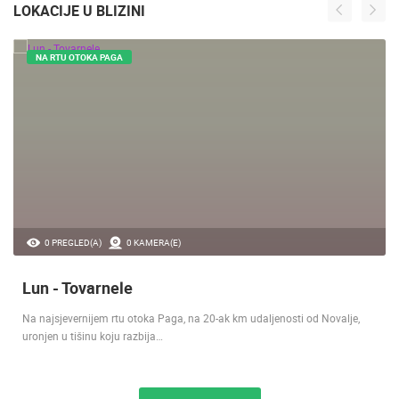
LOKACIJE U BLIZINI
NA RTU OTOKA PAGA
0 PREGLED(A)
0 KAMERA(E)
Lun - Tovarnele
Na najsjevernijem rtu otoka Paga, na 20-ak km udaljenosti od Novalje,
uronjen u tišinu koju razbija…