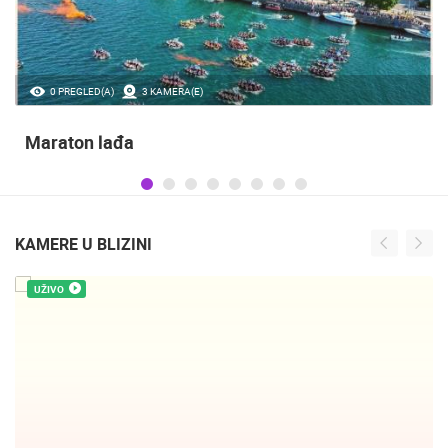
35.23M PREGLED(A)
56 KAMERA(E)
Obilježavanje Dana pobjede i domovinske
zahvalnosti te obljetnice VRO Oluja
KAMERE U BLIZINI
UŽIVO