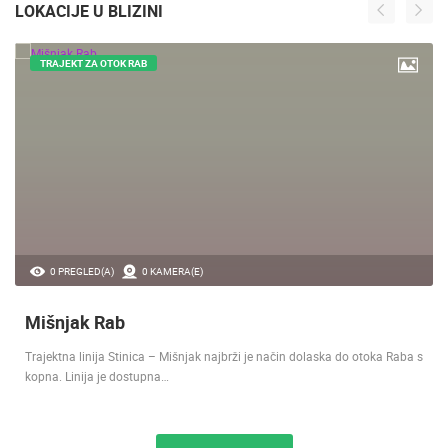
LOKACIJE U BLIZINI
TRAJEKT ZA OTOK RAB
0 PREGLED(A)
0 KAMERA(E)
Mišnjak Rab
Trajektna linija Stinica – Mišnjak najbrži je način dolaska do otoka Raba s
kopna. Linija je dostupna…