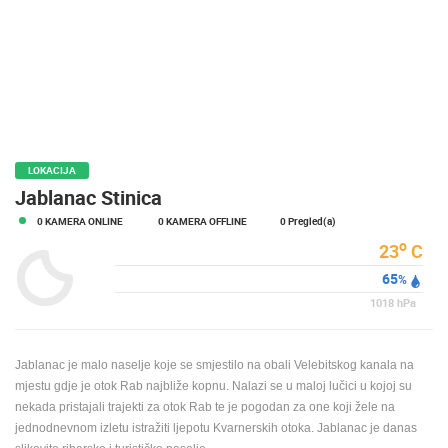
MEDIJI O
NAMA,
NAGRADE I
PRIZNANJA
DONACIJE
ZA NOVE
WEB
LOKACIJA
KAMERE
Jablanac Stinica
0 KAMERA ONLINE
0 KAMERA OFFLINE
0 Pregled(a)
TERMS OF
USE
o
23
C
65
PRIVACY
%
POLICY
1018
hPa
BANERI
Jablanac je malo naselje koje se smjestilo na obali Velebitskog kanala na
mjestu gdje je otok Rab najbliže kopnu. Nalazi se u maloj lučici u kojoj su
nekada pristajali trajekti za otok Rab te je pogodan za one koji žele na
jednodnevnom izletu istražiti ljepotu Kvarnerskih otoka. Jablanac je danas
HRVATSKI