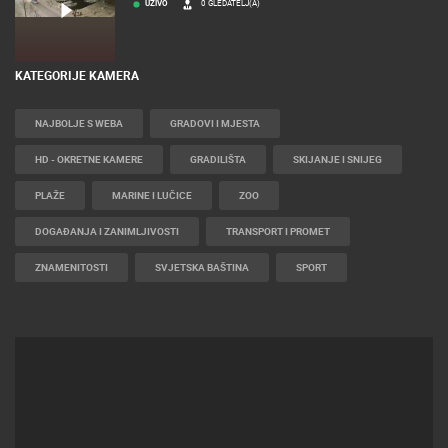
UŽIVO
0 GLEDATELJ(A)
KATEGORIJE KAMERA
NAJBOLJE S WEBA
GRADOVI I MJESTA
HD - OKRETNE KAMERE
GRADILIŠTA
SKIJANJE I SNIJEG
PLAŽE
MARINE I LUČICE
ZOO
DOGAĐANJA I ZANIMLJIVOSTI
TRANSPORT I PROMET
ZNAMENITOSTI
SVJETSKA BAŠTINA
SPORT