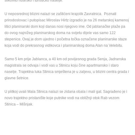
slikovito ribarsko i turističko naselje.
ENGLISH
U neposrednoj blizini nalazi se zaštićeni krajolik Zavratnica. Poznati
prirodoslovac i putopisac Miroslav Hirtz izgradio je na 26 metarskoj kamenoj
litici planinarski dom koji danas nosi njegovo ime. Od jablanačke plaže pa
do ovog najnižeg planinarskog doma na svijetu dijele vas samo 122
stepenice. Ovaj je dom ujedno i početna točka označene planinarske staze
koja vodi do prekrasnog vidikovca i planinarskog doma Alan na Velebitu.
Samo 5 km prije Jablanca, a 40 km od povijesnog grada Senja, Jadranska
magistrala se odvaja i vodi vas u Stinicu koju čine apartmansko i staro
naselje. Trajektna luka Stinica smještena je u zaljevu, u blizini centra grada i
glavne šetnice.
U plitkoj uvali Mala Stinica nalazi se zidana obala i mali gat. Sagrađeno je i
novo trajektno pristanište koje putnike vodi na obližnji otok Rab vezom
Stinica – Mišnjak.