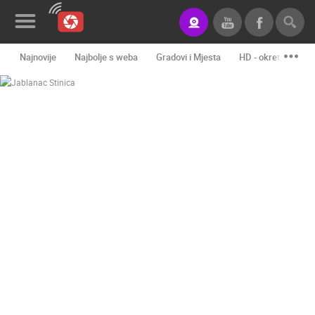
Najnovije
Najbolje s weba
Gradovi i Mjesta
HD - okretne kame
Novosti&Blog
Kategorije
Lokacije
Event&Site
Izdvojeno
Povijest
Karta
KONTAKTIRAJTE
NAS