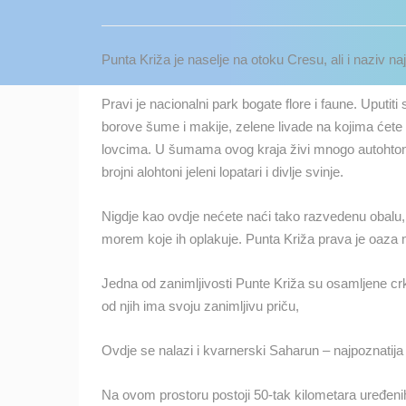
KONTAKTIRAJTE
NAS
Punta Križa je naselje na otoku Cresu, ali i naziv na
MEDIJI O
NAMA,
Pravi je nacionalni park bogate flore i faune. Uputit
NAGRADE I
borove šume i makije, zelene livade na kojima ćete v
PRIZNANJA
lovcima. U šumama ovog kraja živi mnogo autohtone ali
brojni alohtoni jeleni lopatari i divlje svinje.
DONACIJE
ZA NOVE
Nigdje kao ovdje nećete naći tako razvedenu obalu,
WEB
morem koje ih oplakuje. Punta Križa prava je oaza m
KAMERE
TERMS OF
Jedna od zanimljivosti Punte Križa su osamljene crk
USE
od njih ima svoju zanimljivu priču,
NAJNOVIJE KAMERE
PRIVACY
Ovdje se nalazi i kvarnerski Saharun – najpoznatija 
POLICY
UŽIVO
0 GLEDATELJ(A)
BANERI
Na ovom prostoru postoji 50-tak kilometara uređenih š