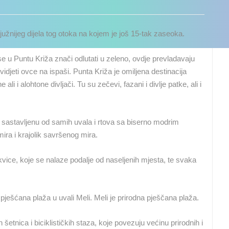
jjužnijeg dijela tog otoka na kojem je još 15-tak zaseoka.
i se u Puntu Križa znači odlutati u zeleno, ovdje prevladavaju
idjeti ovce na ispaši. Punta Križa je omiljena destinacija
 i alohtone divljači. Tu su zečevi, fazani i divlje patke, ali i
 sastavljenu od samih uvala i rtova sa biserno modrim
ira i krajolik savršenog mira.
vice, koje se nalaze podalje od naseljenih mjesta, te svaka
pješćana plaža u uvali Meli. Meli je prirodna pješčana plaža.
UŽIVO
0 GLEDATELJ(A)
UŽIVO
0 GLEDATELJ(A)
etnica i biciklističkih staza, koje povezuju većinu prirodnih i