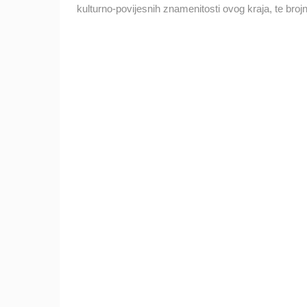
kulturno-povijesnih znamenitosti ovog kraja, te brojne 
PLAŽA MALE MANDRE - NAVIS
SUITES & SPA
MANDRE
KATEGORIJE KAMERA
NAJBOLJE S WEBA
GRADOVI I MJESTA
TRANSPORT I PROMET
ZNAMENITOSTI