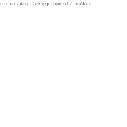
lijepe uvale i plaže koje je najbilje obići biciklom.
BOL CENTAR MJESTA I MARINA
UŽIVO, WEB KAMERA OTOK BRAČ
MRKOPALJ SKIJALIŠTE ČELIMBAŠA
BOL
MRKOPALJ
HD - OKRETNE KAMERE
GRADILIŠTA
SKIJANJE I SNIJEG
PLAŽE
MARINE I LUČICE
SVJETSKA BAŠTINA
SPORT