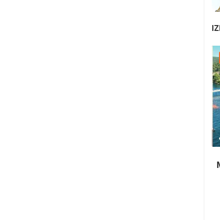
IZ
22.07.2026. - 25.07.2026.
1.01M PREGLED(A)
4 KAMERA(E)
Paški ljetni karneval