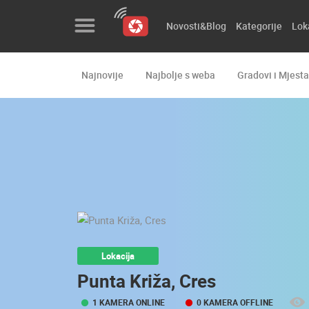
Novosti&Blog
Kategorije
Lok
Najnovije
Najbolje s weba
Gradovi i Mjesta
Novosti&Blog
Kategorije
Lokacije
Event&Site
Izdvojeno
Povijest
Lokacija
Karta
Punta Križa, Cres
1 KAMERA ONLINE
0 KAMERA OFFLINE