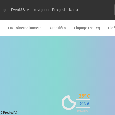
acije
Event&Site
Izdvojeno
Povijest
Karta
HD - okretne kamere
Gradilišta
Skijanje i snijeg
Pla
o
25
C
64
%
1012
hPa
0 Pregled(a)