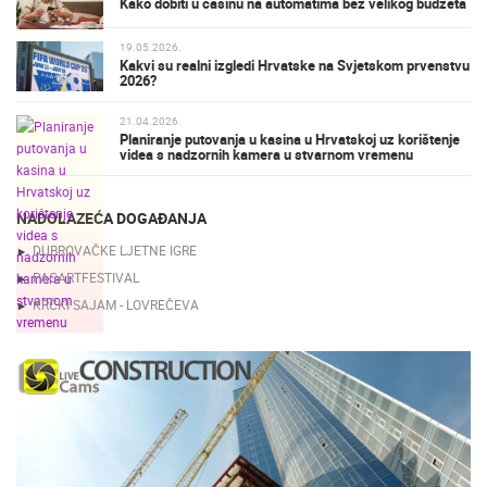
Kako dobiti u casinu na automatima bez velikog budžeta
19.05.2026.
Kakvi su realni izgledi Hrvatske na Svjetskom prvenstvu
2026?
21.04.2026.
Planiranje putovanja u kasina u Hrvatskoj uz korištenje
videa s nadzornih kamera u stvarnom vremenu
NADOLAZEĆA DOGAĐANJA
DUBROVAČKE LJETNE IGRE
PAGARTFESTIVAL
KRČKI SAJAM - LOVREČEVA