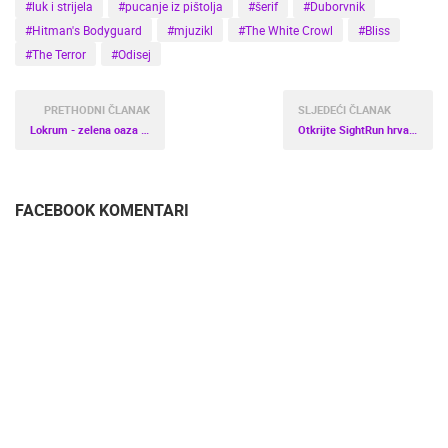
#luk i strijela
#pucanje iz pištolja
#šerif
#Duborvnik
#Hitman's Bodyguard
#mjuzikl
#The White Crowl
#Bliss
#The Terror
#Odisej
PRETHODNI ČLANAK
SLJEDEĆI ČLANAK
Lokrum - zelena oaza mira nadomak Dubrovnika
Otkrijte SightRun hrvatske gradove
FACEBOOK KOMENTARI