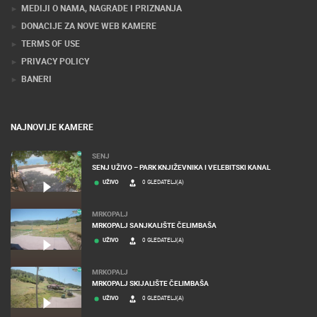
MEDIJI O NAMA, NAGRADE I PRIZNANJA
DONACIJE ZA NOVE WEB KAMERE
TERMS OF USE
PRIVACY POLICY
BANERI
NAJNOVIJE KAMERE
SENJ
SENJ UŽIVO – PARK KNJIŽEVNIKA I VELEBITSKI KANAL
UŽIVO
0 GLEDATELJ(A)
MRKOPALJ
MRKOPALJ SANJKALIŠTE ČELIMBAŠA
UŽIVO
0 GLEDATELJ(A)
MRKOPALJ
MRKOPALJ SKIJALIŠTE ČELIMBAŠA
UŽIVO
0 GLEDATELJ(A)