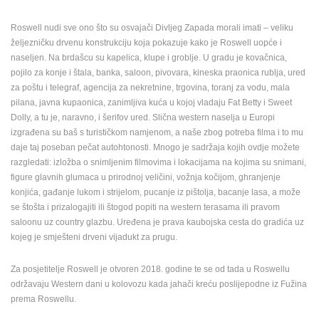
Roswell nudi sve ono što su osvajači Divljeg Zapada morali imati – veliku
željezničku drvenu konstrukciju koja pokazuje kako je Roswell uopće i
naseljen. Na brdašcu su kapelica, klupe i groblje. U gradu je kovačnica,
pojilo za konje i štala, banka, saloon, pivovara, kineska praonica rublja, ured
za poštu i telegraf, agencija za nekretnine, trgovina, toranj za vodu, mala
pilana, javna kupaonica, zanimljiva kuća u kojoj vladaju Fat Betty i Sweet
Dolly, a tu je, naravno, i šerifov ured. Slična western naselja u Europi
izgrađena su baš s turističkom namjenom, a naše zbog potreba filma i to mu
NAJNOVIJE KAMERE
daje taj poseban pečat autohtonosti. Mnogo je sadržaja kojih ovdje možete
razgledati: izložba o snimljenim filmovima i lokacijama na kojima su snimani,
UŽIVO
0 GLEDATELJ(A)
UŽIVO
figure glavnih glumaca u prirodnoj veličini, vožnja kočijom, ghranjenje
konjića, gađanje lukom i strijelom, pucanje iz pištolja, bacanje lasa, a može
se štošta i prizalogajiti ili štogod popiti na western terasama ili pravom
saloonu uz country glazbu. Uređena je prava kaubojska cesta do gradića uz
kojeg je smješteni drveni vijadukt za prugu.
SENJ UŽIVO – PARK KNJIŽEVNIKA I VELEBITSKI KANAL
MRKOPALJ 
Za posjetitelje Roswell je otvoren 2018. godine te se od tada u Roswellu
SENJ
MRKOPALJ
održavaju Western dani u kolovozu kada jahači kreću poslijepodne iz Fužina
KATEGORIJE KAMERA
prema Roswellu.
NAJBOLJE S WEBA
GRADOVI I MJESTA