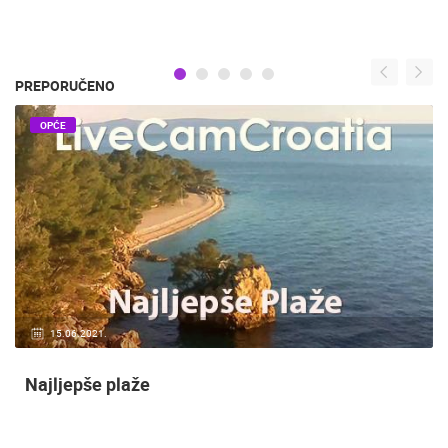
PREPORUČENO
OPĆE
15.06.2021.
Najljepše plaže