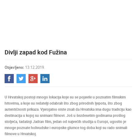
MEDIJI O
NAMA,
NAGRADE I
PRIZNANJA
DONACIJE
ZA NOVE
Divlji zapad kod Fužina
WEB
KAMERE
Objavljeno:
13.12.2019.
TERMS OF
USE
PRIVACY
POLICY
U Hrvatskoj postoji mnogo lokacija koje su se pojavile u poznatim filmskim
BANERI
hitovima, a koje su redatelji odabrali što zbog prirodnih ljepota, što zbog
autentičnosti prikaza. Vjerojatno niste znali da Hrvatska ima dugu tradiciju kao
destinacija u kojoj su snimani filmovi. Još u šezdesetim godinama prošlog
stoljeća, tadašnji Jadran film, jedan od najvećih studija u Europi, ugostio je
mnoge poznate holivudske i europske glumce tog doba koji su rado snimali
HRVATSKI
filmove u Hrvatskoj.