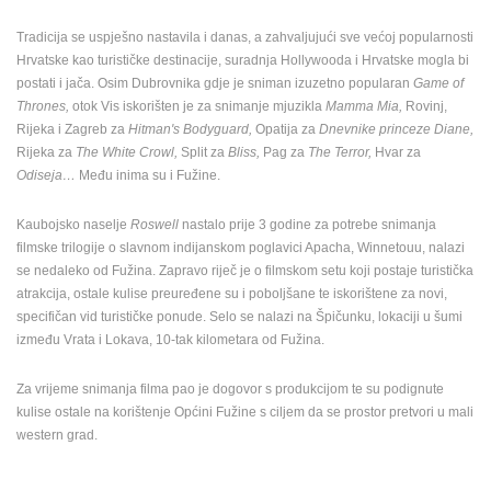
ENGLISH
Tradicija se uspješno nastavila i danas, a zahvaljujući sve većoj popularnosti
Hrvatske kao turističke destinacije, suradnja Hollywooda i Hrvatske mogla bi
postati i jača. Osim Dubrovnika gdje je sniman izuzetno popularan
Game of
Thrones,
otok Vis iskorišten je za snimanje mjuzikla
Mamma Mia,
Rovinj,
Rijeka i Zagreb za
Hitman's Bodyguard,
Opatija za
Dnevnike princeze Diane,
Rijeka za
The White
Crowl,
Split za
Bliss,
Pag za
The Terror,
Hvar za
Odiseja…
Među inima su i Fužine.
Kaubojsko naselje
Roswell
nastalo prije 3 godine za potrebe snimanja
filmske trilogije o slavnom indijanskom poglavici Apacha, Winnetouu, nalazi
se nedaleko od Fužina. Zapravo riječ je o filmskom setu koji postaje turistička
atrakcija, ostale kulise preuređene su i poboljšane te iskorištene za novi,
specifičan vid turističke ponude. Selo se nalazi na Špičunku, lokaciji u šumi
između Vrata i Lokava, 10-tak kilometara od Fužina.
Za vrijeme snimanja filma pao je dogovor s produkcijom te su podignute
kulise ostale na korištenje Općini Fužine s ciljem da se prostor pretvori u mali
western grad.