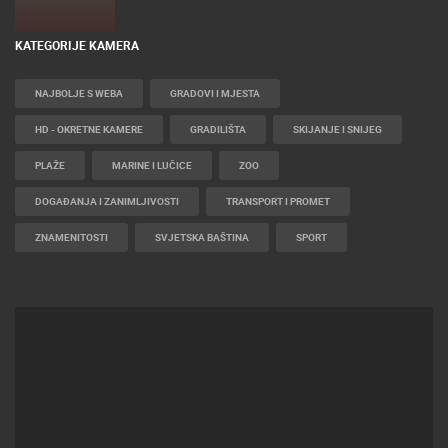
KATEGORIJE KAMERA
NAJBOLJE S WEBA
GRADOVI I MJESTA
HD - OKRETNE KAMERE
GRADILIŠTA
SKIJANJE I SNIJEG
PLAŽE
MARINE I LUČICE
ZOO
DOGAĐANJA I ZANIMLJIVOSTI
TRANSPORT I PROMET
ZNAMENITOSTI
SVJETSKA BAŠTINA
SPORT