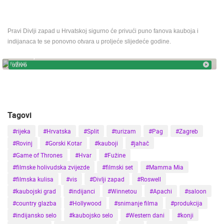
HD - OKRETNE KAMERE
GRADILIŠTA
SKIJANJE I SNIJEG
PLAŽE
MARINE I LUČICE
ZOO
Pravi Divlji zapad u Hrvatskoj sigurno će privući puno fanova kauboja i
DOGAĐANJA I ZANIMLJIVOSTI
TRANSPORT I PROMET
indijanaca te se ponovno otvara u proljeće slijedeće godine.
ZNAMENITOSTI
SVJETSKA BAŠTINA
SPORT
FUŽINE, GORSKI KOTAR
FUŽINE
UŽIVO
Tagovi
#rijeka
#Hrvatska
#Split
#turizam
#Pag
#Zagreb
#Rovinj
#Gorski Kotar
#kauboji
#jahač
#Game of Thrones
#Hvar
#Fužine
#filmske holivudska zvijezde
#filmski set
#Mamma Mia
#filmska kulisa
#vis
#Divlji zapad
#Roswell
#kaubojski grad
#indijanci
#Winnetou
#Apachi
#saloon
#country glazba
#Hollywood
#snimanje filma
#produkcija
#indijansko selo
#kaubojsko selo
#Western dani
#konji