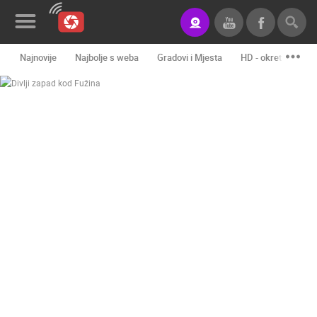
Najnovije
Najbolje s weba
Gradovi i Mjesta
HD - okretne kame
Novosti&Blog
Kategorije
Lokacije
Event&Site
Izdvojeno
Povijest
Karta
KONTAKTIRAJTE
NAS