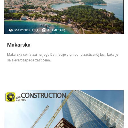
55112 PREGLED(A)
4 KAMERA(E)
Makarska
Makarska se nalazi na jugu Dalmacije u prirodno zaštićenoj luci. Luka je
sa sjeverozapada zaštićena…