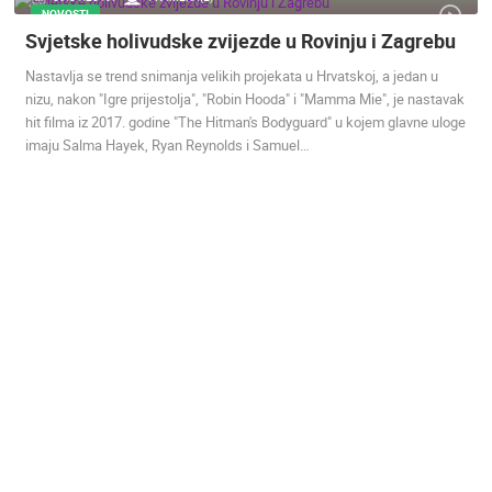
NOVOSTI
MEDIJI O
Svjetske holivudske zvijezde u Rovinju i Zagrebu
NAMA,
Nastavlja se trend snimanja velikih projekata u Hrvatskoj, a jedan u
NAGRADE I
nizu, nakon "Igre prijestolja", "Robin Hooda" i "Mamma Mie", je nastavak
PRIZNANJA
hit filma iz 2017. godine "The Hitman's Bodyguard" u kojem glavne uloge
DONACIJE
imaju Salma Hayek, Ryan Reynolds i Samuel…
ZA NOVE
WEB
KAMERE
TERMS OF
USE
PRIVACY
POLICY
BANERI
HRVATSKI