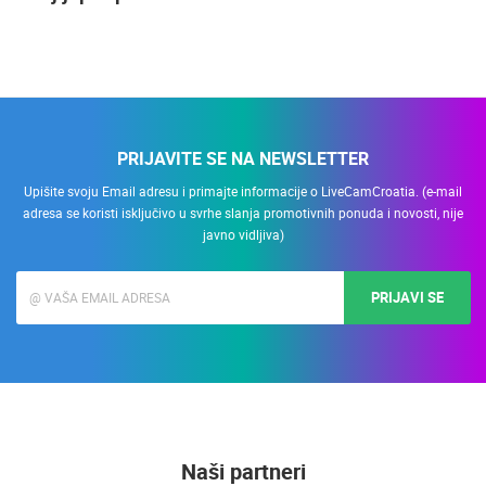
PRIJAVITE SE NA NEWSLETTER
Upišite svoju Email adresu i primajte informacije o LiveCamCroatia. (e-mail
adresa se koristi isključivo u svrhe slanja promotivnih ponuda i novosti, nije
javno vidljiva)
PRIJAVI SE
Naši partneri