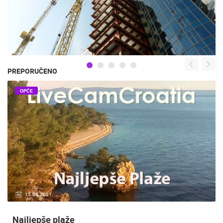
PREPORUČENO
OPĆE
15.06.2021.
Najljepše plaže