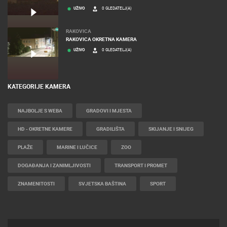
UŽIVO
0 GLEDATELJ(A)
RAKOVICA
RAKOVICA OKRETNA KAMERA
UŽIVO
0 GLEDATELJ(A)
KATEGORIJE KAMERA
NAJBOLJE S WEBA
GRADOVI I MJESTA
HD - OKRETNE KAMERE
GRADILIŠTA
SKIJANJE I SNIJEG
PLAŽE
MARINE I LUČICE
ZOO
DOGAĐANJA I ZANIMLJIVOSTI
TRANSPORT I PROMET
ZNAMENITOSTI
SVJETSKA BAŠTINA
SPORT