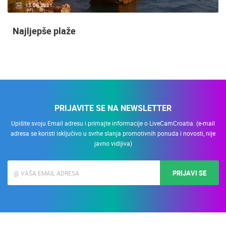
15.06.2021.
Najljepše plaže
PRIJAVITE SE NA NEWSLETTER
Upišite svoju Email adresu i primajte informacije o LiveCamCroatia. (e-mail
adresa se koristi isključivo u svrhe slanja promotivnih ponuda i novosti, nije
javno vidljiva)
PRIJAVI SE