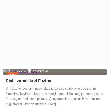
MEDIJI O
NAMA,
NAGRADE I
PRIZNANJA
DONACIJE
ZA NOVE
WEB
KAMERE
TERMS OF
USE
PRIVACY
13.12.2019.
1 KAMERA(E)
POLICY
BLOG
Divlji zapad kod Fužina
BANERI
U Hrvatskoj postoji mnogo lokacija koje su se pojavile u poznatim
filmskim hitovima, a koje su redatelji odabrali što zbog prirodnih ljepota,
što zbog autentičnosti prikaza. Vjerojatno niste znali da Hrvatska ima
dugu tradiciju kao destinacija u kojoj…
HRVATSKI