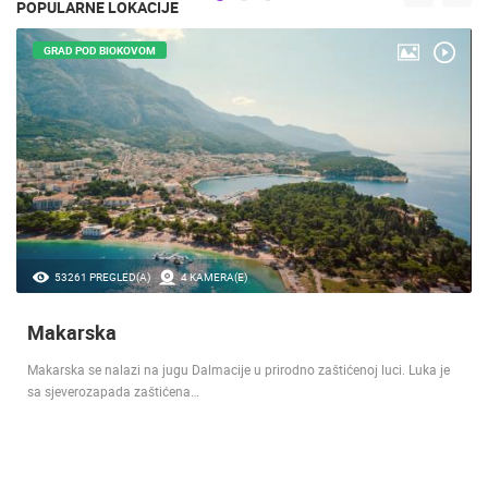
POPULARNE LOKACIJE
GRAD POD BIOKOVOM
53261 PREGLED(A)
4 KAMERA(E)
Makarska
Makarska se nalazi na jugu Dalmacije u prirodno zaštićenoj luci. Luka je
sa sjeverozapada zaštićena…