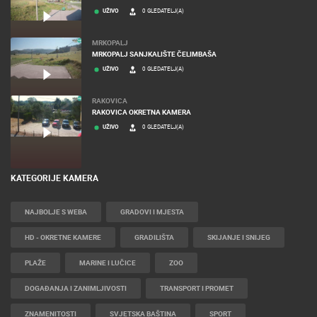
UŽIVO
0 GLEDATELJ(A)
MRKOPALJ
MRKOPALJ SANJKALIŠTE ČELIMBAŠA
UŽIVO
0 GLEDATELJ(A)
RAKOVICA
RAKOVICA OKRETNA KAMERA
UŽIVO
0 GLEDATELJ(A)
KATEGORIJE KAMERA
NAJBOLJE S WEBA
GRADOVI I MJESTA
HD - OKRETNE KAMERE
GRADILIŠTA
SKIJANJE I SNIJEG
PLAŽE
MARINE I LUČICE
ZOO
DOGAĐANJA I ZANIMLJIVOSTI
TRANSPORT I PROMET
ZNAMENITOSTI
SVJETSKA BAŠTINA
SPORT