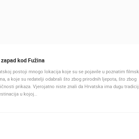
i zapad kod Fužina
tskoj postoji mnogo lokacija koje su se pojavile u poznatim films
UŽIVO
ma, a koje su redatelji odabrali što zbog prirodnih ljepota, što zbog
ičnosti prikaza. Vjerojatno niste znali da Hrvatska ima dugu tradici
stinacija u kojoj…
PRIZNA TRAJEKTNO PRISTA
PRIZNA
UŽIVO
0 GLEDATELJ(A)
UŽIVO
0 GLEDATELJ(A)