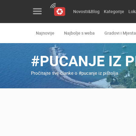
Novosti&Blog
Kategorije
Lok
Najnovije
Najbolje s weba
Gradovi i Mjesta
Novosti&Blog
Kategorije
#PUCANJE IZ P
Lokacije
Pročitajte sve članke o #pucanje iz pištolja
Event&Site
Izdvojeno
Povijest
Karta