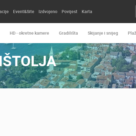
acije
Event&Site
Izdvojeno
Povijest
Karta
HD - okretne kamere
Gradilišta
Skijanje i snijeg
Pla
IŠTOLJA