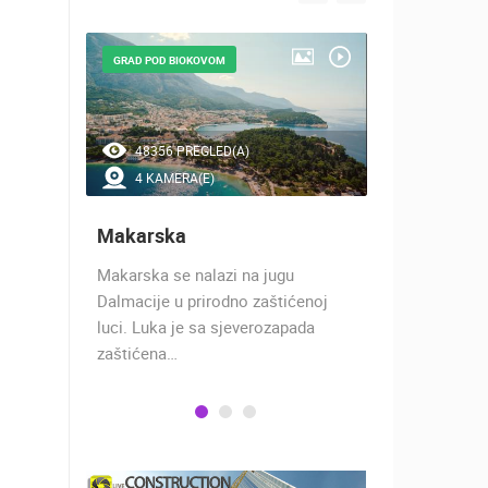
GRAD POD BIOKOVOM
NAJLJEPŠE Š
48356 PREGLED(A)
42341 P
4 KAMERA(E)
7 KAMER
Makarska
Baška Vo
h 17
Makarska se nalazi na jugu
Baška Voda,
 rimski
Dalmacije u prirodno zaštićenoj
naselje u ko
učju…
luci. Luka je sa sjeverozapada
trgovci, pom
zaštićena…