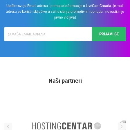
Upišite svoju Email adresu i primajte informacije o LiveCamCroatia. (e-mail
adresa se koristi isključivo u svrhe slanja promotivnih ponuda i novosti, nije
javno vidljiva)
PRIJAVI SE
Naši partneri