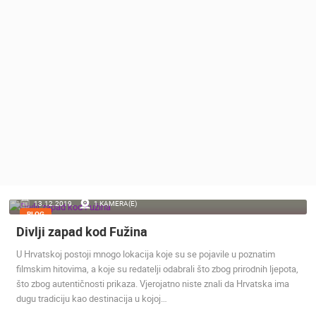
MEDIJI O
NAMA,
NAGRADE I
PRIZNANJA
DONACIJE
ZA NOVE
WEB
KAMERE
TERMS OF
USE
PRIVACY
13.12.2019.
1 KAMERA(E)
POLICY
BLOG
Divlji zapad kod Fužina
BANERI
U Hrvatskoj postoji mnogo lokacija koje su se pojavile u poznatim
filmskim hitovima, a koje su redatelji odabrali što zbog prirodnih ljepota,
što zbog autentičnosti prikaza. Vjerojatno niste znali da Hrvatska ima
dugu tradiciju kao destinacija u kojoj…
HRVATSKI