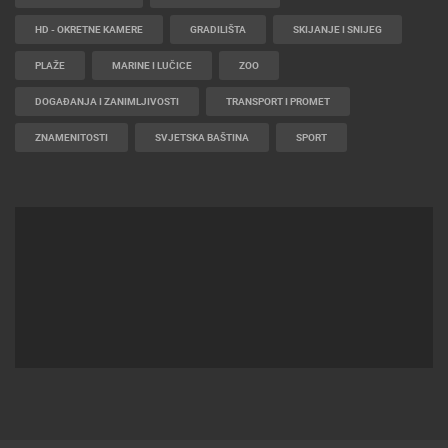
HD - OKRETNE KAMERE
GRADILIŠTA
SKIJANJE I SNIJEG
PLAŽE
MARINE I LUČICE
ZOO
DOGAĐANJA I ZANIMLJIVOSTI
TRANSPORT I PROMET
ZNAMENITOSTI
SVJETSKA BAŠTINA
SPORT