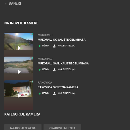
BANERI
NAJNOVIJE KAMERE
MRKOPALJ
MRKOPALJ SKIJALIŠTE ČELIMBAŠA
UŽIVO
0 GLEDATELJ(A)
MRKOPALJ
MRKOPALJ SANJKALIŠTE ČELIMBAŠA
UŽIVO
0 GLEDATELJ(A)
RAKOVICA
RAKOVICA OKRETNA KAMERA
UŽIVO
0 GLEDATELJ(A)
KATEGORIJE KAMERA
NAJBOLJE S WEBA
GRADOVI I MJESTA