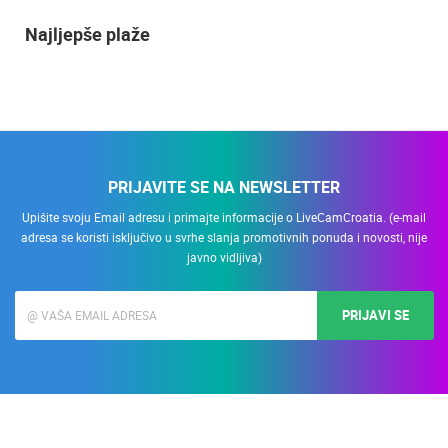
Najljepše plaže
PRIJAVITE SE NA NEWSLETTER
Upišite svoju Email adresu i primajte informacije o LiveCamCroatia. (e-mail
adresa se koristi isključivo u svrhe slanja promotivnih ponuda i novosti, nije
javno vidljiva)
PRIJAVI SE