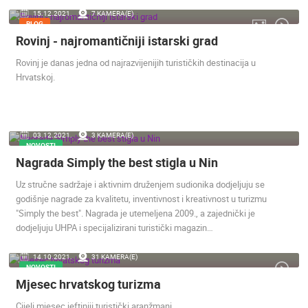
15.12.2021.
7 KAMERA(E)
BLOG
Rovinj - najromantičniji istarski grad
Rovinj je danas jedna od najrazvijenijih turističkih destinacija u
Hrvatskoj.
03.12.2021.
3 KAMERA(E)
NOVOSTI
Nagrada Simply the best stigla u Nin
Uz stručne sadržaje i aktivnim druženjem sudionika dodjeljuju se
godišnje nagrade za kvalitetu, inventivnost i kreativnost u turizmu
"Simply the best". Nagrada je utemeljena 2009., a zajednički je
dodjeljuju UHPA i specijalizirani turistički magazin…
14.10.2021.
31 KAMERA(E)
NOVOSTI
Mjesec hrvatskog turizma
Cijeli mjesec jeftiniji turistički aranžmani