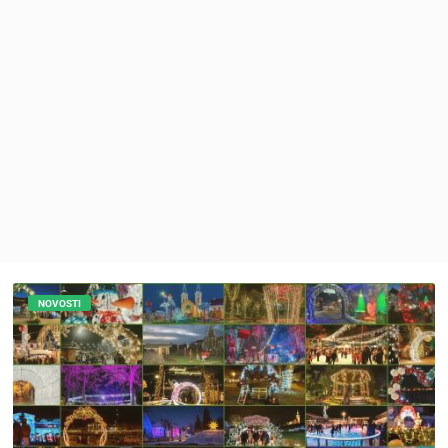
MEDIJI O
NAMA,
NAGRADE I
PRIZNANJA
DONACIJE
ZA NOVE
WEB
KAMERE
TERMS OF
USE
PRIVACY
POLICY
NOVOSTI
BANERI
HRVATSKI