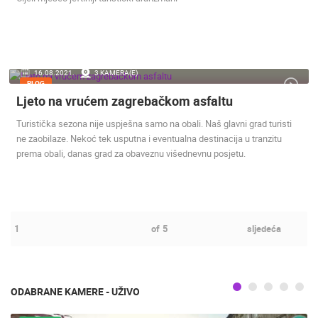
16.08.2021.
3 KAMERA(E)
BLOG
Ljeto na vrućem zagrebačkom asfaltu
Turistička sezona nije uspješna samo na obali. Naš glavni grad turisti
ne zaobilaze. Nekoć tek usputna i eventualna destinacija u tranzitu
prema obali, danas grad za obaveznu višednevnu posjetu.
1
of
5
sljedeća
ODABRANE KAMERE - UŽIVO