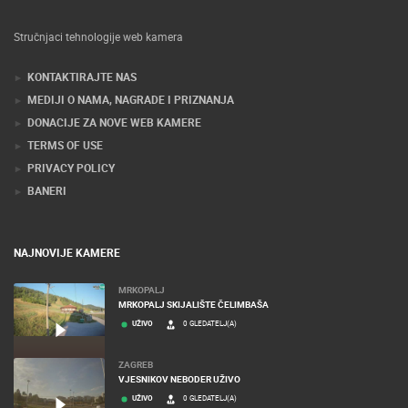
Stručnjaci tehnologije web kamera
KONTAKTIRAJTE NAS
MEDIJI O NAMA, NAGRADE I PRIZNANJA
DONACIJE ZA NOVE WEB KAMERE
TERMS OF USE
PRIVACY POLICY
BANERI
NAJNOVIJE KAMERE
MRKOPALJ
MRKOPALJ SKIJALIŠTE ČELIMBAŠA
UŽIVO
0 GLEDATELJ(A)
ZAGREB
VJESNIKOV NEBODER UŽIVO
UŽIVO
0 GLEDATELJ(A)