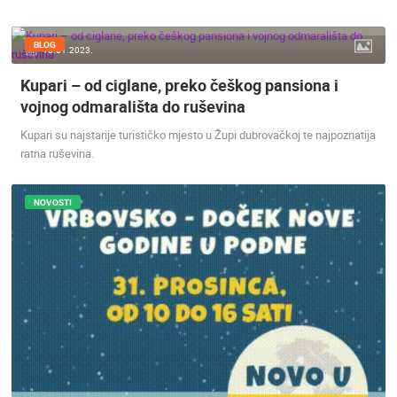
DOGAĐANJA I ZANIMLJIVOSTI
TRANSPORT I PROMET
ZNAMENITOSTI
SVJETSKA BAŠTINA
SPORT
BLOG
15.01.2023.
Kupari – od ciglane, preko češkog pansiona i
vojnog odmarališta do ruševina
Kupari su najstarije turističko mjesto u Župi dubrovačkoj te najpoznatija
ratna ruševina.
NOVOSTI