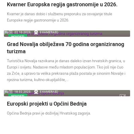
Kvarner Europska regija gastronomije u 2026.
Kvarner je danas dobio i službenu preporuku za osvajanje titule
Europske regije gastronomije u 2026.
22.10.2023.
9 KAMERA(E)
NOVOSTI
Grad Novalja obilježava 70 godina organiziranog
NAJNOVIJE KAMERE
turizma
UŽIVO
0 GLEDATELJ(A)
UŽIVO
Turistička Novalja razvikana je danas daleko izvan hrvatskih granica, u
Europi i svijetu. Nadasve među mladom populacijom. Tko još nije čuo
za Zrće, a upravo ta velika prekrasna plaža postala je sinonim Novalje i
njezina turizma, kultno okupljalište,…
18.02.2023.
5 KAMERA(E)
MRKOPALJ SKIJALIŠTE ČELIMBAŠA
VJESNIKOV
NOVOSTI
MRKOPALJ
ZAGREB
Europski projekti u Općini Bednja
KATEGORIJE KAMERA
Općina Bednja pravi je doživljaj Hrvatskog zagorja.
NAJBOLJE S WEBA
GRADOVI I MJESTA
HD - OKRETNE KAMERE
GRADILIŠTA
SKIJANJE I SNIJEG
PLAŽE
MARINE I LUČICE
ZOO