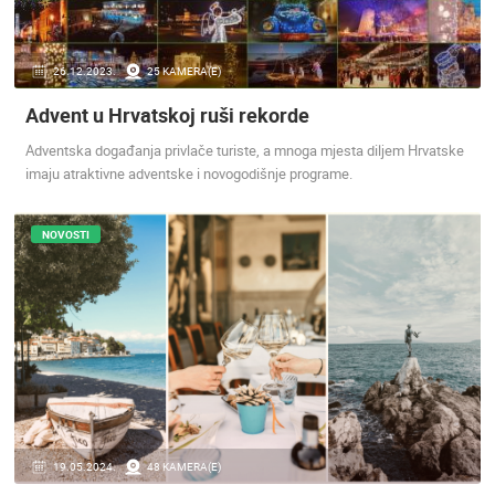
ENGLISH
26.12.2023.
25 KAMERA(E)
Advent u Hrvatskoj ruši rekorde
Adventska događanja privlače turiste, a mnoga mjesta diljem Hrvatske
imaju atraktivne adventske i novogodišnje programe.
NOVOSTI
19.05.2024.
48 KAMERA(E)