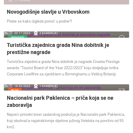
Novogodišnje slavlje u Vrbovskom
Pitate se kako izgleda ponoć u podne?!
23.11.2022.
2 KAMERA(E)
NOVOSTI
Turistička zajednica grada Nina dobitnik je
prestižne nagrade
Turistička zajednica grada Nina dobitnik je nagrade Croatia Prestige
awards "Tourist Board of the Year 2022/2023" koju dodjeljuje tvrtka
Corporate LiveWire sa sjedištem u Birminghamu u Velikoj Britaniji.
18.03.2022.
1 KAMERA(E)
BLOG
Nacionalni park Paklenica – priča koja se ne
zaboravlja
Najveći prirodni biser zadarskog područja je Nacionalni park Paklenica,
koji obuhvaća najatraktivnije dijelove južnog Velebita na površini od 95
km2.