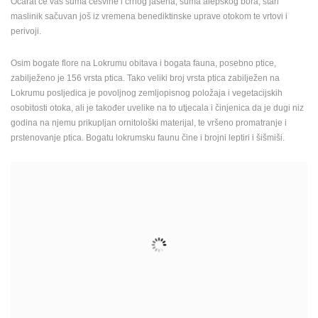
Očarat će vas šuma česvine i crnog jasena, šuma alepskog bora, stari
ENGLISH
maslinik sačuvan još iz vremena benediktinske uprave otokom te vrtovi i
perivoji.
Osim bogate flore na Lokrumu obitava i bogata fauna, posebno ptice,
zabilježeno je 156 vrsta ptica. Tako veliki broj vrsta ptica zabilježen na
Lokrumu posljedica je povoljnog zemljopisnog položaja i vegetacijskih
osobitosti otoka, ali je također uvelike na to utjecala i činjenica da je dugi niz
godina na njemu prikupljan ornitološki materijal, te vršeno promatranje i
prstenovanje ptica. Bogatu lokrumsku faunu čine i brojni leptiri i šišmiši.