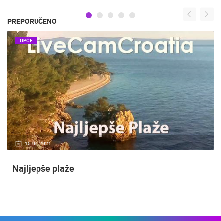
PREPORUČENO
OPĆE
20.01.2021.
3 KAMERA(E)
Nadzor kuće!