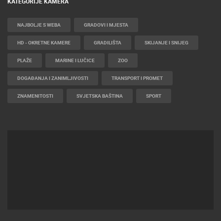
KATEGORIJE KAMERA
NAJBOLJE S WEBA
GRADOVI I MJESTA
HD - OKRETNE KAMERE
GRADILIŠTA
SKIJANJE I SNIJEG
PLAŽE
MARINE I LUČICE
ZOO
DOGAĐANJA I ZANIMLJIVOSTI
TRANSPORT I PROMET
ZNAMENITOSTI
SVJETSKA BAŠTINA
SPORT