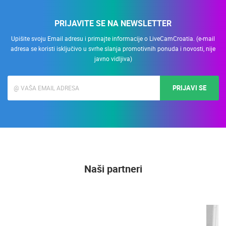
PRIJAVITE SE NA NEWSLETTER
Upišite svoju Email adresu i primajte informacije o LiveCamCroatia. (e-mail
adresa se koristi isključivo u svrhe slanja promotivnih ponuda i novosti, nije
javno vidljiva)
PRIJAVI SE
Naši partneri