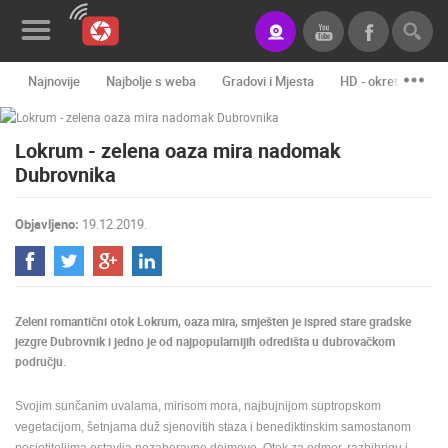
Najnovije
Najbolje s weba
Gradovi i Mjesta
HD - okretne kame
Novosti&Blog
Lokrum - zelena oaza mira nadomak
Kategorije
Dubrovnika
Lokacije
Objavljeno:
19.12.2019.
Event&Site
Izdvojeno
Povijest
Zeleni romantični otok Lokrum, oaza mira, smješten je ispred stare gradske
jezgre Dubrovnik i jedno je od najpopularnijih odredišta u dubrovačkom
Karta
području.
Svojim sunčanim uvalama, mirisom mora, najbujnijom suptropskom
KONTAKTIRAJTE
vegetacijom, šetnjama duž sjenovitih staza i benediktinskim samostanom
NAS
posjetiteljima ostavlja nezaboravne dojmove. Otok za odmor, razbibrigu i