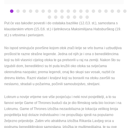
Put će vas također povesti i do ostataka bazilike (12./13. st.), samostana s
klaustarskim vrtom (15./16. st.) i ljetnikovca Maksimilijana Habsburškog (19.
st.) s vrtovima i perivojem.
No ispod smirujuće površine kojom otok zrači krije se vrlo burna i uzbudljiva
prošlost te razne strašne legende. Jedna od njih je i ona o benediktincima
koji su bili vlasnici cijelog otoka te ga pretvorili u raj na zemlji. Nakon što su
izgubili dom, benediktinci su tri puta kružili oko otoka sa svijećama
okrenutima naopako; prema legendi, onaj tko skupi sav vosak, razbit će
drevnu kletvu. Razni vladari i kraljevi koji su boravili na otoku završili su
neslavno, stradali u požarima, počinili samoubojstvo, streljani.
Lokrum u novije vrijeme sve više posjećuju i neki novi posjetitelji, a to su
fanovi serije Game of Thrones budući da je dio filmskog seta bio lociran i na
Lokrumu. Game of Thrones izložba nezaobilazna je lokacija velikog broja
NAJNOVIJE KAMERE
posjetitelja koji dolaze individualno i ne propuštaju sjesti na popularno
željezno prijestolje. Zatim vrlo atraktivna izložba Rikarda Lavljeg srca u
UŽIVO
0 GLEDATELJ(A)
UŽIVO
podrumu benediktinskog samostana. Izložba je multimedijalna, te su ove