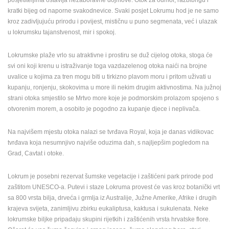
kratki bijeg od naporne svakodnevice. Svaki posjet Lokrumu hod je ne samo
MEDIJI O
kroz zadivljujuću prirodu i povijest, mističnu u puno segmenata, već i ulazak
NAMA,
u lokrumsku tajanstvenost, mir i spokoj.
NAGRADE I
PRIZNANJA
Lokrumske plaže vrlo su atraktivne i prostiru se duž cijelog otoka, stoga će
DONACIJE
svi oni koji krenu u istraživanje toga vazdazelenog otoka naići na brojne
ZA NOVE
uvalice u kojima za tren mogu biti u tirkizno plavom moru i pritom uživati u
WEB
kupanju, ronjenju, skokovima u more ili nekim drugim aktivnostima. Na južnoj
KAMERE
strani otoka smjestilo se Mrtvo more koje je podmorskim prolazom spojeno s
otvorenim morem, a osobito je pogodno za kupanje djece i neplivača.
TERMS OF
USE
Na najvišem mjestu otoka nalazi se tvrđava Royal, koja je danas vidikovac
PRIVACY
tvrđava koja nesumnjivo najviše oduzima dah, s najljepšim pogledom na
POLICY
Grad, Cavtat i otoke.
BANERI
Lokrum je posebni rezervat šumske vegetacije i zaštićeni park prirode pod
zaštitom UNESCO-a. Putevi i staze Lokruma provest će vas kroz botanički vrt
sa 800 vrsta bilja, drveća i grmlja iz Australije, Južne Amerike, Afrike i drugih
krajeva svijeta, zanimljivu zbirku eukaliptusa, kaktusa i sukulenata. Neke
lokrumske biljke pripadaju skupini rijetkih i zaštićenih vrsta hrvatske flore.
HRVATSKI