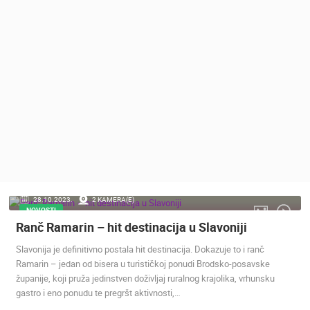
MEDIJI O
NAMA,
NAGRADE I
PRIZNANJA
DONACIJE
ZA NOVE
WEB
KAMERE
TERMS OF
USE
PRIVACY
28.10.2023.
2 KAMERA(E)
POLICY
NOVOSTI
Ranč Ramarin – hit destinacija u Slavoniji
BANERI
Slavonija je definitivno postala hit destinacija. Dokazuje to i ranč
Ramarin – jedan od bisera u turističkoj ponudi Brodsko-posavske
županije, koji pruža jedinstven doživljaj ruralnog krajolika, vrhunsku
gastro i eno ponudu te pregršt aktivnosti,…
HRVATSKI