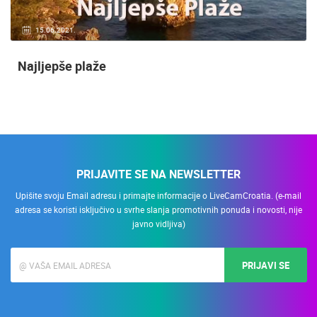
15.06.2021.
Najljepše plaže
PRIJAVITE SE NA NEWSLETTER
Upišite svoju Email adresu i primajte informacije o LiveCamCroatia. (e-mail
adresa se koristi isključivo u svrhe slanja promotivnih ponuda i novosti, nije
javno vidljiva)
PRIJAVI SE