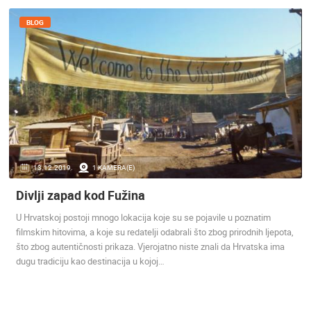
ENGLISH
BLOG
NAJNOVIJE KAMERE
13.12.2019.
1 KAMERA(E)
UŽIVO
0 GLEDATELJ(A)
UŽIVO
Divlji zapad kod Fužina
U Hrvatskoj postoji mnogo lokacija koje su se pojavile u poznatim
filmskim hitovima, a koje su redatelji odabrali što zbog prirodnih ljepota,
što zbog autentičnosti prikaza. Vjerojatno niste znali da Hrvatska ima
VARAŽDIN NOVO GRADILIŠTE S-PARK
RAKOVICA 
dugu tradiciju kao destinacija u kojoj…
VARAŽDIN
RAKOVICA
KATEGORIJE KAMERA
NAJBOLJE S WEBA
GRADOVI I MJESTA