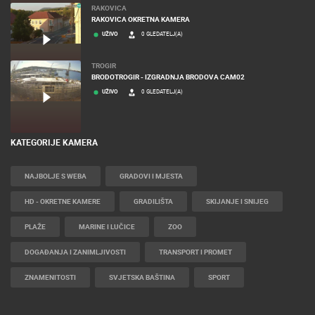
RAKOVICA
RAKOVICA OKRETNA KAMERA
UŽIVO
0 GLEDATELJ(A)
TROGIR
BRODOTROGIR - IZGRADNJA BRODOVA CAM02
UŽIVO
0 GLEDATELJ(A)
KATEGORIJE KAMERA
NAJBOLJE S WEBA
GRADOVI I MJESTA
HD - OKRETNE KAMERE
GRADILIŠTA
SKIJANJE I SNIJEG
PLAŽE
MARINE I LUČICE
ZOO
DOGAĐANJA I ZANIMLJIVOSTI
TRANSPORT I PROMET
ZNAMENITOSTI
SVJETSKA BAŠTINA
SPORT