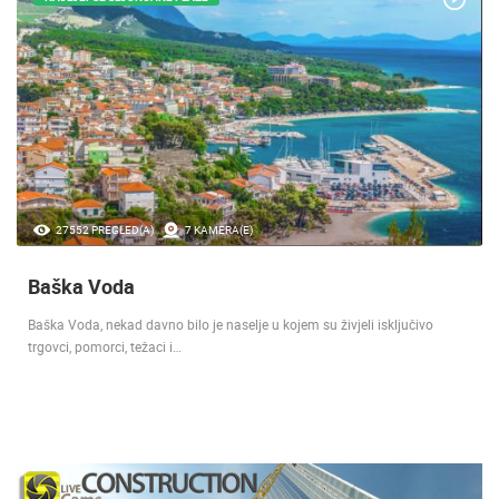
27552 PREGLED(A)
7 KAMERA(E)
Baška Voda
Baška Voda, nekad davno bilo je naselje u kojem su živjeli isključivo
trgovci, pomorci, težaci i…