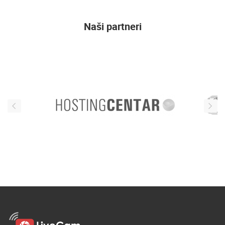
Naši partneri