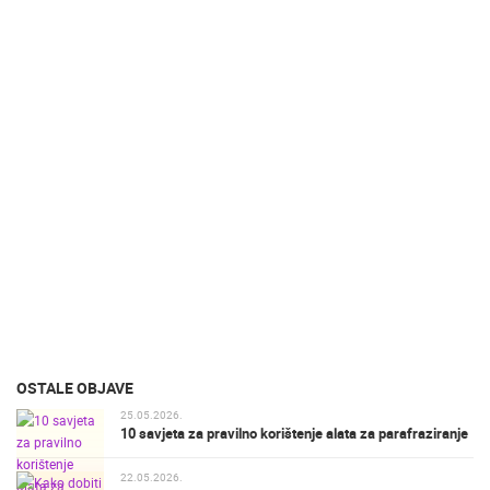
OSTALE OBJAVE
25.05.2026.
10 savjeta za pravilno korištenje alata za parafraziranje
22.05.2026.