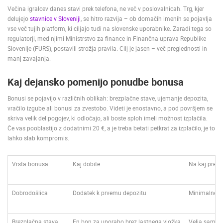
Večina igralcev danes stavi prek telefona, ne več v poslovalnicah. Trg, kjer
ENGLISH
delujejo
stavnice v Sloveniji
, se hitro razvija – ob domačih imenih se pojavlja
vse več tujih platform, ki ciljajo tudi na slovenske uporabnike. Zaradi tega so
regulatorji, med njimi Ministrstvo za finance in Finančna uprava Republike
Slovenije (FURS), postavili strožja pravila. Cilj je jasen – več preglednosti in
manj zavajanja.
Kaj dejansko pomenijo ponudbe bonusa
Bonusi se pojavijo v različnih oblikah: brezplačne stave, ujemanje depozita,
vračilo izgube ali bonusi za zvestobo. Videti je enostavno, a pod površjem se
skriva velik del pogojev, ki odločajo, ali boste sploh imeli možnost izplačila.
Če vas pooblastijo z dodatnimi 20 €, a je treba betati petkrat za izplačilo, je to
lahko slab kompromis.
Vrsta bonusa
Kaj dobite
Na kaj prever
Dobrodošlica
Dodatek k prvemu depozitu
Minimalne kv
Brezplačna stava
En bon za uporabo brez lastnega vložka
Velja samo 