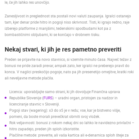
le, če jih lahko res unovčijo.
Zanesljivost in preglednost sta postali novi valuti zaupanja. Igralci ostanejo
tam, kjer denar pride hitro in pogoji niso skrivnost. Tisti, ki igrajo redno, raje
izberejo platforme z manjšimi, tedenskimi spodbudami kot pa z
bombastičnimi obljubami, ki se končajo v drobnem tisku.
Nekaj stvari, ki jih je res pametno preveriti
Preden se prijavite na novo stavnico, si vzemite minuto časa. Največ težav z
bonusi ne pride zaradi prevar, ampak zato, ker igralci ne preberejo pravil do
konca. V naglici preskočijo pogoje, nato pa jih presenetijo omejitve, kratki roki
ali neveljavne metode plačila.
Licenca: uporabljajte samo strani, ki jih dovoljuje Finančna uprava
Republike Slovenije (
FURS
) – uradni organ, pristojen za nadzor in
licenciranje stavnic v Sloveniji.
Pogoji stav (wagering): x3 do x5 je v redu; vse, kar je bistveno višje,
pomeni, da boste morali prevečkrat obrniti svoj vložek.
Rok veljavnosti: bonusi z rokom nekaj dni so lahko le navidezno privlačni –
hitro zapadejo, preden jih sploh izkoristite.
Plačilne metode: preverite, ali vaša kartica ali e-denarnica sploh šteje za