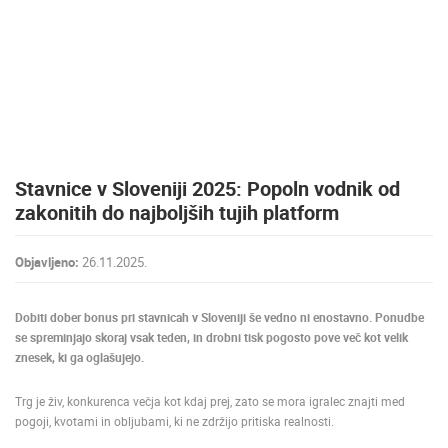
MEDIJI O
NAMA,
NAGRADE I
PRIZNANJA
DONACIJE
ZA NOVE
WEB
Stavnice v Sloveniji 2025: Popoln vodnik od
KAMERE
zakonitih do najboljših tujih platform
TERMS OF
USE
Objavljeno:
26.11.2025.
PRIVACY
POLICY
Dobiti dober bonus pri stavnicah v Sloveniji še vedno ni enostavno. Ponudbe
BANERI
se spreminjajo skoraj vsak teden, in drobni tisk pogosto pove več kot velik
znesek, ki ga oglašujejo.
Trg je živ, konkurenca večja kot kdaj prej, zato se mora igralec znajti med
pogoji, kvotami in obljubami, ki ne zdržijo pritiska realnosti.
HRVATSKI