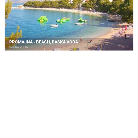
PROMAJNA - BEACH, BASKA VODA
BAŠKA VODA