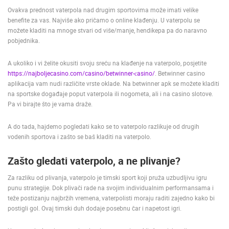
Ovakva prednost vaterpola nad drugim sportovima može imati velike
PRESS
benefite za vas. Najviše ako pričamo o online klađenju. U vaterpolu se
CLIPPING,
možete kladiti na mnoge stvari od više/manje, hendikepa pa do naravno
PRIZES
pobjednika.
AND
AWARDS
A ukoliko i vi želite okusiti svoju sreću na klađenje na vaterpolo, posjetite
https://najboljecasino.com/casino/betwinner-сasino/
. Betwinner casino
DONATE
aplikacija vam nudi različite vrste oklade. Na betwinner apk se možete kladiti
FOR NEW
na sportske događaje poput vaterpola ili nogometa, ali i na casino slotove.
WEBCAMS
Pa vi birajte što je vama draže.
TERMS OF
USE
A do tada, hajdemo pogledati kako se to vaterpolo razlikuje od drugih
vodenih sportova i zašto se baš kladiti na vaterpolo.
PRIVACY
POLICY
Zašto gledati vaterpolo, a ne plivanje?
BANNERS
Za razliku od plivanja, vaterpolo je timski sport koji pruža uzbudljivu igru
punu strategije. Dok plivači rade na svojim individualnim performansama i
teže postizanju najbržih vremena, vaterpolisti moraju raditi zajedno kako bi
postigli gol. Ovaj timski duh dodaje posebnu čar i napetost igri.
HRVATSKI