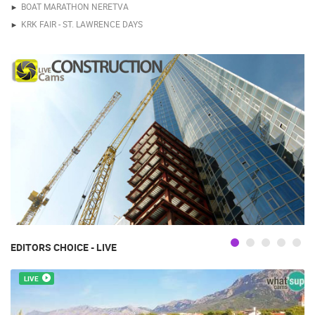
BOAT MARATHON NERETVA
KRK FAIR - ST. LAWRENCE DAYS
EDITORS CHOICE - LIVE
LIVE