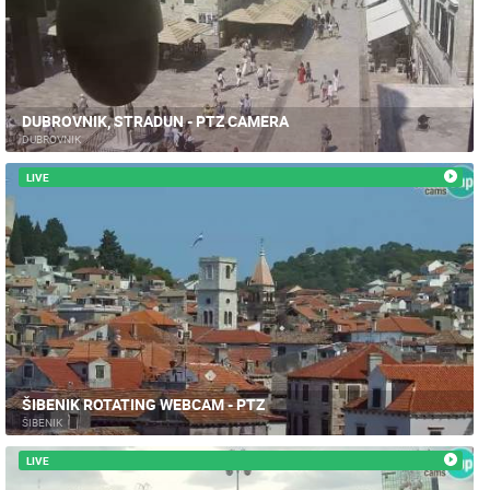
DUBROVNIK, STRADUN - PTZ CAMERA
DUBROVNIK
LIVE
ŠIBENIK ROTATING WEBCAM - PTZ
ŠIBENIK
LIVE