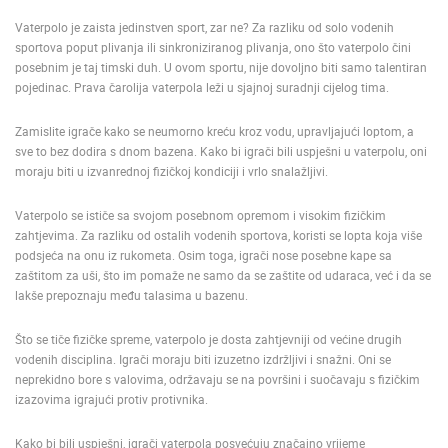
Vaterpolo je zaista jedinstven sport, zar ne? Za razliku od solo vodenih
sportova poput plivanja ili sinkroniziranog plivanja, ono što vaterpolo čini
posebnim je taj timski duh. U ovom sportu, nije dovoljno biti samo talentiran
pojedinac. Prava čarolija vaterpola leži u sjajnoj suradnji cijelog tima.
Zamislite igrače kako se neumorno kreću kroz vodu, upravljajući loptom, a
sve to bez dodira s dnom bazena. Kako bi igrači bili uspješni u vaterpolu, oni
moraju biti u izvanrednoj fizičkoj kondiciji i vrlo snalažljivi.
Vaterpolo se ističe sa svojom posebnom opremom i visokim fizičkim
zahtjevima. Za razliku od ostalih vodenih sportova, koristi se lopta koja više
podsjeća na onu iz rukometa. Osim toga, igrači nose posebne kape sa
zaštitom za uši, što im pomaže ne samo da se zaštite od udaraca, već i da se
lakše prepoznaju među talasima u bazenu.
Što se tiče fizičke spreme, vaterpolo je dosta zahtjevniji od većine drugih
vodenih disciplina. Igrači moraju biti izuzetno izdržljivi i snažni. Oni se
neprekidno bore s valovima, održavaju se na površini i suočavaju s fizičkim
izazovima igrajući protiv protivnika.
MOST RECENTLY ADDED CAMERAS
Kako bi bili uspješni, igrači vaterpola posvećuju značajno vrijeme