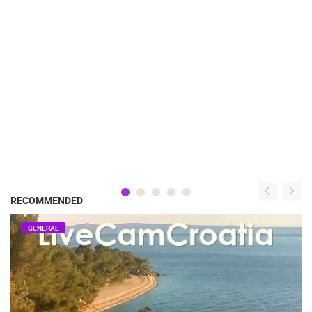
RECOMMENDED
GENERAL