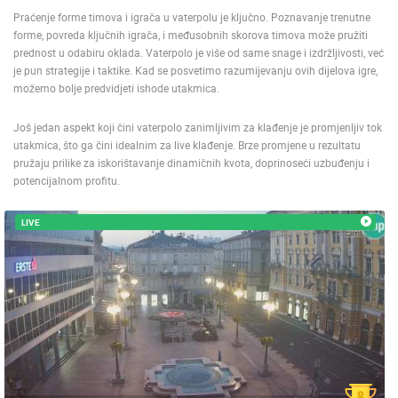
Praćenje forme timova i igrača u vaterpolu je ključno. Poznavanje trenutne
forme, povreda ključnih igrača, i međusobnih skorova timova može pružiti
prednost u odabiru oklada. Vaterpolo je više od same snage i izdržljivosti, već
je pun strategije i taktike. Kad se posvetimo razumijevanju ovih dijelova igre,
možemo bolje predvidjeti ishode utakmica.
Još jedan aspekt koji čini vaterpolo zanimljivim za klađenje je promjenljiv tok
utakmica, što ga čini idealnim za live klađenje. Brze promjene u rezultatu
pružaju prilike za iskorištavanje dinamičnih kvota, doprinoseći uzbuđenju i
potencijalnom profitu.
LIVE