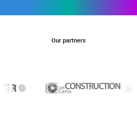
Our partners