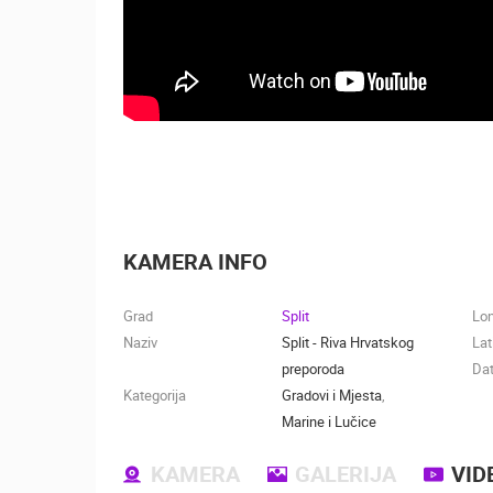
KAMERA INFO
Grad
Split
Lo
Naziv
Split - Riva Hrvatskog
Lat
preporoda
Dat
Kategorija
Gradovi i Mjesta
,
Marine i Lučice
KAMERA
GALERIJA
VID