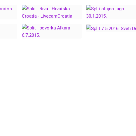
I
SPLIT 27.8.2017.
KAVAC
SPLITSKI LJETNI DAN,
17.8.2017.
BOL NA BRAČU PLAŽA ZLATN
I
SPLIT - RIVA -
BOL
ON
HRVATSKA - CROATIA
SPLIT OLUJNO JU
- LIVECAMCROATIA
30.1.2015.
SPLIT 7.5.2016. SV
DUJE
. DUJE
SPLIT - POVORKA
ALKARA 6.7.2015.
NOVOSTI