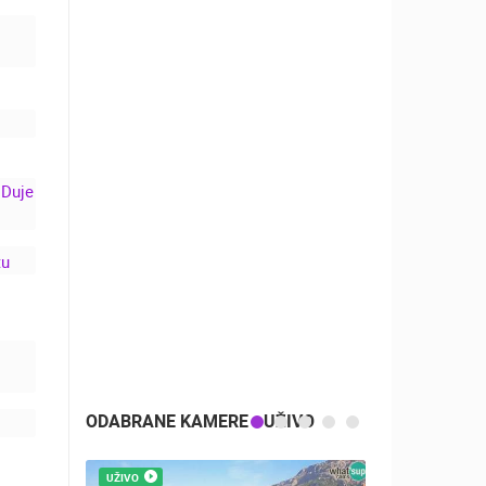
N
IT
N
U
ODABRANE KAMERE - UŽIVO
UŽIVO
UŽIVO