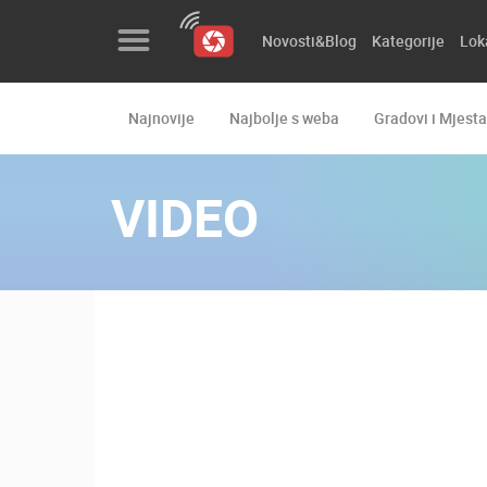
Novosti&Blog
Kategorije
Lok
Najnovije
Najbolje s weba
Gradovi i Mjesta
Novosti&Blog
Kategorije
VIDEO
Lokacije
Event&Site
Izdvojeno
Povijest
Karta