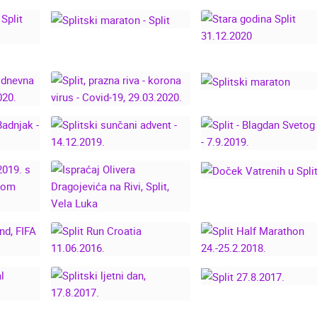
KIŠNI 24. SPLITSKI
SPLIT MARATHO
SHOW,
POLUMARATON -
2025. LIVE CAM
RODNI
25.02.2024.
CROATIA
IKE
.
SPLITSKI MARATON -
SPLIT
IJA -
STARA GODINA SPL
O
31.12.2020
JNA
SPLIT, PRAZNA RIVA -
SPLITSKI MARATO
IŠA U
KORONA VIRUS -
020.
COVID-19, 29.03.2020.
VA ZA
SPLIT - BLAGDAN
SPLITSKI SUNČANI
SVETOG DUJE -
.
ADVENT - 14.12.2019.
7.9.2019.
DOČEK VATRENIH 
NOVE
ISPRAĆAJ OLIVERA
SPLITU
NOM I
DRAGOJEVIĆA NA
M
RIVI, SPLIT, VELA
M
LUKA
 1
SPLIT HALF
FA
SPLIT RUN CROATIA
MARATHON
UŽIVO
018
11.06.2016.
24.-25.2.2018.