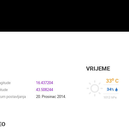
VRIJEME
o
33
C
ngitude
16.437204
34
itude
43.508244
%
um postavljanja
20. Prosinac 2014.
1012
hPa
EO