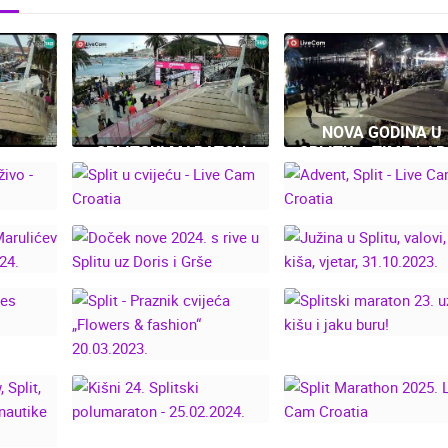
NOVA GODINA U
SPLITSKI MARATON
SPLITU – TIME-LAP
PO JAKOM JUGU!
OD PODNEVA DO
SVETI
TRKAČI PRKOSILI
PONOĆI S WEB
KUPIO
OLUJI - SPLIT
KAMERA LIVE CA
ANA!
MARATHON 2026.
CROATIA
PLIT
 CAM
SPLIT U CVIJEĆU -
ADVENT, SPLIT - LI
LIVE CAM CROATIA
CAM CROATIA
ĆA -
DOČEK NOVE 2024. S
JUŽINA U SPLITU
IT –
RIVE U SPLITU UZ
VALOVI, KIŠA,
2024.
DORIS I GRŠE
VJETAR, 31.10.202
SKA
SPLITSKI MARATO
AČI
23. UZ KIŠU I JAK
SPLIT - PRAZNIK
.
BURU!
CVIJEĆA „FLOWERS &
FASHION“ 20.03.2023.