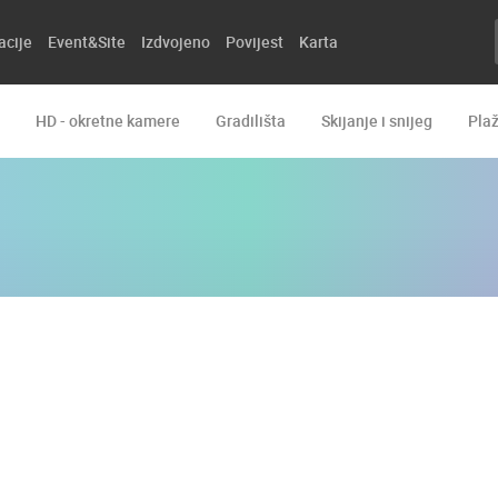
acije
Event&Site
Izdvojeno
Povijest
Karta
HD - okretne kamere
Gradilišta
Skijanje i snijeg
Pla