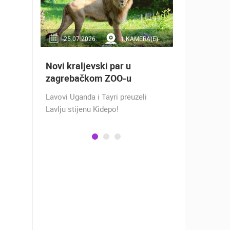
RA(E)
25.07.2026.
1 KAMERA(E)
16.07.2
Novi kraljevski par u
Doček Vat
aže
zagrebačkom ZOO-u
nakon osv
ZADAR - S
Lavovi Uganda i Tayri preuzeli
ra na
Lavlju stijenu Kidepo!
SREBRO NA
gu
PRVENSTVU!
ški
Hrvatska vo
izbornikom
osvojila je 