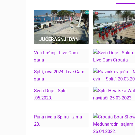
JUČERAŠNJI DAN
SPLIT DANAS: 
DUJE PO KIŠI O
TISUĆE GRAĐ
SVETI DUJE - S
VELI LOŠINJ - LIVE
UŽIVO - LIVE
CAM CROATIA
CROATIA
PRAZNIK CVIJE
SPLIT, RIVA 2024.
‘MARULIĆEV CV
LIVE CAM CROATIA
SPLIT’, 20.03.
SPLIT HRVAT
SVETI DUJE - SPLIT
WALES NAVIJ
07.05.2023.
25.03.2023