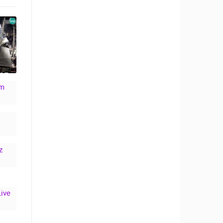
SE
M
VE
,
3.
N
U