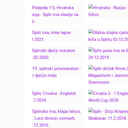
CROATIA BOAT 
PUNA RIVA U SPLITU -
SPLIT, MEĐUNA
ZIMA 2023.
SAJAM NAUT
26.04.2022
POBJEDA 1:0,
HRVATSKA - RUS
HRVATSKA RUSIJA -
SPLIT UŽIV
SPLIT RIVA SLAVLJE
NA KIŠI
OBILNA OLU
SPLIT RIVA, TIME
CJELODNEVNA K
LAPSE 1.1.2021.
SPLITU 03.12.2
SPLITSKI DJEČJI
SPLIT PUNA RI
MARATON
BADNJAK -
22.02.2020.
24.12.2019
19. SPLITSKI
SPLIT DOČEK 
POLUMARATON - DM
2019. S MAGAZI
DJEČJE MILJE
JASMINO
STAVROSO
CROATIA 2 -
SPLIT, CROATIA -
ENGLAND, FI
ENGLAND 11.7.2018.
WORLD CUP 2