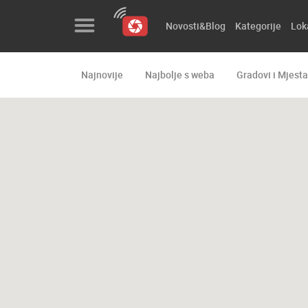
Novosti&Blog
Kategorije
Lok
Najnovije
Najbolje s weba
Gradovi i Mjesta
Novosti&Blog
Kategorije
Lokacije
Event&Site
Izdvojeno
Povijest
Karta