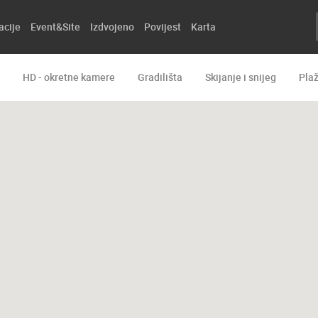
acije
Event&Site
Izdvojeno
Povijest
Karta
HD - okretne kamere
Gradilišta
Skijanje i snijeg
Pla