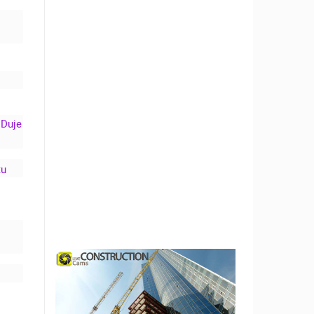
N
IT
N
U