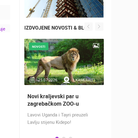
IZDVOJENE NOVOSTI & BLOG
GO
NOVOSTI
NOVOSTI
ETI
RA(E)
25.07.2026.
1 KAMERA(E)
16.07.2
Novi kraljevski par u
Doček Vat
aže
zagrebačkom ZOO-u
nakon osv
ZADAR - S
Lavovi Uganda i Tayri preuzeli
ra na
Lavlju stijenu Kidepo!
SREBRO NA
gu
PRVENSTVU!
ški
Hrvatska vo