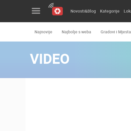
Novosti&Blog
Kategorije
Lok
Najnovije
Najbolje s weba
Gradovi i Mjesta
Novosti&Blog
Kategorije
VIDEO
Lokacije
Event&Site
Izdvojeno
Povijest
Karta