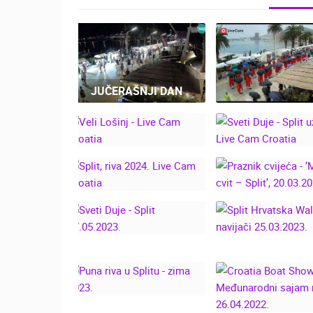
JUČERAŠNJI DAN
SPLIT DANAS: 
DUJE PO KIŠI O
TISUĆE GRAĐ
SVETI DUJE - S
VELI LOŠINJ - LIVE
UŽIVO - LIVE
CAM CROATIA
CROATIA
PRAZNIK CVIJE
SPLIT, RIVA 2024.
‘MARULIĆEV CV
LIVE CAM CROATIA
SPLIT’, 20.03.
SPLIT HRVAT
SVETI DUJE - SPLIT
WALES NAVIJ
07.05.2023.
25.03.2023