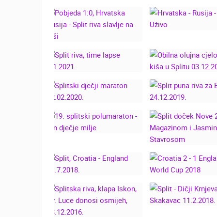
CROATIA BOAT 
PUNA RIVA U SPLITU -
SPLIT, MEĐUNA
ZIMA 2023.
SAJAM NAUT
26.04.2022
POBJEDA 1:0,
HRVATSKA - RUS
HRVATSKA RUSIJA -
SPLIT UŽIV
SPLIT RIVA SLAVLJE
NA KIŠI
OBILNA OLU
SPLIT RIVA, TIME
CJELODNEVNA K
LAPSE 1.1.2021.
SPLITU 03.12.2
SPLITSKI DJEČJI
SPLIT PUNA RI
MARATON
BADNJAK -
22.02.2020.
24.12.2019
19. SPLITSKI
SPLIT DOČEK 
POLUMARATON - DM
2019. S MAGAZI
DJEČJE MILJE
JASMINO
STAVROSO
CROATIA 2 -
SPLIT, CROATIA -
ENGLAND, FI
ENGLAND 11.7.2018.
WORLD CUP 2