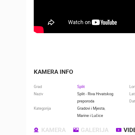
KAMERA INFO
Grad
Split
Lo
Naziv
Split - Riva Hrvatskog
Lat
preporoda
Dat
Kategorija
Gradovi i Mjesta
,
Marine i Lučice
KAMERA
GALERIJA
VID