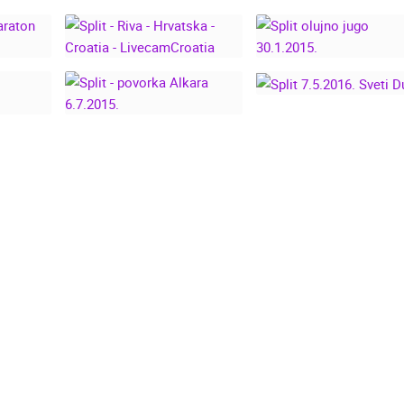
I
SPLIT 27.8.2017.
KAVAC
SPLITSKI LJETNI DAN,
17.8.2017.
I
SPLIT - RIVA -
ON
HRVATSKA - CROATIA
SPLIT OLUJNO JU
- LIVECAMCROATIA
30.1.2015.
NOVOSTI
SPLIT 7.5.2016. SV
DUJE
. DUJE
SPLIT - POVORKA
ALKARA 6.7.2015.
14.03.2026.
1 KAME
Uživo s Paga - nova
rotirajuća kamera s pl
Prosika
Nova panoramska web kame
gradskoj plaži Prosika u Pa
prikazuje uživo pogled na Pa