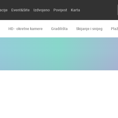
acije
Event&Site
Izdvojeno
Povijest
Karta
HD - okretne kamere
Gradilišta
Skijanje i snijeg
Pla