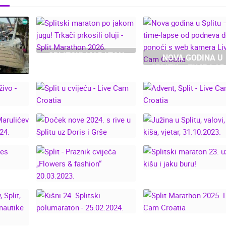
SPLITSKI MARATON
NOVA GODINA U
PO JAKOM JUGU!
SPLITU – TIME-LAP
TRKAČI PRKOSILI
OD PODNEVA DO
OLUJI - SPLIT
PONOĆI S WEB
MARATHON 2026.
SVETI
KAMERA LIVE CA
KUPIO
CROATIA
ANA!
PLIT
 CAM
SPLIT U CVIJEĆU -
ADVENT, SPLIT - LI
LIVE CAM CROATIA
CAM CROATIA
ĆA -
DOČEK NOVE 2024. S
JUŽINA U SPLITU
IT –
RIVE U SPLITU UZ
VALOVI, KIŠA,
2024.
DORIS I GRŠE
VJETAR, 31.10.202
SKA
SPLITSKI MARATO
AČI
23. UZ KIŠU I JAK
SPLIT - PRAZNIK
.
BURU!
CVIJEĆA „FLOWERS &
FASHION“ 20.03.2023.