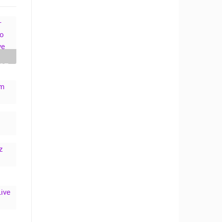
SE
M
VE
,
3.
N
U