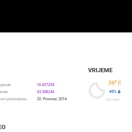
VRIJEME
o
26
C
ngitude
16.437204
60
itude
43.508244
%
um postavljanja
20. Prosinac 2014.
1013
hPa
EO