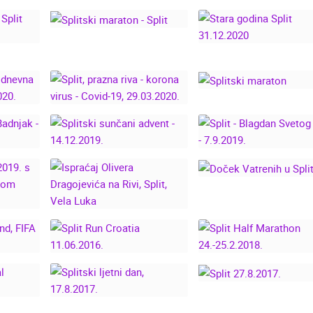
KIŠNI 24. SPLITSKI
SPLIT MARATHO
SHOW,
POLUMARATON -
2025. LIVE CAM
RODNI
25.02.2024.
CROATIA
IKE
.
SPLITSKI MARATON -
SPLIT
IJA -
STARA GODINA SPL
O
31.12.2020
JNA
SPLIT, PRAZNA RIVA -
SPLITSKI MARATO
IŠA U
KORONA VIRUS -
020.
COVID-19, 29.03.2020.
VA ZA
SPLIT - BLAGDAN
SPLITSKI SUNČANI
SVETOG DUJE -
.
ADVENT - 14.12.2019.
7.9.2019.
DOČEK VATRENIH 
NOVE
ISPRAĆAJ OLIVERA
SPLITU
NOM I
DRAGOJEVIĆA NA
M
RIVI, SPLIT, VELA
M
LUKA
 1
SPLIT HALF
FA
SPLIT RUN CROATIA
MARATHON
018
11.06.2016.
24.-25.2.2018.