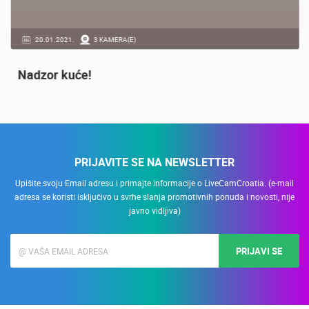
20.01.2021.
3 KAMERA(E)
Nadzor kuće!
PRIJAVITE SE NA NEWSLETTER
Upišite svoju Email adresu i primajte informacije o LiveCamCroatia. (e-mail
adresa se koristi isključivo u svrhe slanja promotivnih ponuda i novosti, nije
javno vidljiva)
PRIJAVI SE