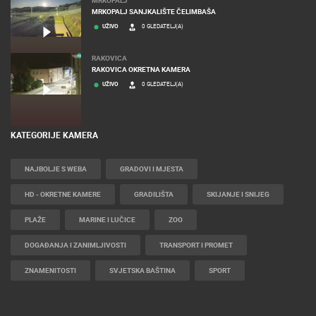
MRKOPALJ
MRKOPALJ SANJKALIŠTE ČELIMBAŠA
UŽIVO
0 GLEDATELJ(A)
RAKOVICA
RAKOVICA OKRETNA KAMERA
UŽIVO
0 GLEDATELJ(A)
KATEGORIJE KAMERA
NAJBOLJE S WEBA
GRADOVI I MJESTA
HD - OKRETNE KAMERE
GRADILIŠTA
SKIJANJE I SNIJEG
PLAŽE
MARINE I LUČICE
ZOO
DOGAĐANJA I ZANIMLJIVOSTI
TRANSPORT I PROMET
ZNAMENITOSTI
SVJETSKA BAŠTINA
SPORT