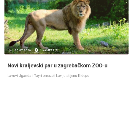
16.07.2018.
9 KAMERA(E)
Doček Vatrenih u Zagrebu nakon osvojenog
srebra [ ZADAR - SPLIT 17.07 ]
SREBRO NA SVJETSKOM PRVENSTVU! Reprezentacija Hrvatska vođena
velikim izbornikom Zlatkom Dalićem osvojila je veliko srebrno odličje.…