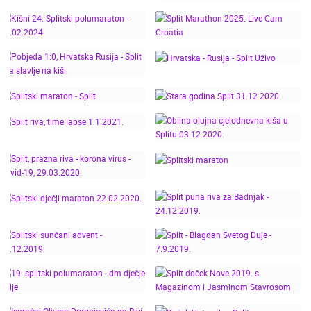
FASHION“ 20.03.2023.
UZ KIŠU I JAKU BURU!
CROATIA BOAT SHOW,
PUNA RIVA U SPLITU -
SPLIT, MEĐUNARODNI
ZIMA 2023.
SAJAM NAUTIKE
26.04.2022.
KIŠNI 24. SPLITSKI
SPLIT MARATHON
POLUMARATON -
2025. LIVE CAM
POBJEDA 1:0,
25.02.2024.
CROATIA
HRVATSKA RUSIJA -
HRVATSKA - RUSIJA -
SPLIT RIVA SLAVLJE NA
SPLIT UŽIVO
KIŠI
SPLITSKI MARATON -
STARA GODINA SPLIT
SPLIT
31.12.2020
OBILNA OLUJNA
SPLIT RIVA, TIME
CJELODNEVNA KIŠA U
LAPSE 1.1.2021.
SPLITU 03.12.2020.
SPLIT, PRAZNA RIVA -
KORONA VIRUS -
SPLITSKI MARATON
COVID-19, 29.03.2020.
SPLITSKI DJEČJI
SPLIT PUNA RIVA ZA
MARATON 22.02.2020.
BADNJAK - 24.12.2019.
SPLIT - BLAGDAN
SPLITSKI SUNČANI
SVETOG DUJE -