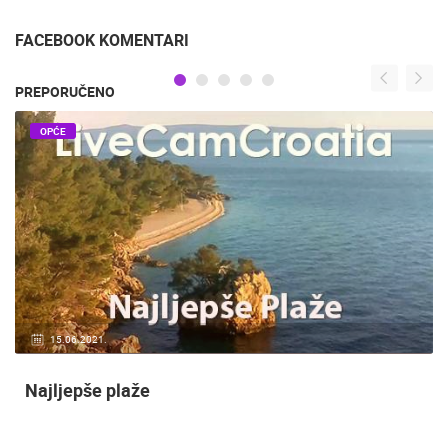
SPLIT - POVORKA
SPLIT 7.5.2016. SVETI
ALKARA 6.7.2015.
DUJE
FACEBOOK KOMENTARI
PREPORUČENO
OPĆE
20.01.2021.
3 KAMERA(E)
Nadzor kuće!