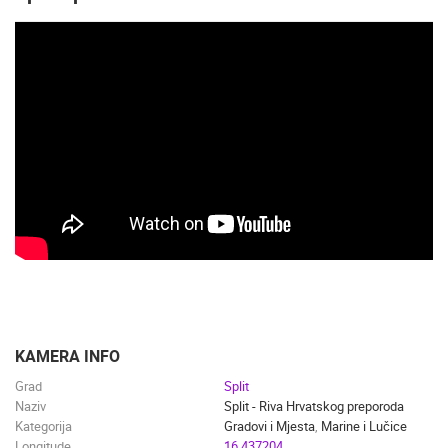
PLAŽE
MARINE I LUČICE
ZOO
DOGAĐANJA I ZANIMLJIVOSTI
TRANSPORT I PROMET
ZNAMENITOSTI
SVJETSKA BAŠTINA
SPORT
KAMERA INFO
Grad
Split
Naziv
Split - Riva Hrvatskog preporoda
Kategorija
Gradovi i Mjesta
,
Marine i Lučice
Longitude
16.437204