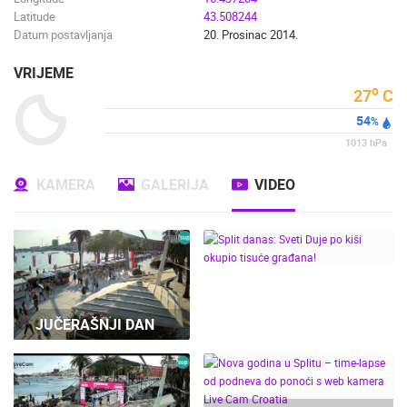
Latitude
43.508244
Datum postavljanja
20. Prosinac 2014.
VRIJEME
o
27
C
54
%
1013
hPa
KAMERA
GALERIJA
VIDEO
SPLIT DANAS: SVETI
JUČERAŠNJI DAN
DUJE PO KIŠI OKUPIO
TISUĆE GRAĐANA!