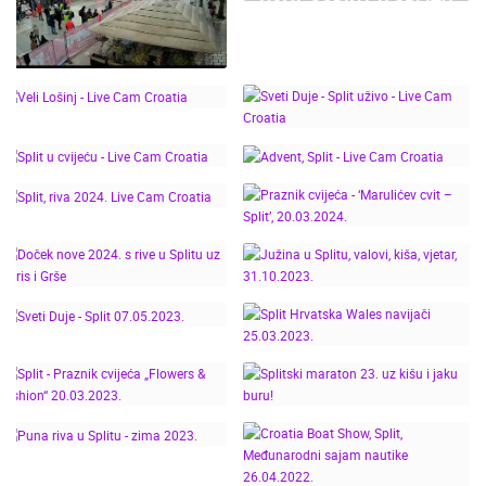
NOVA GODINA U SPLITU
– TIME-LAPSE OD
PODNEVA DO PONOĆI S
WEB KAMERA LIVE CAM
CROATIA
SPLITSKI MARATON PO
JAKOM JUGU! TRKAČI
PRKOSILI OLUJI - SPLIT
MARATHON 2026.
SVETI DUJE - SPLIT
VELI LOŠINJ - LIVE CAM
UŽIVO - LIVE CAM
CROATIA
CROATIA
SPLIT U CVIJEĆU - LIVE
ADVENT, SPLIT - LIVE
CAM CROATIA
CAM CROATIA
PRAZNIK CVIJEĆA -
SPLIT, RIVA 2024. LIVE
‘MARULIĆEV CVIT –
CAM CROATIA
SPLIT’, 20.03.2024.
DOČEK NOVE 2024. S
JUŽINA U SPLITU,
RIVE U SPLITU UZ
VALOVI, KIŠA, VJETAR,
DORIS I GRŠE
31.10.2023.
SPLIT HRVATSKA
SVETI DUJE - SPLIT
WALES NAVIJAČI
07.05.2023.
25.03.2023.
SPLIT - PRAZNIK
CVIJEĆA „FLOWERS &
SPLITSKI MARATON 23.