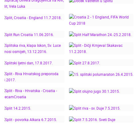
SPLIT DOČEK NOVE
ADVENT - 14.12.2019.
7.9.2019.
19. SPLITSKI
2019. S MAGAZINOM I
POLUMARATON - DM
JASMINOM
DJEČJE MILJE
STAVROSOM
ISPRAĆAJ OLIVERA
DOČEK VATRENIH U
DRAGOJEVIĆA NA RIVI,
SPLITU
SPLIT, VELA LUKA
CROATIA 2 - 1
SPLIT, CROATIA -
ENGLAND, FIFA WORLD
ENGLAND 11.7.2018.
SPLIT HALF
CUP 2018
SPLIT RUN CROATIA
MARATHON
SPLITSKA RIVA, KLAPA
11.06.2016.
24.-25.2.2018.
ISKON, SV. LUCE
DONOSI OSMIJEH,
SPLIT - DIČJI KRNJEVAL
13.12.2016.
SKAKAVAC 11.2.2018.
SPLITSKI LJETNI DAN,
15. SPLITSKI
17.8.2017.
SPLIT 27.8.2017.
SPLIT - RIVA
POLUMARATON
HRVATSKOG
26.4.2015.
PREPORODA 2.8.2017.
SPLIT - RIVA -
SPLIT OLUJNO JUGO
HRVATSKA - CROATIA -
30.1.2015.
LIVECAMCROATIA
SPLIT RIVA - SV. DUJE
SPLIT 14.2.2015.
7.5.2015.