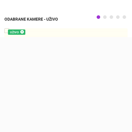
ODABRANE KAMERE - UŽIVO
UŽIVO
KAMP ŠIMUNI, HD OKRETNA KAMERA
ŠIMUNI