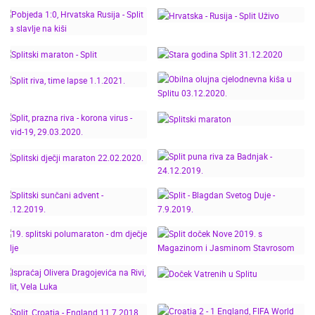
SAJAM NAUTIKE
26.04.2022.
KIŠNI 24. SPLITSKI
SPLIT MARATHON
POLUMARATON -
2025. LIVE CAM
POBJEDA 1:0,
25.02.2024.
CROATIA
HRVATSKA RUSIJA -
HRVATSKA - RUSIJA -
SPLIT RIVA SLAVLJE NA
SPLIT UŽIVO
KIŠI
SPLITSKI MARATON -
STARA GODINA SPLIT
SPLIT
31.12.2020
OBILNA OLUJNA
SPLIT RIVA, TIME
CJELODNEVNA KIŠA U
LAPSE 1.1.2021.
SPLITU 03.12.2020.
SPLIT, PRAZNA RIVA -
KORONA VIRUS -
SPLITSKI MARATON
COVID-19, 29.03.2020.
SPLITSKI DJEČJI
SPLIT PUNA RIVA ZA
MARATON 22.02.2020.
BADNJAK - 24.12.2019.
SPLIT - BLAGDAN
SPLITSKI SUNČANI
SVETOG DUJE -
SPLIT DOČEK NOVE
ADVENT - 14.12.2019.
7.9.2019.
19. SPLITSKI
2019. S MAGAZINOM I
POLUMARATON - DM
JASMINOM
DJEČJE MILJE
STAVROSOM