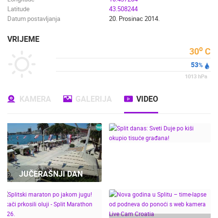
Latitude
43.508244
Datum postavljanja
20. Prosinac 2014.
VRIJEME
o
30
C
53
%
1013
hPa
KAMERA
GALERIJA
VIDEO
SPLIT DANAS: SVETI
JUČERAŠNJI DAN
DUJE PO KIŠI OKUPIO
TISUĆE GRAĐANA!