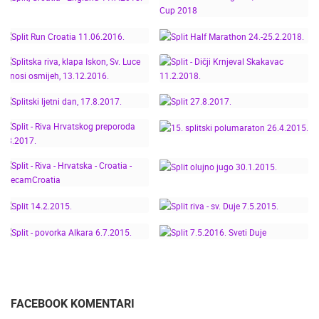
ISPRAĆAJ OLIVERA
DOČEK VATRENIH U
DRAGOJEVIĆA NA RIVI,
SPLITU
SPLIT, VELA LUKA
CROATIA 2 - 1
SPLIT, CROATIA -
ENGLAND, FIFA WORLD
ENGLAND 11.7.2018.
SPLIT HALF
CUP 2018
SPLIT RUN CROATIA
MARATHON
SPLITSKA RIVA, KLAPA
11.06.2016.
24.-25.2.2018.
ISKON, SV. LUCE
DONOSI OSMIJEH,
SPLIT - DIČJI KRNJEVAL
13.12.2016.
SKAKAVAC 11.2.2018.
SPLITSKI LJETNI DAN,
15. SPLITSKI
17.8.2017.
SPLIT 27.8.2017.
SPLIT - RIVA
POLUMARATON
HRVATSKOG
26.4.2015.
PREPORODA 2.8.2017.
SPLIT - RIVA -
SPLIT OLUJNO JUGO
HRVATSKA - CROATIA -
30.1.2015.
LIVECAMCROATIA
SPLIT RIVA - SV. DUJE
SPLIT 14.2.2015.
7.5.2015.
SPLIT - POVORKA
SPLIT 7.5.2016. SVETI
ALKARA 6.7.2015.
DUJE
FACEBOOK KOMENTARI