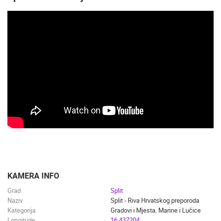
KAMERA INFO
Grad
Split
Naziv
Split - Riva Hrvatskog preporoda
Kategorija
Gradovi i Mjesta
,
Marine i Lučice
Longitude
16.437204