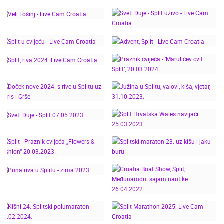
NOVA GODINA U SPLITU
SPLITSKI MARATON PO
– TIME-LAPSE OD
JAKOM JUGU! TRKAČI
PODNEVA DO PONOĆI S
PRKOSILI OLUJI - SPLIT
WEB KAMERA LIVE CAM
MARATHON 2026.
CROATIA
SVETI DUJE - SPLIT
VELI LOŠINJ - LIVE CAM
UŽIVO - LIVE CAM
CROATIA
CROATIA
SPLIT U CVIJEĆU - LIVE
ADVENT, SPLIT - LIVE
CAM CROATIA
CAM CROATIA
PRAZNIK CVIJEĆA -
SPLIT, RIVA 2024. LIVE
‘MARULIĆEV CVIT –
CAM CROATIA
SPLIT’, 20.03.2024.
DOČEK NOVE 2024. S
JUŽINA U SPLITU,
RIVE U SPLITU UZ
VALOVI, KIŠA, VJETAR,
DORIS I GRŠE
31.10.2023.
SPLIT HRVATSKA
SVETI DUJE - SPLIT
WALES NAVIJAČI
07.05.2023.
25.03.2023.
SPLIT - PRAZNIK
CVIJEĆA „FLOWERS &
SPLITSKI MARATON 23.
FASHION“ 20.03.2023.
UZ KIŠU I JAKU BURU!
CROATIA BOAT SHOW,
PUNA RIVA U SPLITU -
SPLIT, MEĐUNARODNI
ZIMA 2023.