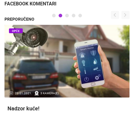
ALKARA 6.7.2015.
DUJE
FACEBOOK KOMENTARI
PREPORUČENO
OPĆE
20.01.2021.
3 KAMERA(E)
Nadzor kuće!