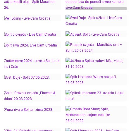
SPLIT DANAS: SVETI
DUJE PO KIŠI OKUPIO
NOVA GODINA U SPLITU
TISUĆE GRAĐANA!
SPLITSKI MARATON PO
– TIME-LAPSE OD
JAKOM JUGU! TRKAČI
PODNEVA DO PONOĆI S
PRKOSILI OLUJI - SPLIT
WEB KAMERA LIVE CAM
MARATHON 2026.
CROATIA
SVETI DUJE - SPLIT
VELI LOŠINJ - LIVE CAM
UŽIVO - LIVE CAM
CROATIA
CROATIA
SPLIT U CVIJEĆU - LIVE
ADVENT, SPLIT - LIVE
CAM CROATIA
CAM CROATIA
PRAZNIK CVIJEĆA -
SPLIT, RIVA 2024. LIVE
‘MARULIĆEV CVIT –
CAM CROATIA
SPLIT’, 20.03.2024.
DOČEK NOVE 2024. S
JUŽINA U SPLITU,
RIVE U SPLITU UZ
VALOVI, KIŠA, VJETAR,
DORIS I GRŠE
31.10.2023.
SPLIT HRVATSKA
SVETI DUJE - SPLIT
WALES NAVIJAČI
07.05.2023.
25.03.2023.
SPLIT - PRAZNIK
CVIJEĆA „FLOWERS &
SPLITSKI MARATON 23.
FASHION“ 20.03.2023.
UZ KIŠU I JAKU BURU!
CROATIA BOAT SHOW,