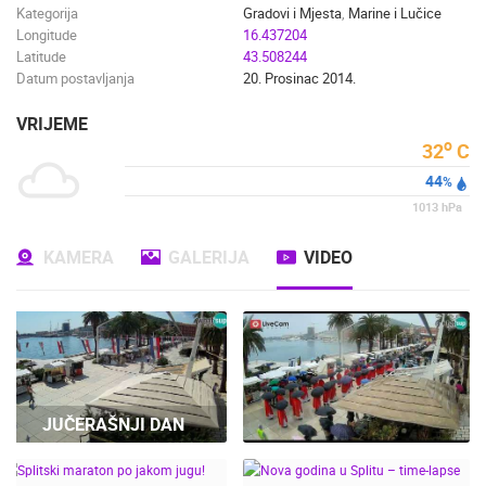
Kategorija
Gradovi i Mjesta
,
Marine i Lučice
Longitude
16.437204
Latitude
43.508244
Datum postavljanja
20. Prosinac 2014.
VRIJEME
o
32
C
44
%
1013
hPa
KAMERA
GALERIJA
VIDEO
JUČERAŠNJI DAN