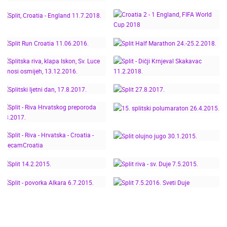
POLUMARATON - DM
JASMINOM
DJEČJE MILJE
STAVROSOM
ISPRAĆAJ OLIVERA
DOČEK VATRENIH U
DRAGOJEVIĆA NA RIVI,
SPLITU
SPLIT, VELA LUKA
CROATIA 2 - 1
SPLIT, CROATIA -
ENGLAND, FIFA WORLD
ENGLAND 11.7.2018.
SPLIT HALF
CUP 2018
SPLIT RUN CROATIA
MARATHON
SPLITSKA RIVA, KLAPA
11.06.2016.
24.-25.2.2018.
ISKON, SV. LUCE
DONOSI OSMIJEH,
SPLIT - DIČJI KRNJEVAL
13.12.2016.
SKAKAVAC 11.2.2018.
SPLITSKI LJETNI DAN,
15. SPLITSKI
17.8.2017.
SPLIT 27.8.2017.
SPLIT - RIVA
POLUMARATON
HRVATSKOG
26.4.2015.
PREPORODA 2.8.2017.
SPLIT - RIVA -
SPLIT OLUJNO JUGO
HRVATSKA - CROATIA -
30.1.2015.
LIVECAMCROATIA
SPLIT RIVA - SV. DUJE
SPLIT 14.2.2015.
7.5.2015.
SPLIT - POVORKA
SPLIT 7.5.2016. SVETI