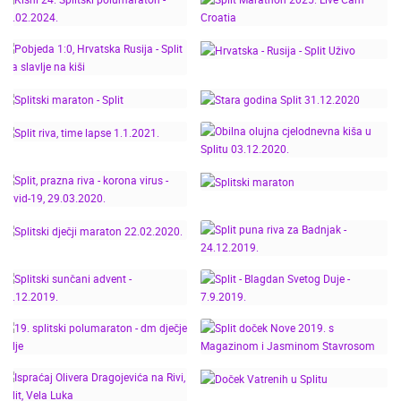
PUNA RIVA U SPLITU -
SPLIT, MEĐUNARODNI
ZIMA 2023.
SAJAM NAUTIKE
26.04.2022.
KIŠNI 24. SPLITSKI
SPLIT MARATHON
POLUMARATON -
2025. LIVE CAM
POBJEDA 1:0,
25.02.2024.
CROATIA
HRVATSKA RUSIJA -
HRVATSKA - RUSIJA -
SPLIT RIVA SLAVLJE NA
SPLIT UŽIVO
KIŠI
SPLITSKI MARATON -
STARA GODINA SPLIT
SPLIT
31.12.2020
OBILNA OLUJNA
SPLIT RIVA, TIME
CJELODNEVNA KIŠA U
LAPSE 1.1.2021.
SPLITU 03.12.2020.
SPLIT, PRAZNA RIVA -
KORONA VIRUS -
SPLITSKI MARATON
COVID-19, 29.03.2020.
SPLITSKI DJEČJI
SPLIT PUNA RIVA ZA
MARATON 22.02.2020.
BADNJAK - 24.12.2019.
SPLIT - BLAGDAN
SPLITSKI SUNČANI
SVETOG DUJE -
SPLIT DOČEK NOVE
ADVENT - 14.12.2019.
7.9.2019.
19. SPLITSKI
2019. S MAGAZINOM I