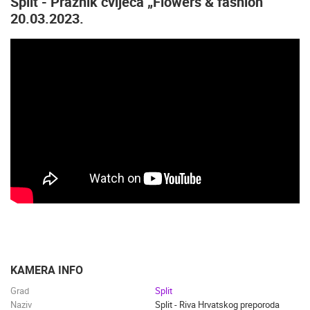
Split - Praznik cvijeća „Flowers & fashion“
20.03.2023.
KAMERA INFO
Grad
Split
Naziv
Split - Riva Hrvatskog preporoda