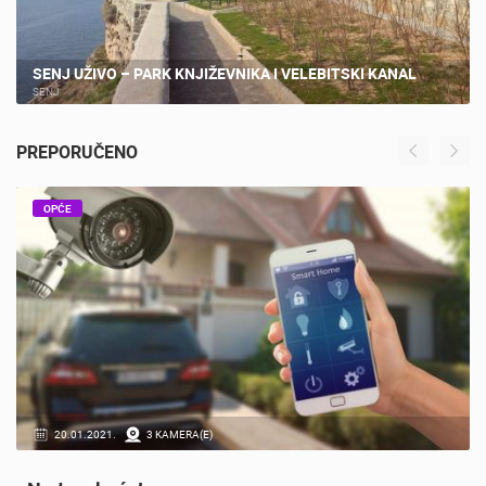
SENJ UŽIVO – PARK KNJIŽEVNIKA I VELEBITSKI KANAL
SENJ
PREPORUČENO
OPĆE
20.01.2021.
3 KAMERA(E)