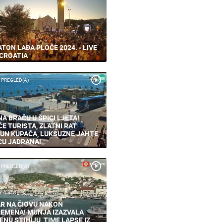
TON LAĐA PLOČE 2024. - LIVE
CROATIA
 PREGLED(A)
NA BRAČU U ŠPICI LJETA!
ĆE TURISTA, ZLATNI RAT
UN KUPAČA, LUKSUZNE JAHTE
CU JADRANA!
 PREGLED(A)
R NA ČIOVU NAKON
EMENA! MUNJA IZAZVALA
ENU STIHIJU, TIME LAPSE IZ