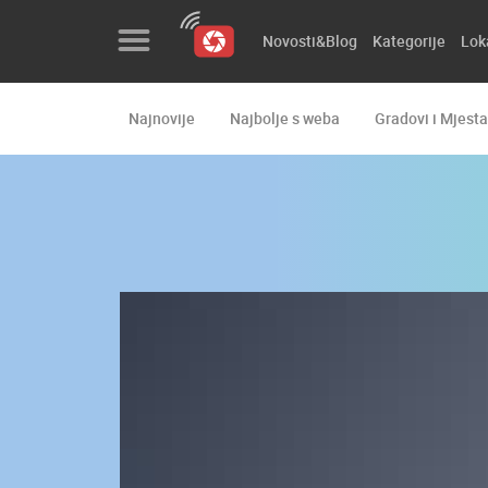
Novosti&Blog
Kategorije
Lok
Najnovije
Najbolje s weba
Gradovi i Mjesta
Novosti&Blog
Kategorije
Lokacije
Event&Site
Izdvojeno
Povijest
Karta