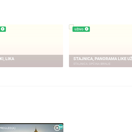
UŽIVO
UŽIV
E ČELIMBAŠA
MRKOPALJ, SKI CENTAR
BRI
MRKOPALJ
BRINJ
PREGLED(A)