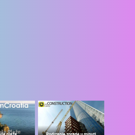
pše plaže
Podizanje zgrade u minuti