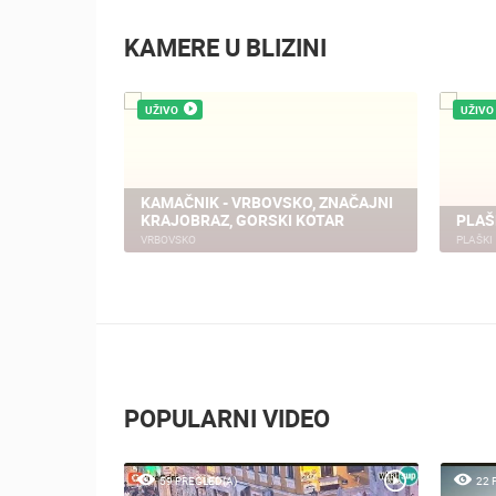
KAMERE U BLIZINI
UŽIVO
UŽIVO
MRKOPALJ SANJKALIŠTE
ČELIMBAŠA
MRKOPALJ SKIJALIŠT
MRKOPALJ
MRKOPALJ
POPULARNI VIDEO
59 PREGLED(A)
22 