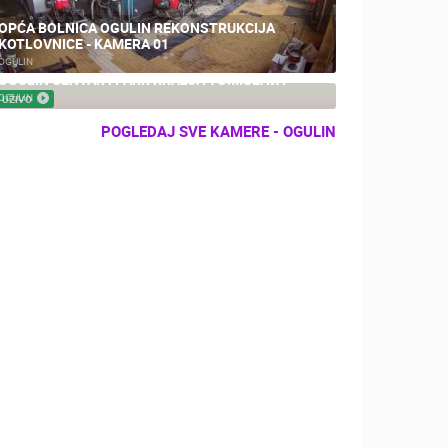
OPĆA BOLNICA OGULIN REKONSTRUKCIJA
KOTLOVNICE - KAMERA 01
OGULIN
OGULIN CENTAR I PARK KRALJA TOMISLAVA
OGULIN
UŽIVO
POGLEDAJ SVE KAMERE - OGULIN