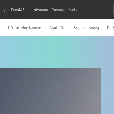
acije
Event&Site
Izdvojeno
Povijest
Karta
HD - okretne kamere
Gradilišta
Skijanje i snijeg
Pla