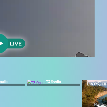
gulin
TZ Ogulin
UŽIVO
0 GLEDATELJ(A)
UŽIVO
0 GLEDATELJ(A)
Najlje