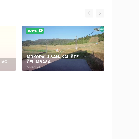
O
UŽIVO
IZLETIŠTE ZELENI VIR - VRAŽJ
NJE CENTAR
PROLAZ
E
SKRAD