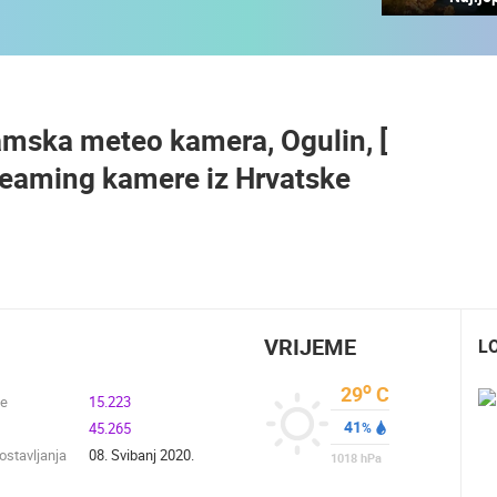
A
MRKOPALJ SANJKALIŠTE
MRKOPALJ SKIJALIŠTE ČELIMBAŠA
ČELIMBAŠA
MRKOPALJ
MRKOPALJ
ramska meteo kamera, Ogulin, [
HD - OKRETNE KAMERE
GRADILIŠTA
SKIJANJE I SNIJEG
PLAŽE
MARINE I LUČICE
reaming kamere iz Hrvatske
SVJETSKA BAŠTINA
SPORT
VRIJEME
L
o
29
C
de
15.223
41
45.265
%
stavljanja
08. Svibanj 2020.
1018
hPa