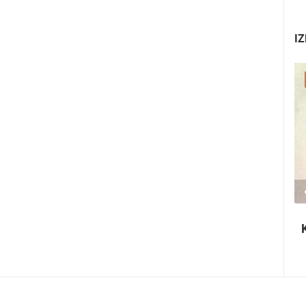
IZ
30.07.2026. - 30.07.2026.
2.03M PREGLED(A)
2 KAMERA(E)
Ninska šokolijada - autentična turistička
priča