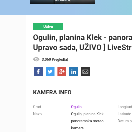
SUTIVAN, OTOK BRAČ PANORAMSK
OKRETNA KAMERA
SUTIVAN
KATEGORIJE KAMERA
Uživo
Ogulin, planina Klek - pano
NAJBOLJE S WEBA
GRADOVI I MJESTA
Upravo sada, UŽIVO ] LiveSt
TRANSPORT I PROMET
ZNAMENITOSTI
3.060 Pregled(a)
KAMERA INFO
Grad
Ogulin
Longitu
Naziv
Ogulin, planina Klek -
Latitude
panoramska meteo
Datum po
kamera