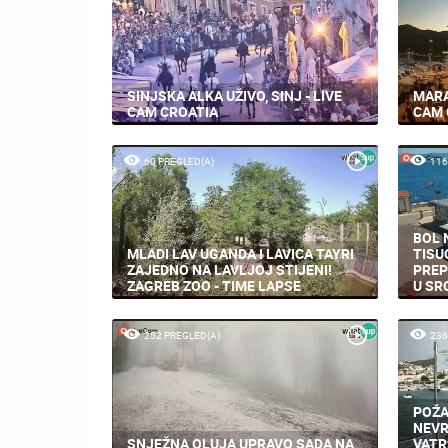
SINJSKA ALKA UŽIVO, SINJ - LIVE
MARA
CAM CROATIA
CAM 
60 PREGLED(A)
116
BOL 
MLADI LAV UGANDA I LAVICA TAYRI
TISU
ZAJEDNO NA LAVLJOJ STIJENI!
PREP
ZAGREB ZOO - TIME LAPSE
U SR
252 PREGLED(A)
236
POŽA
NEVR
SNJEŽNA OLUJA UPRAVO SADA NA
VATR