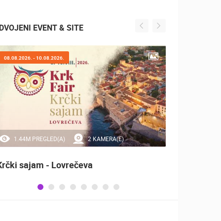
DVOJENI EVENT & SITE
08.08.2026. - 10.08.2026.
07.08.2
1.44M PREGLED(A)
2 KAMERA(E)
20
Krčki sajam - Lovrečeva
Sinjsk