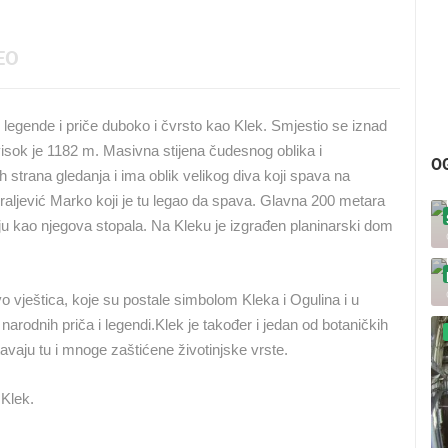
EO
e legende i priče duboko i čvrsto kao Klek. Smjestio se iznad
visok je 1182 m. Masivna stijena čudesnog oblika i
O
ih strana gledanja i ima oblik velikog diva koji spava na
aljević Marko koji je tu legao da spava. Glavna 200 metara
daju kao njegova stopala. Na Kleku je izgrađen planinarski dom
 vještica, koje su postale simbolom Kleka i Ogulina i u
narodnih priča i legendi.
Klek je također i jedan od botaničkih
tavaju tu i mnoge zaštićene životinjske vrste.
 Klek.