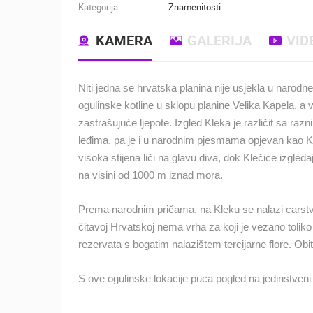
Kategorija
Znamenitosti
KAMERA
GALERIJA
VID
Niti jedna se hrvatska planina nije usjekla u narodn
ogulinske kotline u sklopu planine Velika Kapela, a 
zastrašujuće ljepote. Izgled Kleka je različit sa razn
leđima, pa je i u narodnim pjesmama opjevan kao Kr
visoka stijena liči na glavu diva, dok Klečice izgle
na visini od 1000 m iznad mora.
Prema narodnim pričama, na Kleku se nalazi carstvo
čitavoj Hrvatskoj nema vrha za koji je vezano toliko 
rezervata s bogatim nalazištem tercijarne flore. Obi
S ove ogulinske lokacije puca pogled na jedinstveni