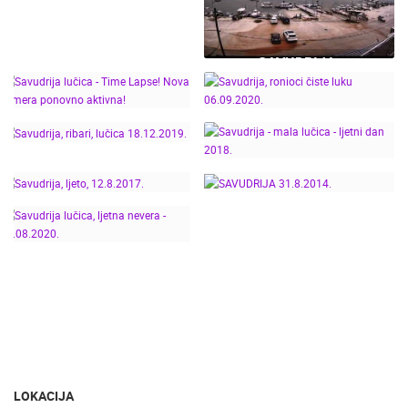
NAJNOVIJE KAMERE
UŽIVO
0 GLEDATELJ(A)
UŽIVO
SAVUDRIJA:
DRAMATIČNI
PROLAZAK OLUJE I
PROMJENA VREMENA –
SAVUDRIJA LUČICA -
TIME LAPSE
TIME LAPSE! NOVA
SAVUDRIJA, RONIOCI
KAMERA PONOVNO
ČISTE LUKU
SENJ UŽIVO – PARK KNJIŽEVNIKA I VELEBITSKI KANAL
BOL NA BR
AKTIVNA!
06.09.2020.
SENJ
BOL
SAVUDRIJA - MALA
SAVUDRIJA, RIBARI,
LUČICA - LJETNI DAN
KATEGORIJE KAMERA
LUČICA 18.12.2019.
2018.
NAJBOLJE S WEBA
GRADOVI I MJESTA
SAVUDRIJA, LJETO,
HD - OKRETNE KAMERE
GRADILIŠTA
SKIJANJE I SNIJEG
12.8.2017.
SAVUDRIJA 31.8.2014.
SAVUDRIJA LUČICA,
PLAŽE
MARINE I LUČICE
ZOO
LJETNA NEVERA -
DOGAĐANJA I ZANIMLJIVOSTI
TRANSPORT I PROMET
03.08.2020.
ZNAMENITOSTI
SVJETSKA BAŠTINA
SPORT
LOKACIJA