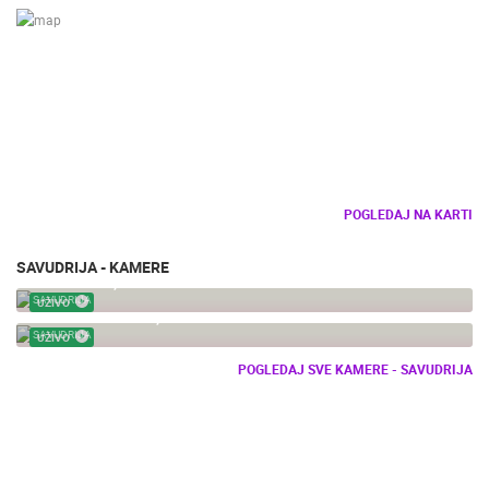
POGLEDAJ NA KARTI
SAVUDRIJA - KAMERE
SAVUDRIJA, GOLF TERENI ADRIATIC
SAVUDRIJA
UŽIVO
GOLF SAVUDRIJA, ADRIATIC - SKIPER RESORT
SAVUDRIJA
UŽIVO
POGLEDAJ SVE KAMERE - SAVUDRIJA