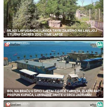
MLADI LAV UGANDA I LAVICA TAYRI ZAJEDNO NA LAVLJOJ
STIJENI! ZAGREB ZOO - TIME LAPSE
107 PREGLED(A)
BOL NA BRAČU U ŠPICI LJETA! TISUĆE TURISTA, ZLATNI RAT
PREPUN KUPAČA, LUKSUZNE JAHTE U SRCU JADRANA!
245 PREGLED(A)