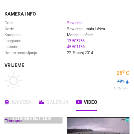
ENGLISH
KAMERA INFO
Grad
Savudrija
Naziv
Savudrija - mala lučica
Kategorija
Marine i Lučice
Longitude
13.503783
Latitude
45.501136
Datum postavljanja
22. Srpanj 2014.
VRIJEME
o
28
C
49
%
1015
hPa
KAMERA
GALERIJA
VIDEO
JUČERAŠNJI DAN