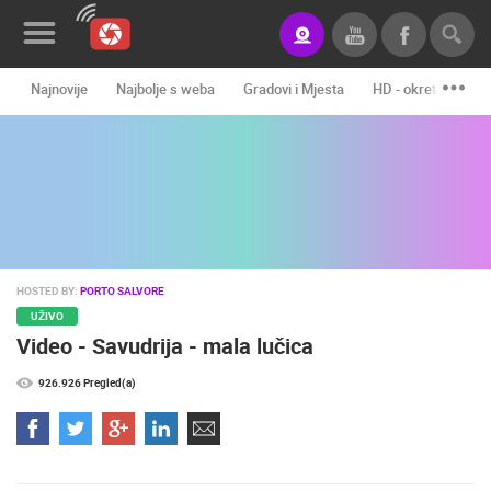
Najnovije
Najbolje s weba
Gradovi i Mjesta
HD - okretne kame
Novosti&Blog
Kategorije
Lokacije
Event&Site
HOSTED BY:
PORTO SALVORE
Izdvojeno
UŽIVO
Video - Savudrija - mala lučica
Povijest
926.926 Pregled(a)
Karta
KONTAKTIRAJTE
NAS