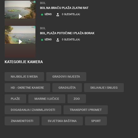
BOL
BOL NA BRAČU PLAŽA ZLATNI RAT
UŽIVO
0 GLEDATELJ(A)
BOL
BOL, PLAŽA POTOČINE I PLAŽA BORAK
UŽIVO
0 GLEDATELJ(A)
KATEGORIJE KAMERA
NAJBOLJE S WEBA
GRADOVI I MJESTA
HD - OKRETNE KAMERE
GRADILIŠTA
SKIJANJE I SNIJEG
PLAŽE
MARINE I LUČICE
ZOO
DOGAĐANJA I ZANIMLJIVOSTI
TRANSPORT I PROMET
ZNAMENITOSTI
SVJETSKA BAŠTINA
SPORT