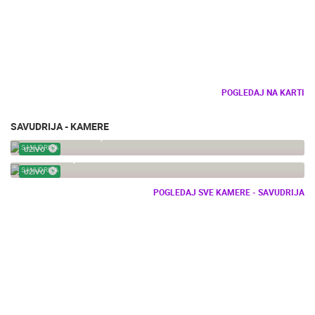
POGLEDAJ NA KARTI
SAVUDRIJA - KAMERE
GOLF SAVUDRIJA, ADRIATIC - SKIPER RESORT
SAVUDRIJA
UŽIVO
SAVUDRIJA, GOLF TERENI ADRIATIC
SAVUDRIJA
UŽIVO
POGLEDAJ SVE KAMERE - SAVUDRIJA