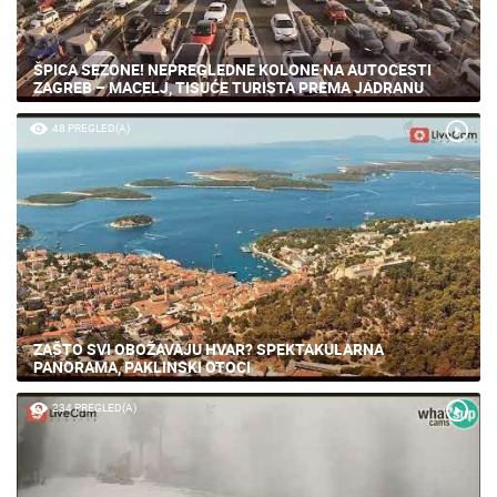
ŠPICA SEZONE! NEPREGLEDNE KOLONE NA AUTOCESTI
ZAGREB – MACELJ, TISUĆE TURISTA PREMA JADRANU
48 PREGLED(A)
ZAŠTO SVI OBOŽAVAJU HVAR? SPEKTAKULARNA
PANORAMA, PAKLINSKI OTOCI
234 PREGLED(A)