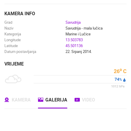
ENGLISH
KAMERA INFO
Grad
Savudrija
Naziv
Savudrija - mala lučica
Kategorija
Marine i Lučice
Longitude
13.503783
Latitude
45.501136
Datum postavljanja
22. Srpanj 2014.
VRIJEME
o
26
C
74
%
1012
hPa
KAMERA
GALERIJA
VIDEO
NAJNOVIJE KAMERE
UŽIVO
0 GLEDATELJ(A)
UŽIVO