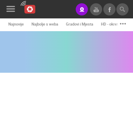
Najnovije
Najbolje s weba
Gradovi i Mjesta
HD - okretne kame
Novosti&Blog
Kategorije
Lokacije
Event&Site
Izdvojeno
Povijest
Karta
KONTAKTIRAJTE
NAS