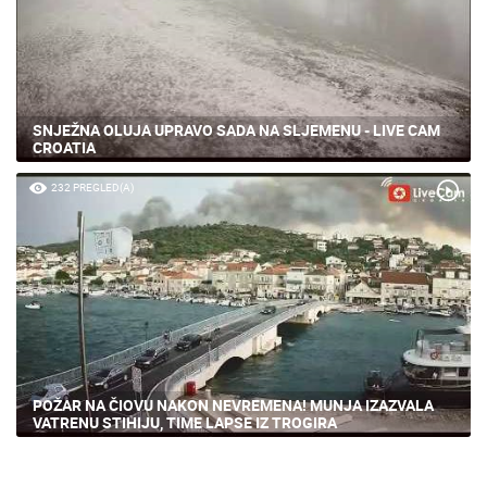
SNJEŽNA OLUJA UPRAVO SADA NA SLJEMENU - LIVE CAM
CROATIA
232 PREGLED(A)
POŽAR NA ČIOVU NAKON NEVREMENA! MUNJA IZAZVALA
VATRENU STIHIJU, TIME LAPSE IZ TROGIRA