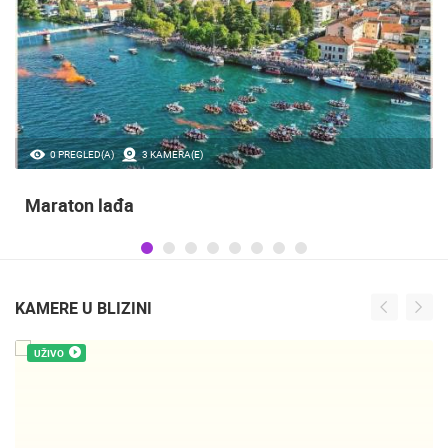
0 PREGLED(A)
3 KAMERA(E)
Maraton lađa
KAMERE U BLIZINI
UŽIVO