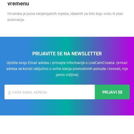
vremenu
Hrvatska je puna nevjerojatnih mjesta, idealnih za bilo koju vrstu ili plan
putovanja.
PRIJAVITE SE NA NEWSLETTER
Upišite svoju Email adresu i primajte informacije o LiveCamCroatia. (e-mail
adresa se koristi isključivo u svrhe slanja promotivnih ponuda i novosti, nije
javno vidljiva)
PRIJAVI SE