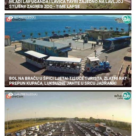
MLADI LAV UGANDA I LAVICA TAYRI ZAJEDNO NA LAVLJOJ
STIJENI! ZAGREB ZOO - TIME LAPSE
82 PREGLED(A)
BOL NA BRAČU U ŠPICI LJETA! TISUĆE TURISTA, ZLATNI RAT
PREPUN KUPAČA, LUKSUZNE JAHTE U SRCU JADRANA!
149 PREGLED(A)