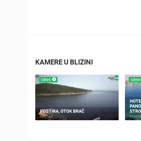
KAMERE U BLIZINI
UŽIVO
UŽIVO
HOTE
 PLAŽA
PANO
POSTIRA, OTOK BRAČ
STRO
POSTIRA
PODST