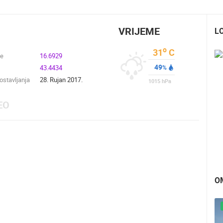
VRIJEME
L
o
31
C
de
16.6929
49
43.4434
%
stavljanja
28. Rujan 2017.
1015
hPa
EO
O
UŽIVO
0 GLEDATELJ(A)
UŽIVO
0 GLEDATELJ(A)