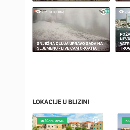
252 PREGLED(A)
234
POŽA
NEVR
SNJEŽNA OLUJA UPRAVO SADA NA
VATR
SLJEMENU - LIVE CAM CROATIA
TROG
LOKACIJE U BLIZINI
PJEŠČANE UVALE
PO