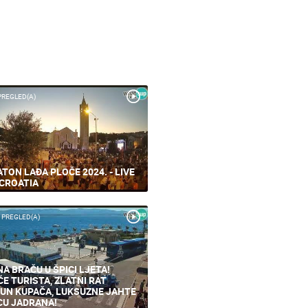
PREGLED(A)
TON LAĐA PLOČE 2024. - LIVE
CROATIA
 PREGLED(A)
NA BRAČU U ŠPICI LJETA!
ĆE TURISTA, ZLATNI RAT
UN KUPAČA, LUKSUZNE JAHTE
CU JADRANA!