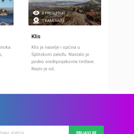
0 PREGLED(A)
0 
1 KAMERA(E)
1 
Klis
Trilj
 otoka
Klis je naselje i općina u
U zelen
m,
Splitskom zaleđu. Nastalo je
zagore 
podno srednjovjekovne tvrđave.
svega 3
Naziv je od…
od Mak
PRIJAVI SE