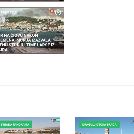
 PREGLED(A)
R NA ČIOVU NAKON
EMENA! MUNJA IZAZVALA
ENU STIHIJU, TIME LAPSE IZ
IRA
DSTRANA PANORAMA
DRAGULJ OTOKA BRAČA