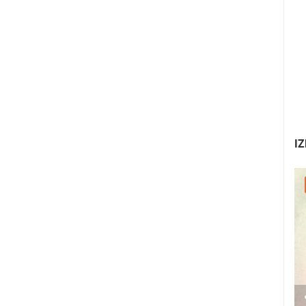
IZ
30.07.2026. - 30.07.2026.
2.03M PREGLED(A)
2 KAMERA(E)