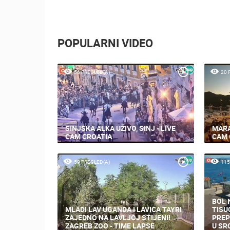
POPULARNI VIDEO
56 PREGLED(A)
20 
SINJSKA ALKA UŽIVO, SINJ - LIVE
MARA
CAM CROATIA
CAM 
59 PREGLED(A)
115
BOL 
MLADI LAV UGANDA I LAVICA TAYRI
TISU
ZAJEDNO NA LAVLJOJ STIJENI!
PREP
ZAGREB ZOO - TIME LAPSE
U SR