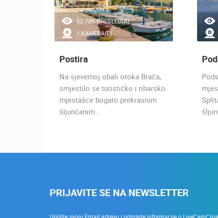
52.78K PREGLED(A)
1 KAMERA(E)
Postira
Pod
unih 17
Na sjevernoj obali otoka Brača,
Pods
je
smjestilo se turističko i ribarsko
mjes
 tom
mjestašce bogato prekrasnim
Spli
šljunčanim…
šlju
PRIJAVITE SE NA NEWSLETTER
Upišite svoju Email adresu i primajte informacije o LiveCamCroati