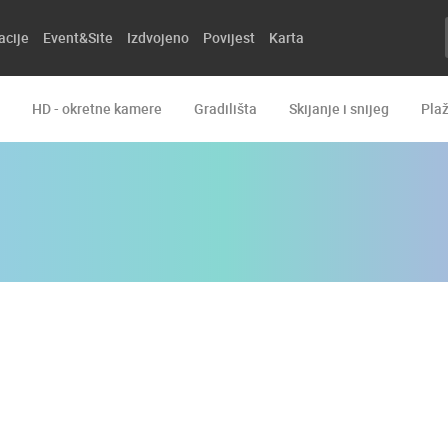
acije
Event&Site
Izdvojeno
Povijest
Karta
HD - okretne kamere
Gradilišta
Skijanje i snijeg
Pla