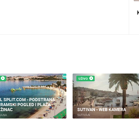
Ninska šokolijada - autentična turistička
priča
UŽIVO
L SPLIT.COM - PODSTRANA
RAMSKI POGLED I PLAŽA
ŽINAC
SUTIVAN - WEB KAMERA
RANA
SUTIVAN