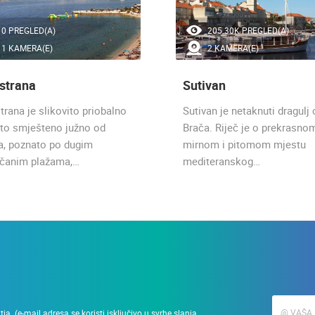
0 PREGLED(A)
205.30K PREGLED(A)
1 KAMERA(E)
2 KAMERA(E)
strana
Sutivan
trana je slikovito priobalno
Sutivan je netaknuti dragulj
to smješteno južno od
Brača. Riječ je o prekrasno
ta, poznato po dugim
mirnom i pitomom mjestu
nčanim plažama,…
mediteranskog…
a. (e-mail adresa se koristi isključivo u svrhe slanja