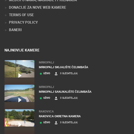
DONACIJE ZA NOVE WEB KAMERE
TERMS OF USE
PRIVACY POLICY
BANERI
NAJNOVIJE KAMERE
MRKOPALJ
MRKOPALJ SKIJALIŠTE ČELIMBAŠA
UŽIVO
0 GLEDATELJ(A)
MRKOPALJ
MRKOPALJ SANJKALIŠTE ČELIMBAŠA
UŽIVO
0 GLEDATELJ(A)
RAKOVICA
RAKOVICA OKRETNA KAMERA
UŽIVO
0 GLEDATELJ(A)