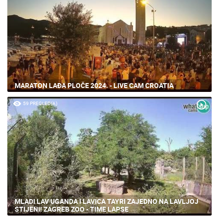
MARATON LAĐA PLOČE 2024. - LIVE CAM CROATIA
59 PREGLED(A)
MLADI LAV UGANDA I LAVICA TAYRI ZAJEDNO NA LAVLJOJ
STIJENI! ZAGREB ZOO - TIME LAPSE