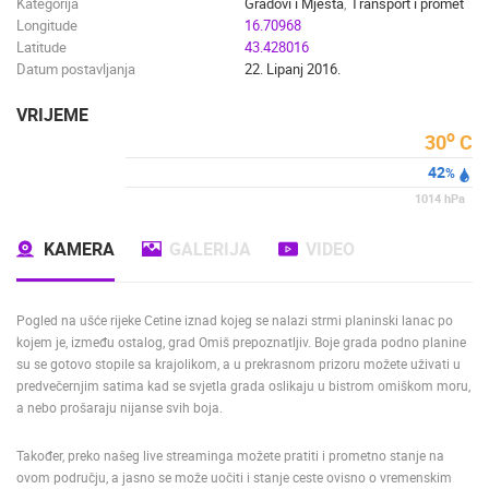
Kategorija
Gradovi i Mjesta
,
Transport i promet
Longitude
16.70968
Latitude
43.428016
Datum postavljanja
22. Lipanj 2016.
VRIJEME
o
30
C
42
%
1014
hPa
KAMERA
GALERIJA
VIDEO
Pogled na ušće rijeke Cetine iznad kojeg se nalazi strmi planinski lanac po
kojem je, između ostalog, grad Omiš prepoznatljiv. Boje grada podno planine
su se gotovo stopile sa krajolikom, a u prekrasnom prizoru možete uživati u
predvečernjim satima kad se svjetla grada oslikaju u bistrom omiškom moru,
a nebo prošaraju nijanse svih boja.
Također, preko našeg live streaminga možete pratiti i prometno stanje na
ovom području, a jasno se može uočiti i stanje ceste ovisno o vremenskim