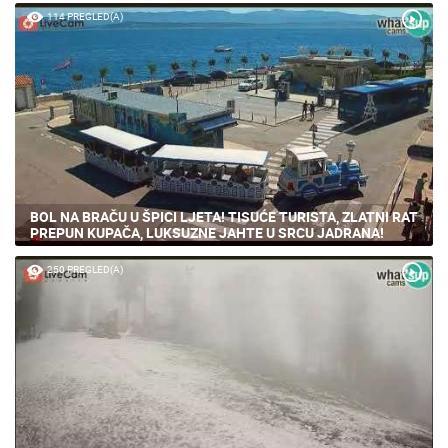
114 PREGLED(A)
BOL NA BRAČU U ŠPICI LJETA! TISUĆE TURISTA, ZLATNI RAT
PREPUN KUPAČA, LUKSUZNE JAHTE U SRCU JADRANA!
250 PREGLED(A)