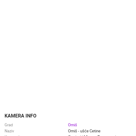
KATEGORIJE KAMERA
NAJBOLJE S WEBA
GRADOVI I MJESTA
HD - OKRETNE KAMERE
GRADILIŠTA
SKIJANJE I SNIJEG
PLAŽE
MARINE I LUČICE
ZOO
DOGAĐANJA I ZANIMLJIVOSTI
TRANSPORT I PROMET
ZNAMENITOSTI
SVJETSKA BAŠTINA
SPORT
KAMERA INFO
Grad
Omiš
Naziv
Omiš - ušće Cetine