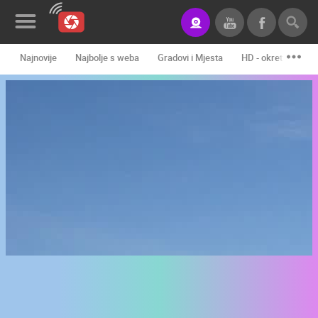
Najnovije
Najbolje s weba
Gradovi i Mjesta
HD - okretne kame
Novosti&Blog
Kategorije
Lokacije
Event&Site
Izdvojeno
Povijest
Karta
KONTAKTIRAJTE
NAS