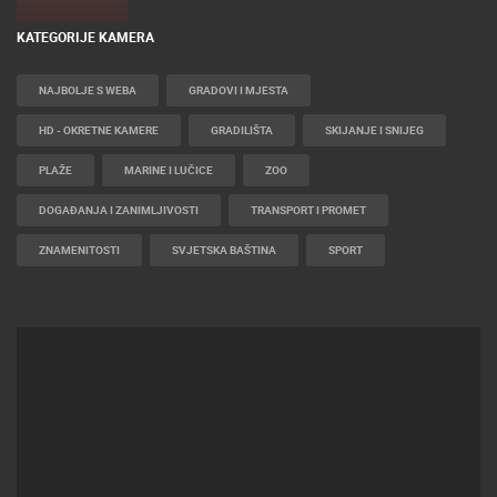
KATEGORIJE KAMERA
NAJBOLJE S WEBA
GRADOVI I MJESTA
HD - OKRETNE KAMERE
GRADILIŠTA
SKIJANJE I SNIJEG
PLAŽE
MARINE I LUČICE
ZOO
DOGAĐANJA I ZANIMLJIVOSTI
TRANSPORT I PROMET
ZNAMENITOSTI
SVJETSKA BAŠTINA
SPORT