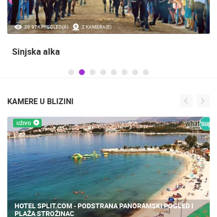
20.97K PREGLED(A)
2 KAMERA(E)
Sinjska alka
KAMERE U BLIZINI
UŽIVO
HOTEL SPLIT.COM - PODSTRANA PANORAMSKI POGLED I
PLAŽA STROŽINAC