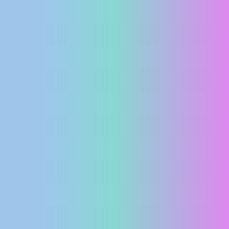
MEDIJI O
NAMA,
NAGRADE I
PRIZNANJA
DONACIJE
ZA NOVE
WEB
KAMERE
TERMS OF
USE
PRIVACY
POLICY
BANERI
HRVATSKI