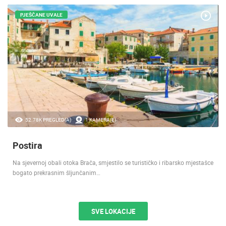
PJEŠČANE UVALE
52.78K PREGLED(A)
1 KAMERA(E)
Postira
Na sjevernoj obali otoka Brača, smjestilo se turističko i ribarsko mjestašce
bogato prekrasnim šljunčanim…
SVE LOKACIJE