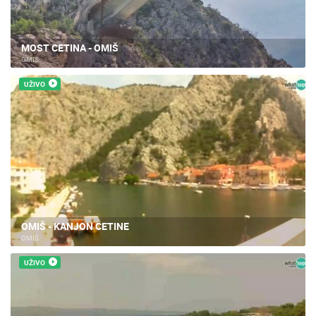
MOST CETINA - OMIŠ
OMIŠ
UŽIVO
OMIŠ - KANJON CETINE
OMIŠ
UŽIVO