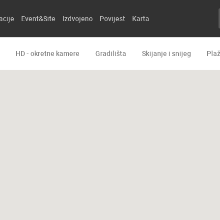
acije
Event&Site
Izdvojeno
Povijest
Karta
HD - okretne kamere
Gradilišta
Skijanje i snijeg
Pla