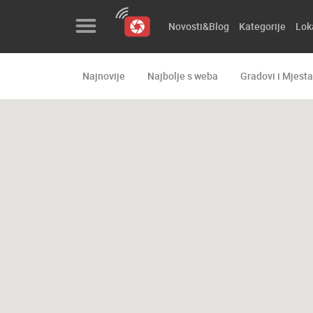
Novosti&Blog
Kategorije
Lok
Najnovije
Najbolje s weba
Gradovi i Mjesta
Novosti&Blog
Kategorije
Lokacije
Event&Site
Izdvojeno
Povijest
Karta