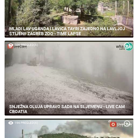
MLADI LAV UGANDA I LAVICA TAYRI ZAJEDNO NA LAVLJOJ
STIJENI! ZAGREB ZOO - TIME LAPSE
206 PREGLED(A)
SNJEŽNA OLUJA UPRAVO SADA NA SLJEMENU - LIVE CAM
CROATIA
196 PREGLED(A)