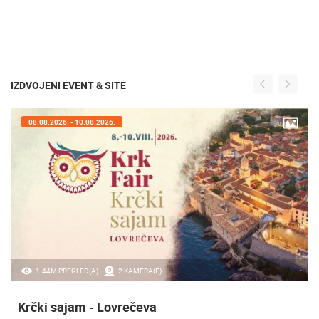
IZDVOJENI EVENT & SITE
 - 10.08.2026.
07.08.2026. -
EGLED(A)
2 KAMERA(E)
20.97K PRE
jam - Lovrečeva
Sinjska a