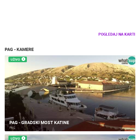
ZNAMENITOSTI
SVJETSKA BAŠTINA
SPORT
POGLEDAJ NA KARTI
PAG - KAMERE
UŽIVO
PAG - GRADSKI MOST KATINE
PAG
UŽIVO