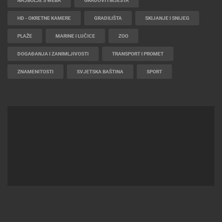
NAJBOLJE S WEBA
GRADOVI I MJESTA
HD - OKRETNE KAMERE
GRADILIŠTA
SKIJANJE I SNIJEG
PLAŽE
MARINE I LUČICE
ZOO
DOGAĐANJA I ZANIMLJIVOSTI
TRANSPORT I PROMET
ZNAMENITOSTI
SVJETSKA BAŠTINA
SPORT