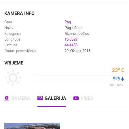
ENGLISH
KAMERA INFO
Grad
Pag
Naziv
Pag lučica
Kategorija
Marine i Lučice
Longitude
15.0529
Latitude
44.4438
Datum postavljanja
29. Ožujak 2018.
VRIJEME
o
23
C
63
%
1015
hPa
KAMERA
GALERIJA
VIDEO