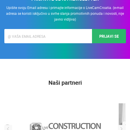
Upišite svoju Email adresu i primajte informacije o LiveCamCroatia. (e-mail
adresa se koristi isključivo u svrhe slanja promotivnih ponuda i novosti, nije
javno vidljiva)
PRIJAVI SE
Naši partneri