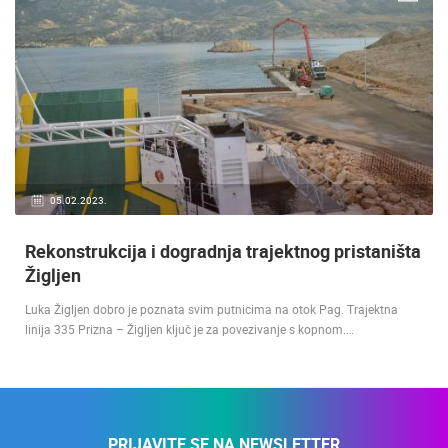
05.02.2023.
Rekonstrukcija i dogradnja trajektnog pristaništa
Žigljen
Luka Žigljen dobro je poznata svim putnicima na otok Pag. Trajektna
linija 335 Prizna – Žigljen ključ je za povezivanje s kopnom.…
PRIJAVITE SE NA NEWSLETTER