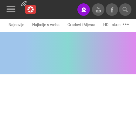
Najnovije
Najbolje s weba
Gradovi i Mjesta
HD - okretne kame
Novosti&Blog
Kategorije
Lokacije
Event&Site
Izdvojeno
Povijest
Karta
KONTAKTIRAJTE
NAS