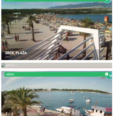
PLAŽE
MARINE I LUČICE
ZOO
DOGAĐANJA I ZANIMLJIVOSTI
TRANSPORT I PROMET
ZNAMENITOSTI
SVJETSKA BAŠTINA
SPORT
ZRĆE, PLAŽA
ZRĆE
KUSTIĆI - PAG
KUSTIĆI
22.25K
UŽIVO