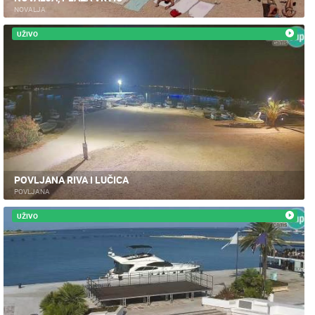
NOVALJA
UŽIVO
POVLJANA RIVA I LUČICA
POVLJANA
UŽIVO