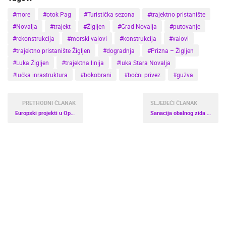
#more
#otok Pag
#Turistička sezona
#trajektno pristanište
#Novalja
#trajekt
#Žigljen
#Grad Novalja
#putovanje
#rekonstrukcija
#morski valovi
#konstrukcija
#valovi
#trajektno pristanište Žigljen
#dogradnja
#Prizna – Žigljen
#Luka Žigljen
#trajektna linija
#luka Stara Novalja
#lučka inrastruktura
#bokobrani
#bočni privez
#gužva
PRETHODNI ČLANAK
SLJEDEĆI ČLANAK
Europski projekti u Općini Bednja
Sanacija obalnog zida Stare rive u gradu Pagu