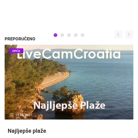
PREPORUČENO
OPĆE
20.01.2021.
3 KAMERA(E)
Nadzor kuće!