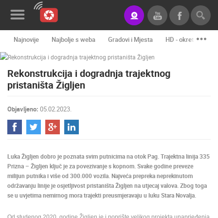
Najnovije
Najbolje s weba
Gradovi i Mjesta
HD - okretne kame
Novosti&Blog
Rekonstrukcija i dogradnja trajektnog
Kategorije
pristaništa Žigljen
Lokacije
Objavljeno:
05.02.2023.
Event&Site
Izdvojeno
Povijest
Luka Žigljen dobro je poznata svim putnicima na otok Pag. Trajektna linija 335
Prizna – Žigljen ključ je za povezivanje s kopnom. Svake godine preveze
Karta
milijun putnika i više od 300.000 vozila. Najveća prepreka neprekinutom
održavanju linije je osjetljivost pristaništa Žigljen na utjecaj valova. Zbog toga
se u uvjetima nemirnog mora trajekti preusmjeravaju u luku Stara Novalja.
KONTAKTIRAJTE
NAS
Od studenog 2020. godine Žigljen je i poprište velikog projekta unaprjeđenja