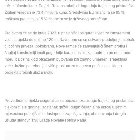
lučke infrastrukture. Projekt Rekonstrukcija i dogradnja trajektnog pristaništa
MEDIJI O
Žigljen vrijedan je 73,4 milijuna kuna. Sredstvima EU financira se 85 %
NAMA,
troškova projekta, a 15 % financira se iz državnog proračuna.
NAGRADE I
PRIZNANJA
Projektom će se do kraja 2023. u pristaništu osigurati uvjeti za istovremeni
DONACIJE
vez tri trajekta do dužine 120 m. Navedeno će se ostvariti produljenjem obale
ZA NOVE
tj. bočnih priveza (bokobrani). Nove rampe će zahvaljujući širem profilu i
WEB
šupljoj konstrukciji imati pogodnije karakteristike za upotrebu po nemirnom
KAMERE
moru, pa će rizik od otkazanih putovanja biti znatno umanjen. Trajektima
veće dužine potrebno je i više prostora za manevar pa će se u sklopu
TERMS OF
projekta proširiti ulaz u uvalu.
USE
PRIVACY
POLICY
Provedbom projekta osigurat će se pouzdanost usluge trajektnog pristaništa
BANERI
tijekom cijele godine. Izostanak gužvi i dugih čekanja na ukrcaj u ljetnim
mjesecima poboljšat će dostupnost zapošljavanja, obrazovanja i drugih
usluga stanovništvu Grada Novalje i otoka Paga.
HRVATSKI