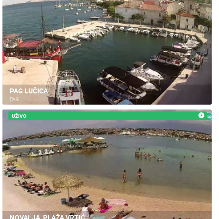
PAG LUČICA
PAG
UŽIVO
NOVALJA, PLAŽA VRTIĆ