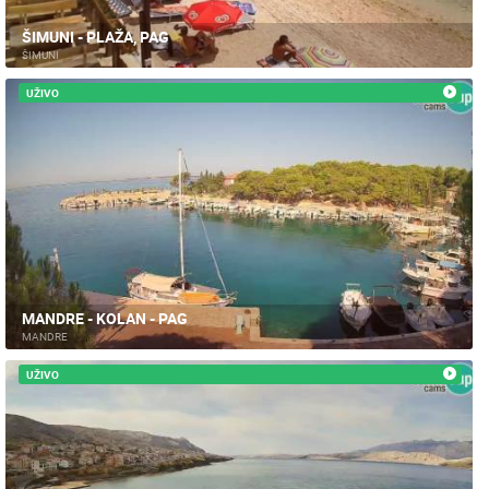
ŠIMUNI - PLAŽA, PAG
ŠIMUNI
UŽIVO
MANDRE - KOLAN - PAG
MANDRE
UŽIVO