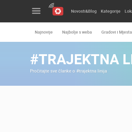
Novosti&Blog
Kategorije
Lok
Najnovije
Najbolje s weba
Gradovi i Mjesta
Novosti&Blog
Kategorije
#TRAJEKTNA L
Lokacije
Pročitajte sve članke o #trajektna linija
Event&Site
Izdvojeno
Povijest
Karta