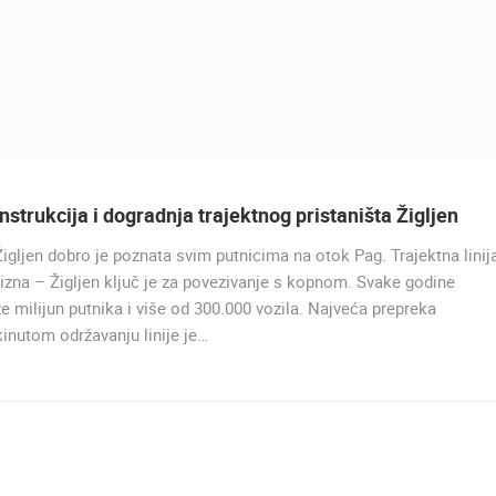
strukcija i dogradnja trajektnog pristaništa Žigljen
igljen dobro je poznata svim putnicima na otok Pag. Trajektna linij
UŽIVO
izna – Žigljen ključ je za povezivanje s kopnom. Svake godine
e milijun putnika i više od 300.000 vozila. Najveća prepreka
inutom održavanju linije je…
MURTER, PLAŽA SLANICA
MURTER
UŽIVO
0 GLEDATELJ(A)
UŽIVO
0 GLEDATELJ(A)