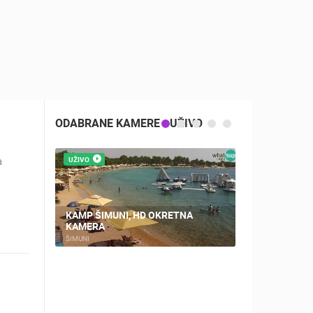
ODABRANE KAMERE - UŽIVO
a
UŽIVO
UŽIVO
KAMP ŠIMUNI, HD OKRETNA
KAMERA
PLOČE, CEN
ŠIMUNI
PLOČE