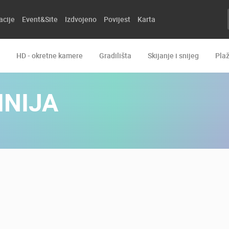
acije
Event&Site
Izdvojeno
Povijest
Karta
HD - okretne kamere
Gradilišta
Skijanje i snijeg
Pla
INIJA