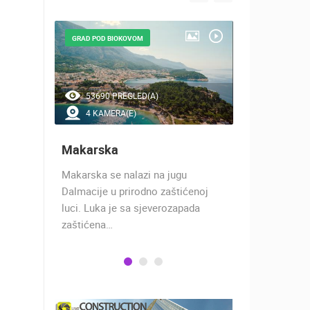
GRAD POD BIOKOVOM
NAJLJEPŠE Š
53690 PREGLED(A)
46098 P
4 KAMERA(E)
7 KAMER
Makarska
Baška Vo
h 17
Makarska se nalazi na jugu
Baška Voda,
 rimski
Dalmacije u prirodno zaštićenoj
naselje u ko
učju…
luci. Luka je sa sjeverozapada
trgovci, pom
zaštićena…