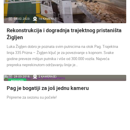
ENGLISH
05.02.2023.
16 KAMERA(E)
Rekonstrukcija i dogradnja trajektnog pristaništa
Žigljen
Luka Žigljen dobro je poznata svim putnicima na otok Pag. Trajektna
NAJNOVIJE KAMERE
linija 335 Prizna – Žigljen ključ je za povezivanje s kopnom. Svake
UŽIVO
0 GLEDATELJ(A)
UŽIVO
godine preveze milijun putnika i više od 300.000 vozila. Najveća
prepreka neprekinutom održavanju linije je…
29.03.2018.
2 KAMERA(E)
NOVOSTI
Pag je bogatiji za još jednu kameru
MRKOPALJ SANJKALIŠTE ČELIMBAŠA
MRKOPALJ 
Pripreme za sezonu su počele!
MRKOPALJ
MRKOPALJ
KATEGORIJE KAMERA
NAJBOLJE S WEBA
GRADOVI I MJESTA
HD - OKRETNE KAMERE
GRADILIŠTA
SKIJANJE I SNIJEG