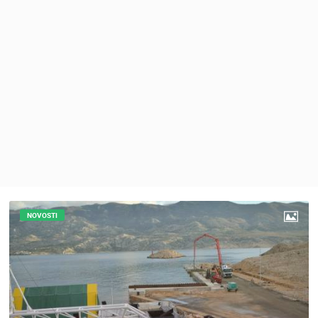
MEDIJI O
NAMA,
NAGRADE I
PRIZNANJA
DONACIJE
ZA NOVE
WEB
KAMERE
TERMS OF
USE
PRIVACY
POLICY
NOVOSTI
BANERI
HRVATSKI