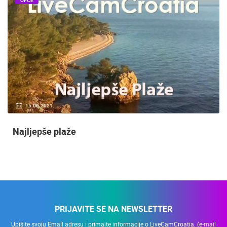
OPĆE
15.06.2021.
Najljepše plaže
PRIJAVITE SE NA NEWSLETTER
Upišite svoju Email adresu i primajte informacije o LiveCamCroatia. (e-mail