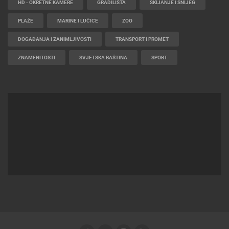
HD - OKRETNE KAMERE
GRADILIŠTA
SKIJANJE I SNIJEG
PLAŽE
MARINE I LUČICE
ZOO
DOGAĐANJA I ZANIMLJIVOSTI
TRANSPORT I PROMET
ZNAMENITOSTI
SVJETSKA BAŠTINA
SPORT