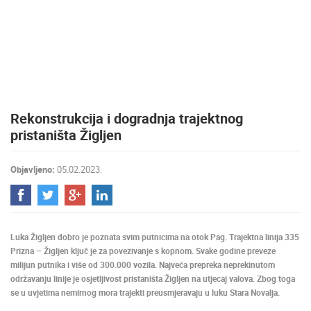
MEDIJI O
NAMA,
NAGRADE I
PRIZNANJA
DONACIJE
ZA NOVE
Rekonstrukcija i dogradnja trajektnog
WEB
KAMERE
pristaništa Žigljen
TERMS OF
USE
Objavljeno:
05.02.2023.
PRIVACY
POLICY
BANERI
Luka Žigljen dobro je poznata svim putnicima na otok Pag. Trajektna linija 335
Prizna – Žigljen ključ je za povezivanje s kopnom. Svake godine preveze
milijun putnika i više od 300.000 vozila. Najveća prepreka neprekinutom
održavanju linije je osjetljivost pristaništa Žigljen na utjecaj valova. Zbog toga
se u uvjetima nemirnog mora trajekti preusmjeravaju u luku Stara Novalja.
HRVATSKI