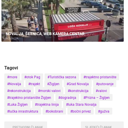
NOVALJA, ŠETNICA, WEB KAMERA CENTAR
NOVALJA
Tagovi
#more
#otok Pag
#Turistička sezona
#trajektno pristanište
#Novalja
#trajekt
#Žigljen
#Grad Novalja
#putovanje
#rekonstrukcija
#morski valovi
#konstrukcija
#valovi
#trajektno pristanište Žigljen
#dogradnja
#Prizna – Žigljen
#Luka Žigljen
#trajektna linija
#luka Stara Novalja
#lučka inrastruktura
#bokobrani
#bočni privez
#gužva
PRETHODNI ČLANAK
SLJEDEĆI ČLANAK