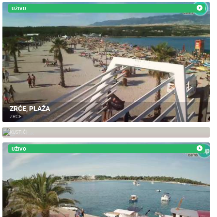
UŽIVO
ZRĆE, PLAŽA
ZRĆE
KUSTIĆI - PAG
KUSTIĆI
22.25K
UŽIVO