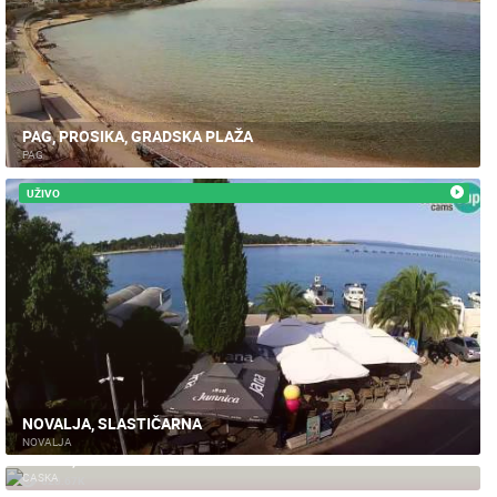
HD - OKRETNE KAMERE
GRADILIŠTA
SKIJANJE I SNIJEG
PLAŽE
MARINE I LUČICE
ZOO
DOGAĐANJA I ZANIMLJIVOSTI
TRANSPORT I PROMET
ZNAMENITOSTI
SVJETSKA BAŠTINA
SPORT
PAG, PROSIKA, GRADSKA PLAŽA
PAG
UŽIVO
NOVALJA, SLASTIČARNA
NOVALJA
CASKA, PAG
CASKA
620.67K