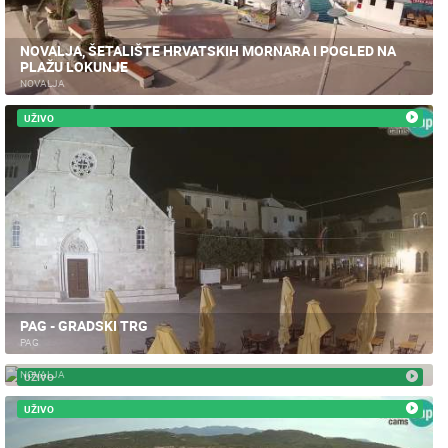
NOVALJA, ŠETALIŠTE HRVATSKIH MORNARA I POGLED NA
PLAŽU LOKUNJE
NOVALJA
UŽIVO
PAG - GRADSKI TRG
PAG
NOVALJA - TRG LOŽA
NOVALJA
UŽIVO
UŽIVO