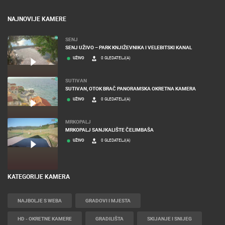
NAJNOVIJE KAMERE
SENJ
SENJ UŽIVO – PARK KNJIŽEVNIKA I VELEBITSKI KANAL
UŽIVO
0 GLEDATELJ(A)
SUTIVAN
SUTIVAN, OTOK BRAČ PANORAMSKA OKRETNA KAMERA
UŽIVO
0 GLEDATELJ(A)
MRKOPALJ
MRKOPALJ SANJKALIŠTE ČELIMBAŠA
UŽIVO
0 GLEDATELJ(A)
KATEGORIJE KAMERA
NAJBOLJE S WEBA
GRADOVI I MJESTA
HD - OKRETNE KAMERE
GRADILIŠTA
SKIJANJE I SNIJEG