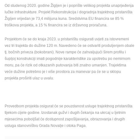
Od studenog 2020. godine Žigljen je i poprište velikog projekta unaprjeđenja
ENGLISH
lučke infrastrukture. Projekt Rekonstrukcija i dogradnja trajektnog pristaništa
Žigljen vrijedan je 73,4 milijuna kuna. Sredstvima EU financira se 85 %
troškova projekta, a 15 % financira se iz državnog proračuna.
Projektom će se do kraja 2023. u pristaništu osigurati uvjeti za istovremeni
vez tri trajekta do dužine 120 m. Navedeno će se ostvariti produljenjem obale
tj. bočnih priveza (bokobrani). Nove rampe će zahvaljujući širem profilu i
šupljoj konstrukciji imati pogodnije karakteristike za upotrebu po nemirnom
moru, pa će rizik od otkazanih putovanja biti znatno umanjen. Trajektima
veće dužine potrebno je i više prostora za manevar pa će se u sklopu
projekta proširiti ulaz u uvalu.
Provedbom projekta osigurat će se pouzdanost usluge trajektnog pristaništa
tijekom cijele godine. Izostanak gužvi i dugih čekanja na ukrcaj u ljetnim
mjesecima poboljšat će dostupnost zapošljavanja, obrazovanja i drugih
usluga stanovništvu Grada Novalje i otoka Paga.