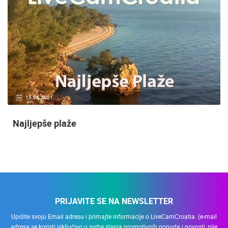
20.01.2021.
3 KAMERA(E)
Nadzor kuće!
PRIJAVITE SE NA NEWSLETTER
Upišite svoju Email adresu i primajte informacije o LiveCamCroatia. (e-mail
adresa se koristi isključivo u svrhe slanja promotivnih ponuda i novosti, nije