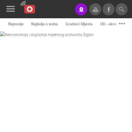
Najnovije
Najbolje s weba
Gradovi i Mjesta
HD - okretne kame
Novosti&Blog
Kategorije
Lokacije
Event&Site
Izdvojeno
Povijest
Karta
KONTAKTIRAJTE
NAS