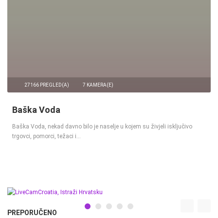
27166 PREGLED(A)
7 KAMERA(E)
Baška Voda
Baška Voda, nekad davno bilo je naselje u kojem su živjeli isključivo
trgovci, pomorci, težaci i…
PREPORUČENO