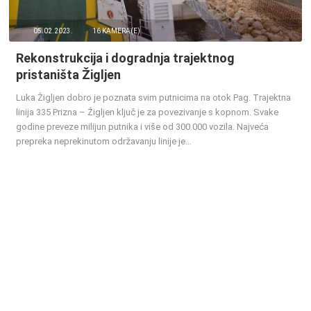
MEDIJI O
05.02.2023.
16 KAMERA(E)
NAMA,
NAGRADE I
Rekonstrukcija i dogradnja trajektnog
PRIZNANJA
pristaništa Žigljen
DONACIJE
Luka Žigljen dobro je poznata svim putnicima na otok Pag. Trajektna
ZA NOVE
linija 335 Prizna – Žigljen ključ je za povezivanje s kopnom. Svake
WEB
godine preveze milijun putnika i više od 300.000 vozila. Najveća
KAMERE
prepreka neprekinutom održavanju linije je…
TERMS OF
USE
PRIVACY
POLICY
BANERI
HRVATSKI