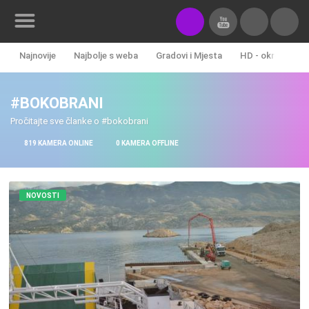
Najnovije
Najbolje s weba
Gradovi i Mjesta
HD - okretne ka
Novosti&Blog
#BOKOBRANI
Kategorije
Pročitajte sve članke o #bokobrani
Lokacije
819 KAMERA ONLINE
0 KAMERA OFFLINE
Event&Site
Izdvojeno
NOVOSTI
Povijest
Karta
KONTAKTIRAJTE
NAS