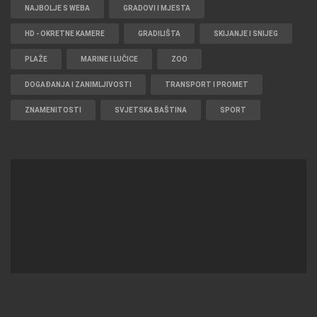
NAJBOLJE S WEBA
GRADOVI I MJESTA
HD - OKRETNE KAMERE
GRADILIŠTA
SKIJANJE I SNIJEG
PLAŽE
MARINE I LUČICE
ZOO
DOGAĐANJA I ZANIMLJIVOSTI
TRANSPORT I PROMET
ZNAMENITOSTI
SVJETSKA BAŠTINA
SPORT