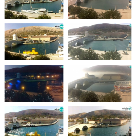
KATEGORIJE KAMERA
NAJBOLJE S WEBA
GRADOVI I MJESTA
HD - OKRETNE KAMERE
GRADILIŠTA
SKIJANJE I SNIJEG
PLAŽE
MARINE I LUČICE
ZOO
DOGAĐANJA I ZANIMLJIVOSTI
TRANSPORT I PROMET
ZNAMENITOSTI
SVJETSKA BAŠTINA
SPORT