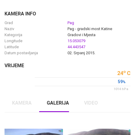
ENGLISH
KAMERA INFO
Grad
Pag
Naziv
Pag - gradski most Katine
Kategorija
Gradovi i Mjesta
Longitude
15.053079
Latitude
44.443547
Datum postavljanja
02. Srpanj 2015.
VRIJEME
o
24
C
59
%
1014
hPa
KAMERA
GALERIJA
VIDEO