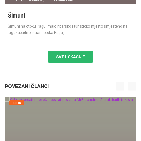
5.44M PREGLED(A)
2 KAMERA(E)
Šimuni
Šimuni na otoku Pagu, malo ribarsko i turističko mjesto smješteno na
jugozapadnoj strani otoka Paga,…
SVE LOKACIJE
POVEZANI ČLANCI
BLOG