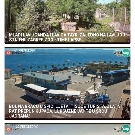
MLADI LAV UGANDA I LAVICA TAYRI ZAJEDNO NA LAVLJOJ
STIJENI! ZAGREB ZOO - TIME LAPSE
61 PREGLED(A)
BOL NA BRAČU U ŠPICI LJETA! TISUĆE TURISTA, ZLATNI
RAT PREPUN KUPAČA, LUKSUZNE JAHTE U SRCU
JADRANA!
122 PREGLED(A)