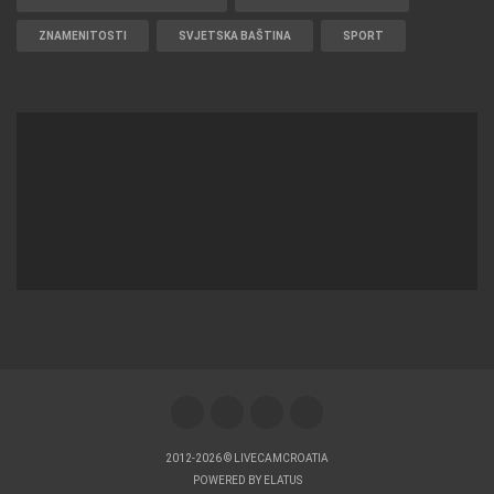
DOGAĐANJA I ZANIMLJIVOSTI
TRANSPORT I PROMET
ZNAMENITOSTI
SVJETSKA BAŠTINA
SPORT
2012-2026 © LIVECAMCROATIA