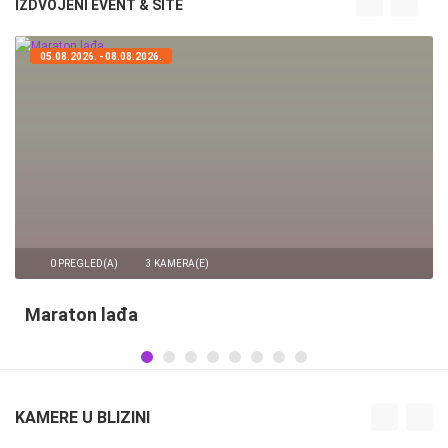
IZDVOJENI EVENT & SITE
05.08.2026. - 05.08.2026.
35.23M PREGLED(A)
56 KAMERA(E)
Obilježavanje Dana pobjede i domovinske
zahvalnosti te obljetnice VRO Oluja
KAMERE U BLIZINI