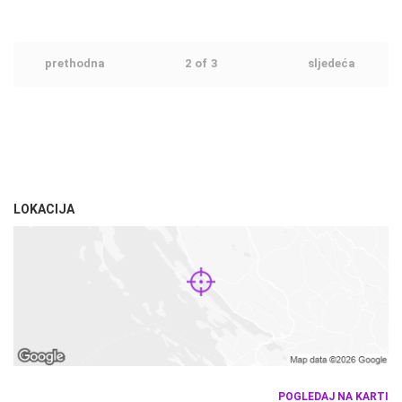
prethodna
2
of
3
sljedeća
LOKACIJA
POGLEDAJ NA KARTI