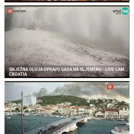
ZAŠTO SVI OBOŽAVAJU HVAR? SPEKTAKULARNA
PANORAMA, PAKLINSKI OTOCI
244 PREGLED(A)
SNJEŽNA OLUJA UPRAVO SADA NA SLJEMENU - LIVE CAM
CROATIA
240 PREGLED(A)