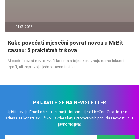
04.03.2026.
Kako povećati mjesečni povrat novca u MrBit
casinu: 5 praktičnih trikova
Mjesečni povrat novca zvuči kao mala tajna koju znaju samo iskusni
igrači, ali zapravo je jednostavna taktika.
PRIJAVITE SE NA NEWSLETTER
Upišite svoju Email adresu i primajte informacije o LiveCamCroatia. (e-mail
adresa se koristi isključivo u svrhe slanja promotivnih ponuda i novosti, nije
javno vidljiva)