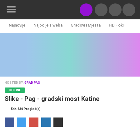
Najnovije
Najbolje s weba
Gradovi i Mjesta
HD - okretne ka
Novosti&Blog
Kategorije
Lokacije
Event&Site
HOSTED BY:
GRAD PAG
Izdvojeno
OFFLINE
Slike - Pag - gradski most Katine
Povijest
544.630 Pregled(a)
Karta
KONTAKTIRAJTE
NAS