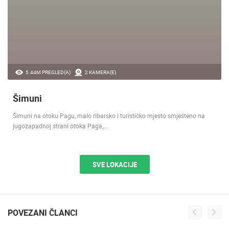
5.44M PREGLED(A)
2 KAMERA(E)
Šimuni
Šimuni na otoku Pagu, malo ribarsko i turističko mjesto smješteno na
jugozapadnoj strani otoka Paga,…
SVE LOKACIJE
POVEZANI ČLANCI