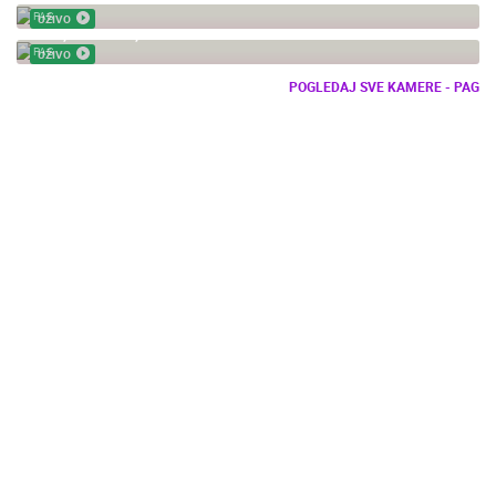
PAG
UŽIVO
PAG, PROSIKA, GRADSKA PLAŽA
PAG
UŽIVO
POGLEDAJ SVE KAMERE - PAG