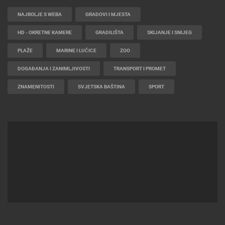
NAJBOLJE S WEBA
GRADOVI I MJESTA
HD - OKRETNE KAMERE
GRADILIŠTA
SKIJANJE I SNIJEG
PLAŽE
MARINE I LUČICE
ZOO
DOGAĐANJA I ZANIMLJIVOSTI
TRANSPORT I PROMET
ZNAMENITOSTI
SVJETSKA BAŠTINA
SPORT