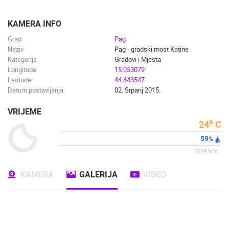
ENGLISH
KAMERA INFO
Grad
Pag
Naziv
Pag - gradski most Katine
Kategorija
Gradovi i Mjesta
Longitude
15.053079
Latitude
44.443547
Datum postavljanja
02. Srpanj 2015.
VRIJEME
o
24
C
59
%
1014
hPa
KAMERA
GALERIJA
VIDEO
NAJNOVIJE KAMERE