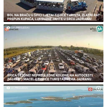
BOL NA BRAČU U ŠPICI LJETA! TISUĆE TURISTA, ZLATNI RAT
PREPUN KUPAČA, LUKSUZNE JAHTE U SRCU JADRANA!
121 PREGLED(A)
ŠPICA SEZONE! NEPREGLEDNE KOLONE NA AUTOCESTI
ZAGREB – MACELJ, TISUĆE TURISTA PREMA JADRANU
41 PREGLED(A)