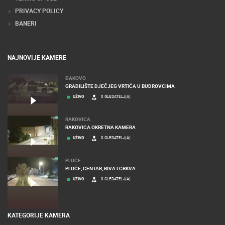
PRIVACY POLICY
BANERI
NAJNOVIJE KAMERE
ĐAKOVO
GRADILIŠTE DJEČJEG VRTIĆA U BUDROVCIMA
UŽIVO
0 GLEDATELJ(A)
RAKOVICA
RAKOVICA OKRETNA KAMERA
UŽIVO
0 GLEDATELJ(A)
PLOČE
PLOČE, CENTAR, RIVA I CRKVA
UŽIVO
0 GLEDATELJ(A)
KATEGORIJE KAMERA