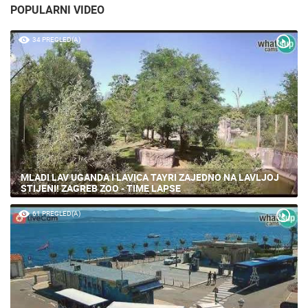
POPULARNI VIDEO
34 PREGLED(A)
MLADI LAV UGANDA I LAVICA TAYRI ZAJEDNO NA LAVLJOJ
STIJENI! ZAGREB ZOO - TIME LAPSE
61 PREGLED(A)