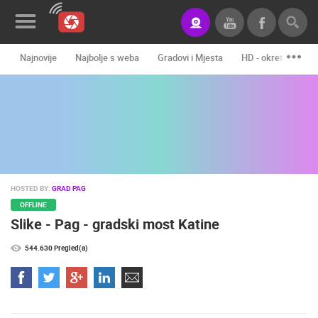
Najnovije
Najbolje s weba
Gradovi i Mjesta
HD - okretne kame
Novosti&Blog
Kategorije
Lokacije
Event&Site
HOSTED BY:
GRAD PAG
Izdvojeno
OFFLINE
Slike - Pag - gradski most Katine
Povijest
544.630 Pregled(a)
Karta
KONTAKTIRAJTE
NAS