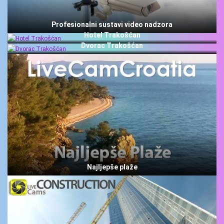
POLICY
BANERI
Profesionalni sustavi video nadzora
Hotel Trakošćan
Dvorac Trakošćan
HRVATSKI
ENGLISH
Najljepše plaže