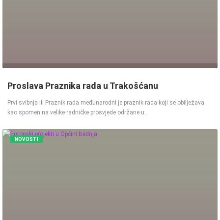
Proslava Praznika rada u Trakošćanu
Prvi svibnja ili Praznik rada međunarodni je praznik rada koji se obilježava
kao spomen na velike radničke prosvjede održane u…
NOVOSTI