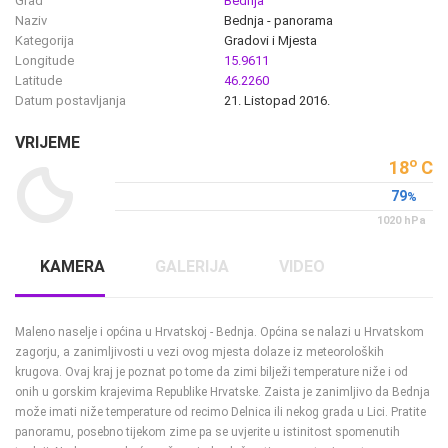
Grad
Bednja
Naziv
Bednja - panorama
Kategorija
Gradovi i Mjesta
Longitude
15.9611
Latitude
46.2260
Datum postavljanja
21. Listopad 2016.
VRIJEME
o
18
C
79
%
1020
hPa
KAMERA
GALERIJA
VIDEO
Maleno naselje i općina u Hrvatskoj - Bednja. Općina se nalazi u Hrvatskom
zagorju, a zanimljivosti u vezi ovog mjesta dolaze iz meteoroloških
NAJNOVIJE KAMERE
krugova. Ovaj kraj je poznat po tome da zimi bilježi temperature niže i od
onih u gorskim krajevima Republike Hrvatske. Zaista je zanimljivo da Bednja
RAKOVICA
JADRANSKA
VRBOSKA LIVE
UŽIVO
UŽIVO
UŽIVO
OKRETNA
MAGISTRALA
KAMERA,
može imati niže temperature od recimo Delnica ili nekog grada u Lici. Pratite
0
0
0
KAMERA
D8 UŽIVO
VRBOSKA
GLEDATELJ(A)
GLEDATELJ(A)
GLEDATELJ(A)
RAKOVICA
SENJ
VRBOSKA
panoramu, posebno tijekom zime pa se uvjerite u istinitost spomenutih