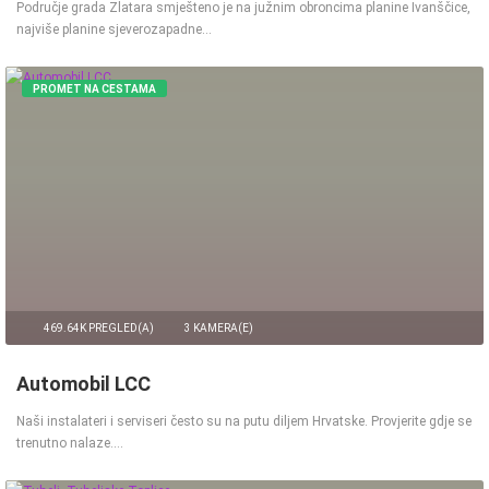
Područje grada Zlatara smješteno je na južnim obroncima planine Ivanščice,
najviše planine sjeverozapadne…
PROMET NA CESTAMA
469.64K PREGLED(A)
3 KAMERA(E)
Automobil LCC
Naši instalateri i serviseri često su na putu diljem Hrvatske. Provjerite gdje se
trenutno nalaze.…