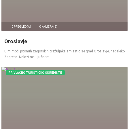
0 PREGLED(A)
0 KAMERA(E)
Oroslavje
U mirnoći pitomih zagorskih brežuljaka smjestio se grad Oroslavje, nedaleko
Zagreba. Nalazi se u južnom…
PRIVLAČNO TURISTIČKO ODREDIŠTE