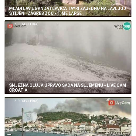
MLADI LAV UGANDA I LAVICA TAYRI ZAJEDNO NA LAVLJOJ
STIJENI! ZAGREB ZOO - TIME LAPSE
231 PREGLED(A)
SNJEŽNA OLUJA UPRAVO SADA NA SLJEMENU - LIVE CAM
CROATIA
219 PREGLED(A)