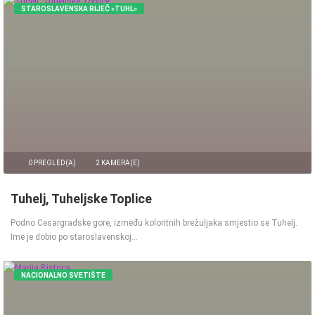
STAROSLAVENSKA RIJEČ «TUHL»
0 PREGLED(A)
2 KAMERA(E)
Tuhelj, Tuheljske Toplice
Podno Cesargradske gore, između koloritnih brežuljaka smjestio se Tuhelj.
Ime je dobio po staroslavenskoj…
NACIONALNO SVETIŠTE