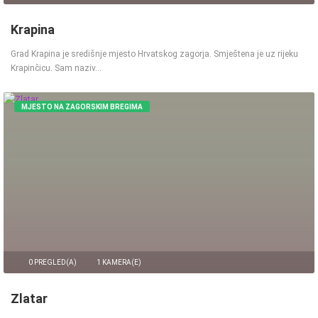
Krapina
Grad Krapina je središnje mjesto Hrvatskog zagorja. Smještena je uz rijeku
Krapinčicu. Sam naziv…
MJESTO NA ZAGORSKIM BREGIMA
0 PREGLED(A)
1 KAMERA(E)
Zlatar