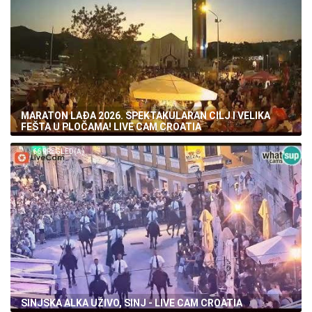
MARATON LAĐA 2026. SPEKTAKULARAN CILJ I VELIKA
FEŠTA U PLOČAMA! LIVE CAM CROATIA
66 PREGLED(A)
SINJSKA ALKA UŽIVO, SINJ - LIVE CAM CROATIA