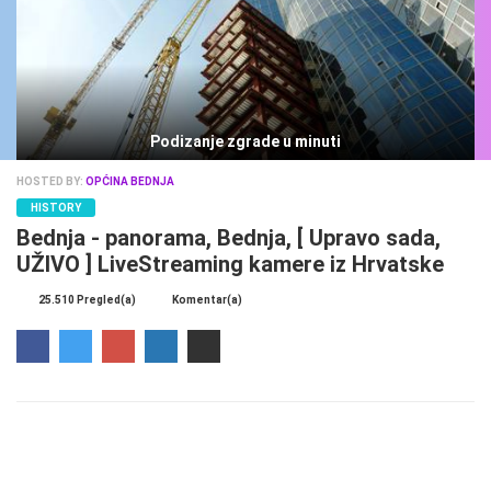
Podizanje zgrade u minuti
HOSTED BY:
OPĆINA BEDNJA
HISTORY
Bednja - panorama, Bednja, [ Upravo sada,
UŽIVO ] LiveStreaming kamere iz Hrvatske
25.510 Pregled(a)
Komentar(a)