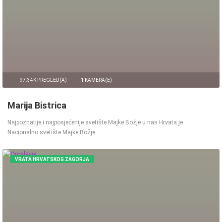
97.34K PREGLED(A)
1 KAMERA(E)
Marija Bistrica
Najpoznatije i najposjećenije svetište Majke Božje u nas Hrvata je
Nacionalno svetište Majke Božje…
VRATA HRVATSKOG ZAGORJA