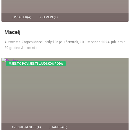
0 PREGLED(A)
2 KAMERA(E)
Macelj
Autocesta Zagreb-Macelj obilježila je u četvrtak, 10. listopada 2024. jubilarnih
20 godina Autocesta…
MJESTO POVIJESTI LJUDSKOG RODA
153.02K PREGLED(A)
3 KAMERA(E)