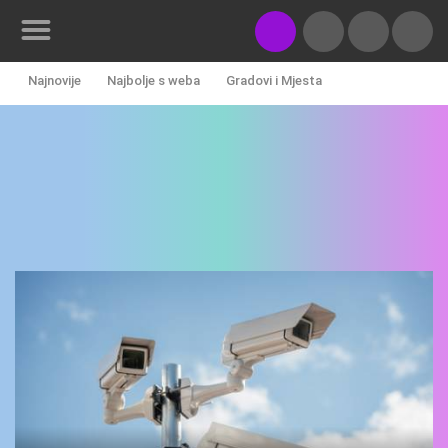
Najnovije
Najbolje s weba
Gradovi i Mjesta
HD - okretne kamere
Gradilišta
Skijanje i snijeg
Plaže
KONTAKTIRAJTE
NAS
Marine i Lučice
Zoo
Događanja i zanimljivosti
MEDIJI O
Transport i promet
Znamenitosti
Svjetska baština
NAMA,
NAGRADE I
Sport
Povijest
PRIZNANJA
DONACIJE
ZA NOVE
WEB
KAMERE
TERMS OF
USE
PRIVACY