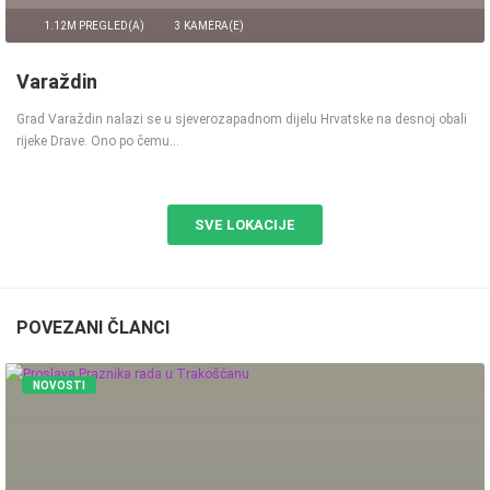
1.12M PREGLED(A)
3 KAMERA(E)
Varaždin
Grad Varaždin nalazi se u sjeverozapadnom dijelu Hrvatske na desnoj obali
rijeke Drave. Ono po čemu…
SVE LOKACIJE
POVEZANI ČLANCI
NOVOSTI